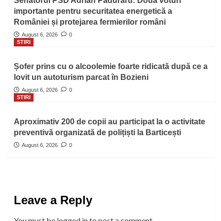
Senatorul PSD Adrian Păduraru: Două voturi
importante pentru securitatea energetică a
României și protejarea fermierilor români
August 6, 2026
0
STIRI
Șofer prins cu o alcoolemie foarte ridicată după ce a
lovit un autoturism parcat în Bozieni
August 6, 2026
0
STIRI
Aproximativ 200 de copii au participat la o activitate
preventivă organizată de polițiști la Barticești
August 6, 2026
0
Leave a Reply
You must be
logged in
to post a comment.