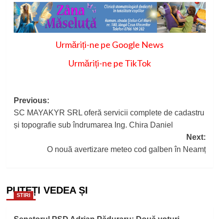
Urmăriți-ne pe Google News
Urmăriți-ne pe TikTok
Post
Previous:
SC MAYAKYR SRL oferă servicii complete de cadastru
navigation
și topografie sub îndrumarea Ing. Chira Daniel
Next:
O nouă avertizare meteo cod galben în Neamț
PUTEȚI VEDEA ȘI
STIRI