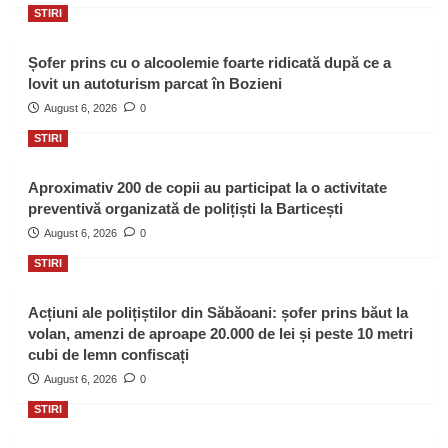
STIRI
Șofer prins cu o alcoolemie foarte ridicată după ce a
lovit un autoturism parcat în Bozieni
August 6, 2026
0
STIRI
Aproximativ 200 de copii au participat la o activitate
preventivă organizată de polițiști la Barticești
August 6, 2026
0
STIRI
Acțiuni ale polițiștilor din Săbăoani: șofer prins băut la
volan, amenzi de aproape 20.000 de lei și peste 10 metri
cubi de lemn confiscați
August 6, 2026
0
STIRI