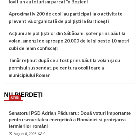
lovit un autoturism parcat în Bozieni
Aproximativ 200 de copii au participat la o activitate
preventivă organizată de polițiști la Barticești
Acțiuni ale polițiștilor din Săbăoani: șofer prins băut la
volan, amenzi de aproape 20.000 de lei și peste 10 metri
cubi de lemn confiscați
Tânăr reținut după ce a fost prins băut la volan și cu
permisul suspendat, pe centura ocolitoare a
municipiului Roman
NU PIERDEȚI
STIRI
Senatorul PSD Adrian Păduraru: Două voturi importante
pentru securitatea energetică a României și protejarea
fermierilor români
August 6, 2026
0