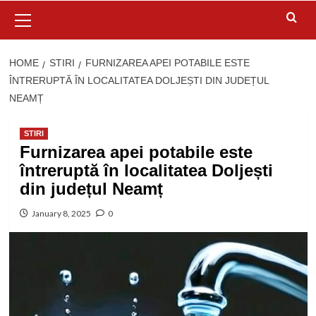
Primary
Menu
HOME
STIRI
FURNIZAREA APEI POTABILE ESTE
ÎNTRERUPTĂ ÎN LOCALITATEA DOLJEȘTI DIN JUDEȚUL
NEAMȚ
STIRI
Furnizarea apei potabile este
întreruptă în localitatea Doljești
din județul Neamț
January 8, 2025
0