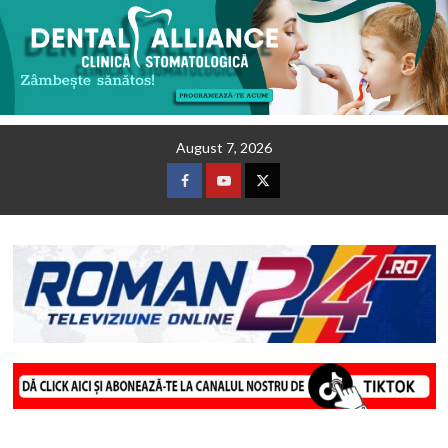
Skip
August 7, 2026
to
content
Facebook
Youtube
Twitter