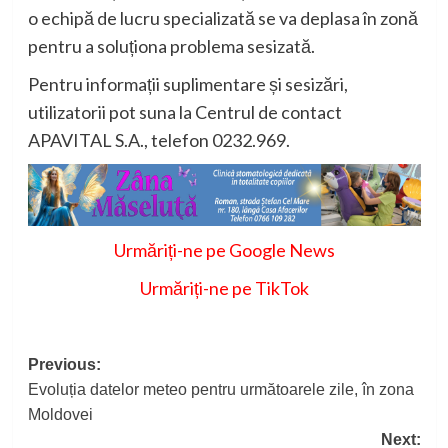
o echipă de lucru specializată se va deplasa în zonă
pentru a soluționa problema sesizată.
Pentru informații suplimentare și sesizări,
utilizatorii pot suna la Centrul de contact
APAVITAL S.A., telefon 0232.969.
Urmăriți-ne pe Google News
Urmăriți-ne pe TikTok
Post
Previous:
Evoluția datelor meteo pentru următoarele zile, în zona
navigation
Moldovei
Next: