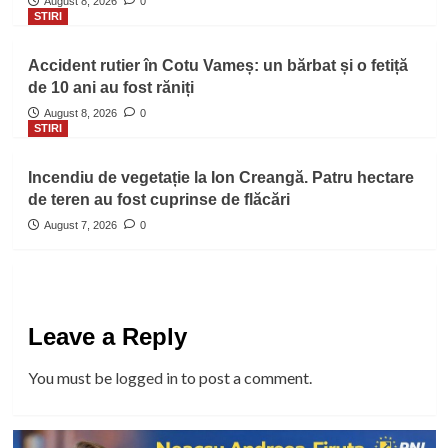
August 8, 2026
0
STIRI
Accident rutier în Cotu Vameș: un bărbat și o fetiță
de 10 ani au fost răniți
August 8, 2026
0
STIRI
Incendiu de vegetație la Ion Creangă. Patru hectare
de teren au fost cuprinse de flăcări
August 7, 2026
0
Leave a Reply
You must be
logged in
to post a comment.