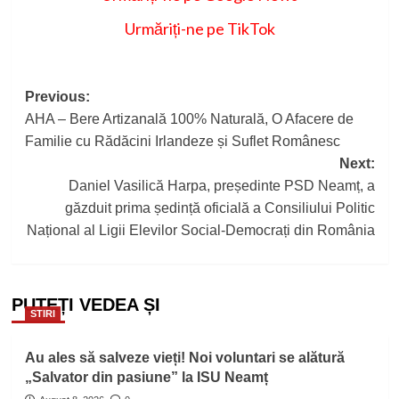
Urmăriți-ne pe TikTok
Post
Previous:
AHA – Bere Artizanală 100% Naturală, O Afacere de
navigation
Familie cu Rădăcini Irlandeze și Suflet Românesc
Next:
Daniel Vasilică Harpa, președinte PSD Neamț, a
găzduit prima ședință oficială a Consiliului Politic
Național al Ligii Elevilor Social-Democrați din România
PUTEȚI VEDEA ȘI
STIRI
Au ales să salveze vieți! Noi voluntari se alătură
„Salvator din pasiune” la ISU Neamț