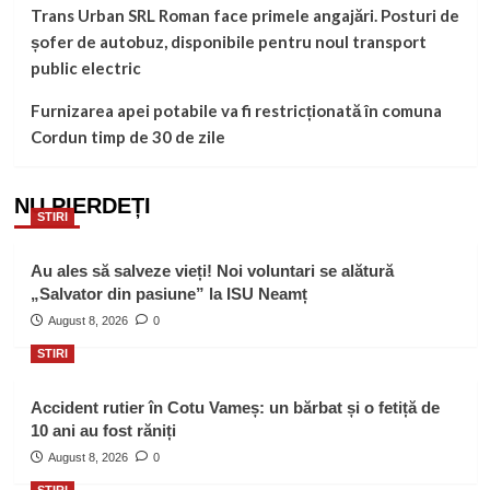
Trans Urban SRL Roman face primele angajări. Posturi de
șofer de autobuz, disponibile pentru noul transport
public electric
Furnizarea apei potabile va fi restricționată în comuna
Cordun timp de 30 de zile
NU PIERDEȚI
STIRI
Au ales să salveze vieți! Noi voluntari se alătură
„Salvator din pasiune” la ISU Neamț
August 8, 2026
0
STIRI
Accident rutier în Cotu Vameș: un bărbat și o fetiță de
10 ani au fost răniți
August 8, 2026
0