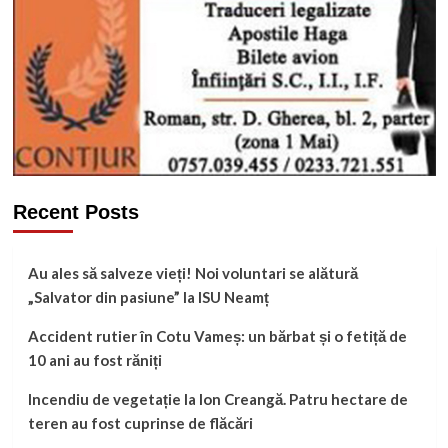
Recent Posts
Au ales să salveze vieți! Noi voluntari se alătură
„Salvator din pasiune” la ISU Neamț
Accident rutier în Cotu Vameș: un bărbat și o fetiță de
10 ani au fost răniți
Incendiu de vegetație la Ion Creangă. Patru hectare de
teren au fost cuprinse de flăcări