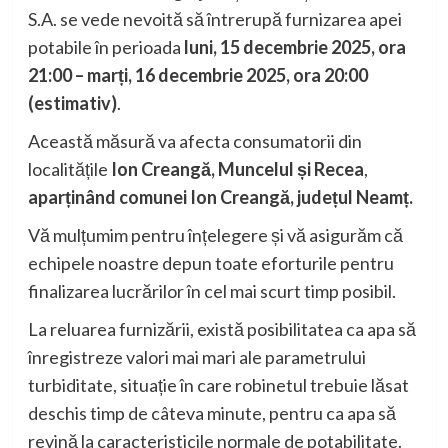
S.A. se vede nevoită să întrerupă furnizarea apei
potabile în perioada
luni, 15 decembrie 2025, ora
21:00 – marți, 16 decembrie 2025, ora 20:00
(estimativ)
.
Această măsură va afecta consumatorii din
localitățile
Ion Creangă, Muncelul și Recea
,
aparținând comunei Ion Creangă, județul Neamț.
Vă mulțumim pentru înțelegere și vă asigurăm că
echipele noastre depun toate eforturile pentru
finalizarea lucrărilor în cel mai scurt timp posibil.
La reluarea furnizării, există posibilitatea ca apa să
înregistreze valori mai mari ale parametrului
turbiditate, situație în care robinetul trebuie lăsat
deschis timp de câteva minute, pentru ca apa să
revină la caracteristicile normale de potabilitate.