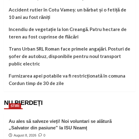
Accident rutier în Cotu Vameș: un bărbat și o fetiță de
10 ani au fost răniți
Incendiu de vegetație la Ion Creangă. Patru hectare de
teren au fost cuprinse de flăcări
Trans Urban SRL Roman face primele angajări. Posturi de
șofer de autobuz, disponibile pentru noul transport
public electric
Furnizarea apei potabile va fi restricționată în comuna
Cordun timp de 30 de zile
NU PIERDEȚI
STIRI
Au ales să salveze vieți! Noi voluntari se alătură
„Salvator din pasiune” la ISU Neamț
August 8, 2026
0