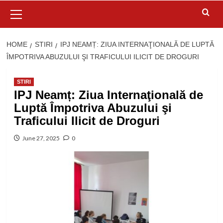
Primary
Menu
HOME
STIRI
IPJ NEAMȚ: ZIUA INTERNAŢIONALĂ DE LUPTĂ
ÎMPOTRIVA ABUZULUI ŞI TRAFICULUI ILICIT DE DROGURI
STIRI
IPJ Neamț: Ziua Internaţională de
Luptă Împotriva Abuzului şi
Traficului Ilicit de Droguri
June 27, 2025
0