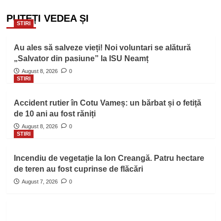
PUTEȚI VEDEA ȘI
STIRI
Au ales să salveze vieți! Noi voluntari se alătură
„Salvator din pasiune” la ISU Neamț
August 8, 2026
0
STIRI
Accident rutier în Cotu Vameș: un bărbat și o fetiță
de 10 ani au fost răniți
August 8, 2026
0
STIRI
Incendiu de vegetație la Ion Creangă. Patru hectare
de teren au fost cuprinse de flăcări
August 7, 2026
0