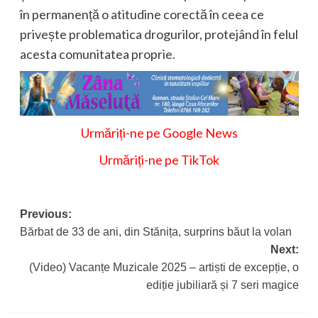
în permanență o atitudine corectă în ceea ce
privește problematica drogurilor, protejând în felul
acesta comunitatea proprie.
Urmăriți-ne pe Google News
Urmăriți-ne pe TikTok
Post
Previous:
Bărbat de 33 de ani, din Stănița, surprins băut la volan
navigation
Next:
(Video) Vacanțe Muzicale 2025 – artiști de excepție, o
ediție jubiliară și 7 seri magice