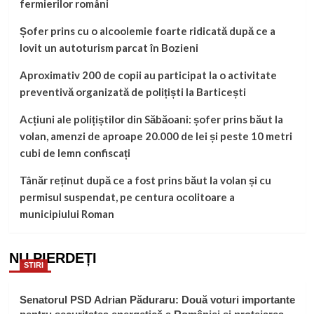
fermierilor români
Șofer prins cu o alcoolemie foarte ridicată după ce a
lovit un autoturism parcat în Bozieni
Aproximativ 200 de copii au participat la o activitate
preventivă organizată de polițiști la Barticești
Acțiuni ale polițiștilor din Săbăoani: șofer prins băut la
volan, amenzi de aproape 20.000 de lei și peste 10 metri
cubi de lemn confiscați
Tânăr reținut după ce a fost prins băut la volan și cu
permisul suspendat, pe centura ocolitoare a
municipiului Roman
NU PIERDEȚI
STIRI
Senatorul PSD Adrian Păduraru: Două voturi importante