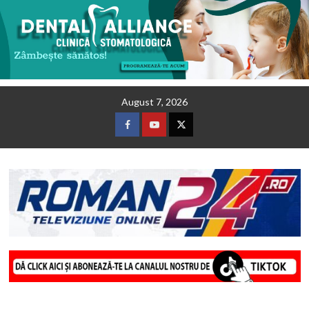
Skip
August 7, 2026
to
content
Facebook
Youtube
Twitter