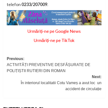
telefon
0233/207009
.
Urmăriți-ne pe Google News
Urmăriți-ne pe TikTok
Post
Previous:
ACTIVITĂȚI PREVENTIVE DESFĂȘURATE DE
navigation
POLIȚIȘTII RUTIERI DIN ROMAN
Next:
În interiorul localitatii Cotu Vameș a avut loc un
accident de circulație