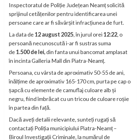
Inspectoratul de Poliție Județean Neamț solicită
sprijinul cetățenilor pentru identificarea unei
persoane care ar fi săvârșit infracțiunea de furt.
La data de
12 august 2025
, în jurul orei
12:22
, o
persoană necunoscută i-ar fi sustras suma
de
1.500 de lei,
din fanta unui bancomat amplasat
în incinta Galleria Mall din Piatra-Neamț.
Persoana, cu vârsta de aproximativ 50-55 de ani,
înălțime de aproximativ 165-170 cm, purta pe cap o
șapcă cu elemente de camuflaj culoare alb și
negru, fiind îmbrăcat cu un tricou de culoare roșie
în partea din față.
Dacă aveți detalii relevante, sunteți rugați să
contactați Poliția municipiului Piatra-Neamț –
Biroul Investigații Criminale, la numărul de