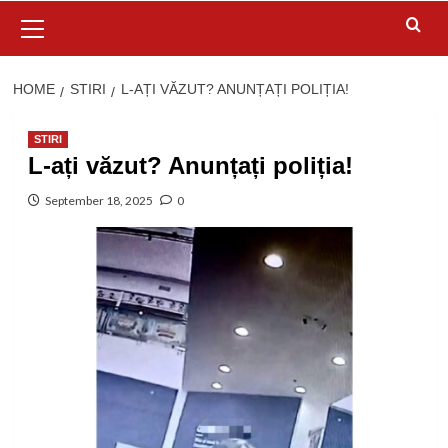
Primary
Menu
HOME
STIRI
L-AȚI VĂZUT? ANUNȚAȚI POLIȚIA!
STIRI
L-ați văzut? Anunțați poliția!
September 18, 2025
0