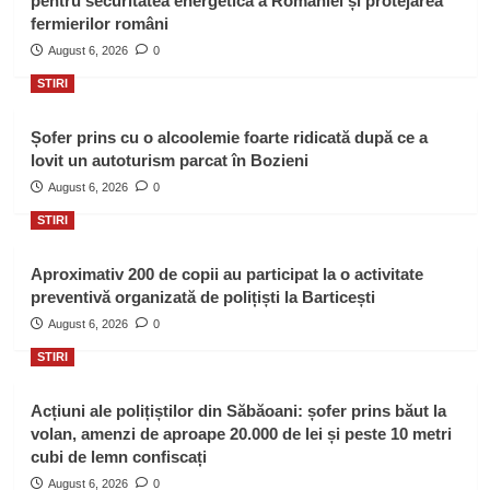
pentru securitatea energetică a României și protejarea
fermierilor români
August 6, 2026
0
STIRI
Șofer prins cu o alcoolemie foarte ridicată după ce a
lovit un autoturism parcat în Bozieni
August 6, 2026
0
STIRI
Aproximativ 200 de copii au participat la o activitate
preventivă organizată de polițiști la Barticești
August 6, 2026
0
STIRI
Acțiuni ale polițiștilor din Săbăoani: șofer prins băut la
volan, amenzi de aproape 20.000 de lei și peste 10 metri
cubi de lemn confiscați
August 6, 2026
0