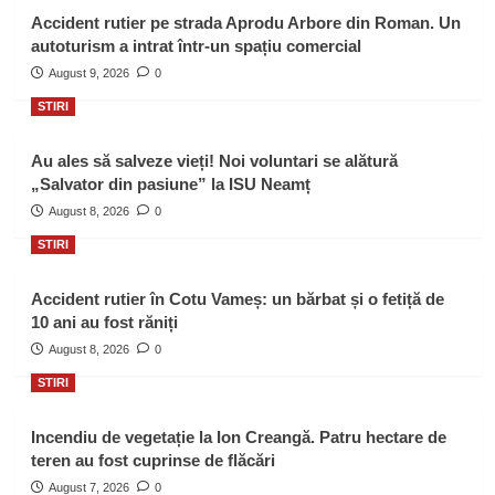
Accident rutier pe strada Aprodu Arbore din Roman. Un
autoturism a intrat într-un spațiu comercial
August 9, 2026
0
STIRI
Au ales să salveze vieți! Noi voluntari se alătură
„Salvator din pasiune” la ISU Neamț
August 8, 2026
0
STIRI
Accident rutier în Cotu Vameș: un bărbat și o fetiță de
10 ani au fost răniți
August 8, 2026
0
STIRI
Incendiu de vegetație la Ion Creangă. Patru hectare de
teren au fost cuprinse de flăcări
August 7, 2026
0