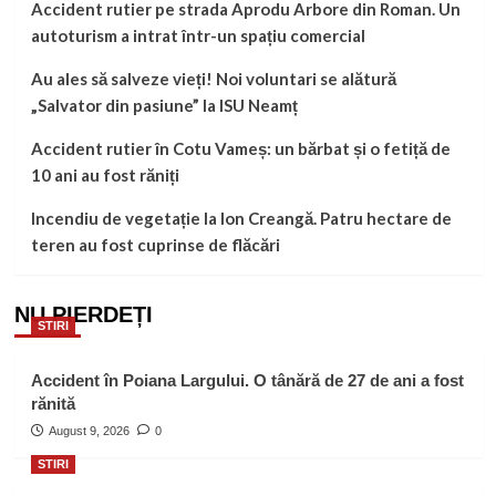
Accident rutier pe strada Aprodu Arbore din Roman. Un
autoturism a intrat într-un spațiu comercial
Au ales să salveze vieți! Noi voluntari se alătură
„Salvator din pasiune” la ISU Neamț
Accident rutier în Cotu Vameș: un bărbat și o fetiță de
10 ani au fost răniți
Incendiu de vegetație la Ion Creangă. Patru hectare de
teren au fost cuprinse de flăcări
NU PIERDEȚI
STIRI
Accident în Poiana Largului. O tânără de 27 de ani a fost
rănită
August 9, 2026
0
STIRI