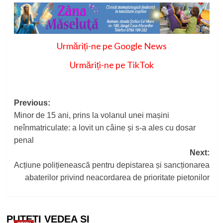
Urmăriți-ne pe Google News
Urmăriți-ne pe TikTok
Post
Previous:
Minor de 15 ani, prins la volanul unei mașini
navigation
neînmatriculate: a lovit un câine și s-a ales cu dosar
penal
Next:
Acțiune polițienească pentru depistarea și sancționarea
abaterilor privind neacordarea de prioritate pietonilor
PUTEȚI VEDEA ȘI