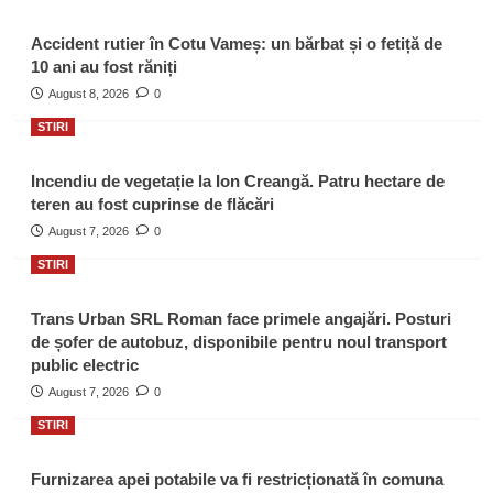
Accident rutier în Cotu Vameș: un bărbat și o fetiță de
10 ani au fost răniți
August 8, 2026
0
STIRI
Incendiu de vegetație la Ion Creangă. Patru hectare de
teren au fost cuprinse de flăcări
August 7, 2026
0
STIRI
Trans Urban SRL Roman face primele angajări. Posturi
de șofer de autobuz, disponibile pentru noul transport
public electric
August 7, 2026
0
STIRI
Furnizarea apei potabile va fi restricționată în comuna