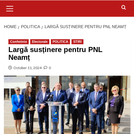
Primary
Menu
HOME
POLITICA
LARGĂ SUSȚINERE PENTRU PNL NEAMȚ
Conferinte
Electorale
POLITICA
STIRI
Largă susținere pentru PNL
Neamț
October 11, 2024
0