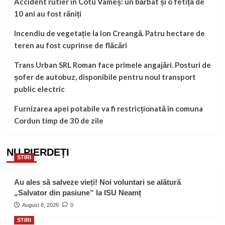
Accident rutier în Cotu Vameș: un bărbat și o fetiță de
10 ani au fost răniți
Incendiu de vegetație la Ion Creangă. Patru hectare de
teren au fost cuprinse de flăcări
Trans Urban SRL Roman face primele angajări. Posturi de
șofer de autobuz, disponibile pentru noul transport
public electric
Furnizarea apei potabile va fi restricționată în comuna
Cordun timp de 30 de zile
NU PIERDEȚI
STIRI
Au ales să salveze vieți! Noi voluntari se alătură
„Salvator din pasiune” la ISU Neamț
August 8, 2026
0
STIRI