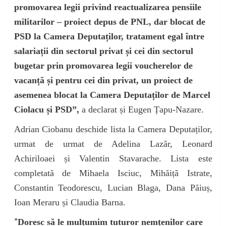
promovarea legii privind reactualizarea pensiile
militarilor – proiect depus de PNL, dar blocat de
PSD la Camera Deputaților, tratament egal între
salariații din sectorul privat și cei din sectorul
bugetar prin promovarea legii voucherelor de
vacanță și pentru cei din privat, un proiect de
asemenea blocat la Camera Deputaților de Marcel
Ciolacu și PSD”,
a declarat și Eugen Țapu-Nazare.
Adrian Ciobanu deschide lista la Camera Deputaților,
urmat de urmat de Adelina Lazăr, Leonard
Achiriloaei și Valentin Stavarache. Lista este
completată de Mihaela Isciuc, Mihăiță Istrate,
Constantin Teodorescu, Lucian Blaga, Dana Păiuș,
Ioan Meraru și Claudia Barna.
”
Doresc să le mulțumim tuturor nemțenilor care