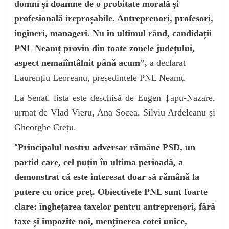
domni și doamne de o probitate morală și
profesională ireproșabile. Antreprenori, profesori,
ingineri, manageri. Nu în ultimul rând, candidații
PNL Neamț provin din toate zonele județului,
aspect nemaiîntâlnit până acum”,
a declarat
Laurențiu Leoreanu, președintele PNL Neamț.
La Senat, lista este deschisă de Eugen Țapu-Nazare,
urmat de Vlad Vieru, Ana Socea, Silviu Ardeleanu și
Gheorghe Crețu.
”
Principalul nostru adversar rămâne PSD, un
partid care, cel puțin în ultima perioadă, a
demonstrat că este interesat doar să rămână la
putere cu orice preț. Obiectivele PNL sunt foarte
clare: înghețarea taxelor pentru antreprenori, fără
taxe și impozite noi, menținerea cotei unice,