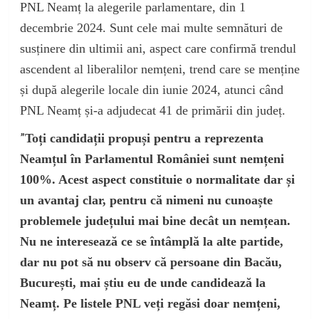
PNL Neamț la alegerile parlamentare, din 1
decembrie 2024. Sunt cele mai multe semnături de
susținere din ultimii ani, aspect care confirmă trendul
ascendent al liberalilor nemțeni, trend care se menține
și după alegerile locale din iunie 2024, atunci când
PNL Neamț și-a adjudecat 41 de primării din județ.
”
Toți candidații propuși pentru a reprezenta
Neamțul în Parlamentul României sunt nemțeni
100%. Acest aspect constituie o normalitate dar și
un avantaj clar, pentru că nimeni nu cunoaște
problemele județului mai bine decât un nemțean.
Nu ne interesează ce se întâmplă la alte partide,
dar nu pot să nu observ că persoane din Bacău,
București, mai știu eu de unde candidează la
Neamț. Pe listele PNL veți regăsi doar nemțeni,