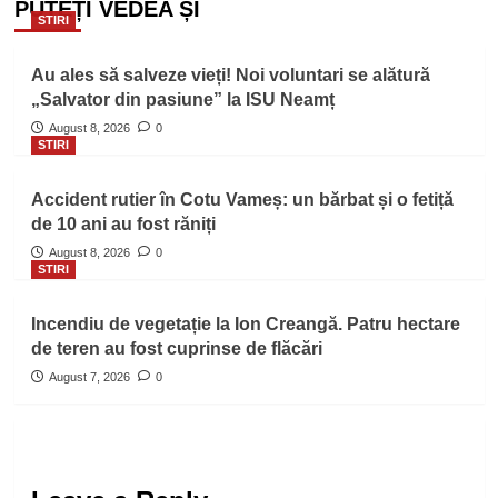
PUTEȚI VEDEA ȘI
STIRI
Au ales să salveze vieți! Noi voluntari se alătură
„Salvator din pasiune” la ISU Neamț
August 8, 2026
0
STIRI
Accident rutier în Cotu Vameș: un bărbat și o fetiță
de 10 ani au fost răniți
August 8, 2026
0
STIRI
Incendiu de vegetație la Ion Creangă. Patru hectare
de teren au fost cuprinse de flăcări
August 7, 2026
0