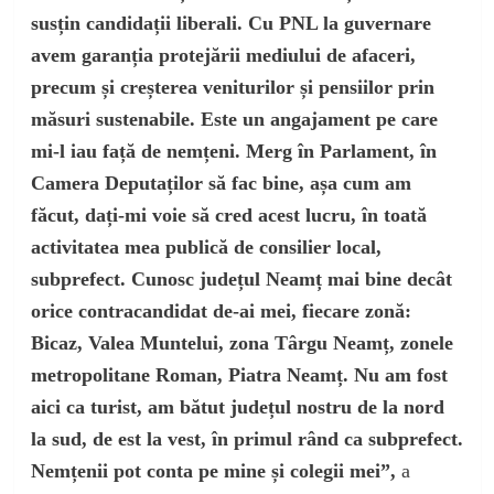
susțin candidații liberali. Cu PNL la guvernare
avem garanția protejării mediului de afaceri,
precum și creșterea veniturilor și pensiilor prin
măsuri sustenabile. Este un angajament pe care
mi-l iau față de nemțeni. Merg în Parlament, în
Camera Deputaților să fac bine, așa cum am
făcut, dați-mi voie să cred acest lucru, în toată
activitatea mea publică de consilier local,
subprefect. Cunosc județul Neamț mai bine decât
orice contracandidat de-ai mei, fiecare zonă:
Bicaz, Valea Muntelui, zona Târgu Neamț, zonele
metropolitane Roman, Piatra Neamț. Nu am fost
aici ca turist, am bătut județul nostru de la nord
la sud, de est la vest, în primul rând ca subprefect.
Nemțenii pot conta pe mine și colegii mei”,
a