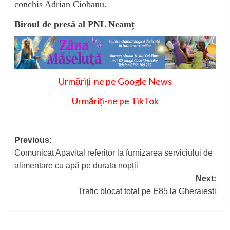
conchis Adrian Ciobanu.
Biroul de presă al PNL Neamț
Urmăriți-ne pe Google News
Urmăriți-ne pe TikTok
Post
Previous:
Comunicat Apavital referitor la furnizarea serviciului de
navigation
alimentare cu apă pe durata nopții
Next:
Trafic blocat total pe E85 la Gheraiesti