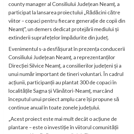
county manager al Consiliului Județean Neamț, a
participat la lansarea proiectului „Rădăcini către
viitor – copaci pentru fiecare generație de copii din
Neamț”, un demers dedicat protejării mediului și
extinderii suprafețelor împădurite din județ.
Evenimentul s-a desfășurat în prezența conducerii
Consiliului Județean Neamț, a reprezentanților
Direcției Silvice Neamț, a consilierilor județeni și a
unui număr important de tineri voluntari. În cadrul
acțiunii, participanții au plantat 300 de copaci în
localitățile Sagna și Vânători-Neamț, marcând
începutul unui proiect amplu care își propune să
continue anual în toate zonele județului.
„Acest proiect este mai mult decât o acțiune de
plantare – este o investiție în viitorul comunității