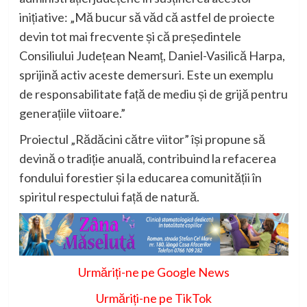
inițiative: „Mă bucur să văd că astfel de proiecte
devin tot mai frecvente și că președintele
Consiliului Județean Neamț, Daniel-Vasilică Harpa,
sprijină activ aceste demersuri. Este un exemplu
de responsabilitate față de mediu și de grijă pentru
generațiile viitoare.”
Proiectul „Rădăcini către viitor” își propune să
devină o tradiție anuală, contribuind la refacerea
fondului forestier și la educarea comunității în
spiritul respectului față de natură.
Urmăriți-ne pe Google News
Urmăriți-ne pe TikTok