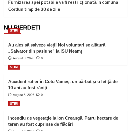
Furnizarea apei potabile va fi restricționată în comuna
Cordun timp de 30 de zile
NU PIERDEȚI
STIRI
Au ales să salveze vieți! Noi voluntari se alătură
„Salvator din pasiune” la ISU Neamț
August 8, 2026
0
STIRI
Accident rutier în Cotu Vameș: un bărbat și o fetiță de
10 ani au fost răniți
August 8, 2026
0
STIRI
Incendiu de vegetație la Ion Creangă. Patru hectare de
teren au fost cuprinse de flăcări