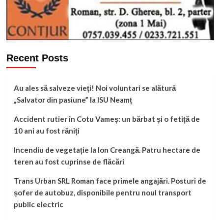
Recent Posts
Au ales să salveze vieți! Noi voluntari se alătură
„Salvator din pasiune” la ISU Neamț
Accident rutier în Cotu Vameș: un bărbat și o fetiță de
10 ani au fost răniți
Incendiu de vegetație la Ion Creangă. Patru hectare de
teren au fost cuprinse de flăcări
Trans Urban SRL Roman face primele angajări. Posturi de
șofer de autobuz, disponibile pentru noul transport
public electric