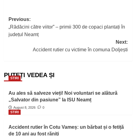
Post
Previous:
„Rădăcini către viitor” – primii 300 de copaci plantați în
navigation
județul Neamț
Next:
Accident rutier cu victime în comuna Doljești
PUTEȚI VEDEA ȘI
STIRI
Au ales să salveze vieți! Noi voluntari se alătură
„Salvator din pasiune” la ISU Neamț
August 8, 2026
0
STIRI
Accident rutier în Cotu Vameș: un bărbat și o fetiță
de 10 ani au fost răniți