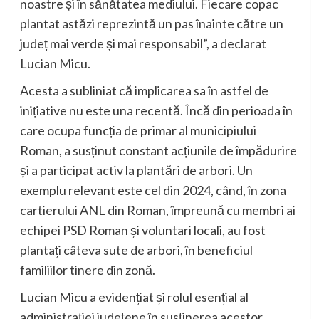
noastre și în sănătatea mediului. Fiecare copac
plantat astăzi reprezintă un pas înainte către un
județ mai verde și mai responsabil”, a declarat
Lucian Micu.
Acesta a subliniat că implicarea sa în astfel de
inițiative nu este una recentă. Încă din perioada în
care ocupa funcția de primar al municipiului
Roman, a susținut constant acțiunile de împădurire
și a participat activ la plantări de arbori. Un
exemplu relevant este cel din 2024, când, în zona
cartierului ANL din Roman, împreună cu membri ai
echipei PSD Roman și voluntari locali, au fost
plantați câteva sute de arbori, în beneficiul
familiilor tinere din zonă.
Lucian Micu a evidențiat și rolul esențial al
administrației județene în susținerea acestor