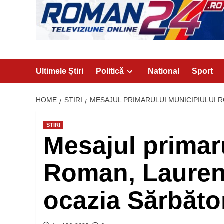
Ultimele Știri
Politică
National
Sport
HOME
STIRI
MESAJUL PRIMARULUI MUNICIPIULUI 
STIRI
Mesajul primar
Roman, Lauren
ocazia Sărbăto