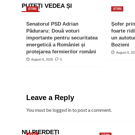
PUTEȚI VEDEA ȘI
STIRI
STIRI
Senatorul PSD Adrian
Șofer pri
Păduraru: Două voturi
foarte rid
importante pentru securitatea
un autotu
energetică a României și
Bozieni
protejarea fermierilor români
August 6, 2
August 6, 2026
0
Leave a Reply
You must be
logged in
to post a comment.
NU PIERDEȚI
STIRI
STIRI