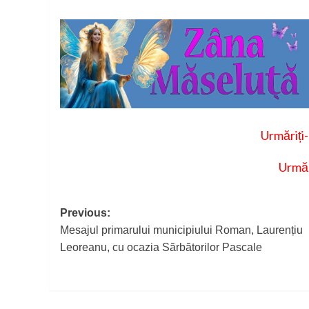
Urmăriți
Urmăr
Post
Previous:
Mesajul primarului municipiului Roman, Laurențiu
navigation
Leoreanu, cu ocazia Sărbătorilor Pascale