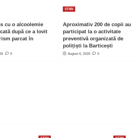
STIRI
ns cu o alcoolemie
Aproximativ 200 de copii au
icată după ce a lovit
participat la o activitate
rism parcat în
preventivă organizată de
polițiști la Barticești
026
0
August 6, 2026
0
STIRI
STIRI