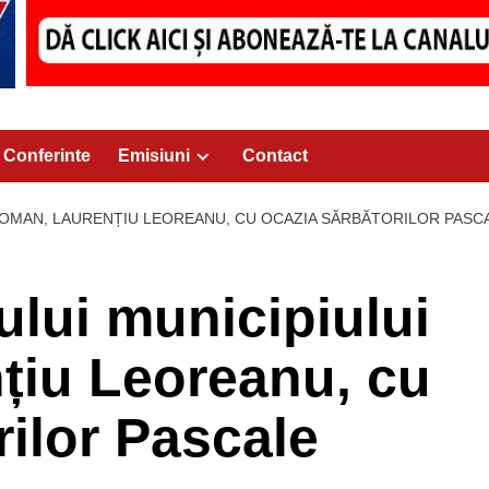
Conferinte
Emisiuni
Contact
ROMAN, LAURENȚIU LEOREANU, CU OCAZIA SĂRBĂTORILOR PASC
ului municipiului
țiu Leoreanu, cu
rilor Pascale