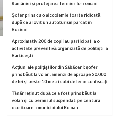
României și protejarea fermierilor români
Șofer prins cu o alcoolemie foarte ridicată
după ce a lovit un autoturism parcat în
Bozieni
Aproximativ 200 de copii au participat la o
activitate preventivă organizată de polițiști la
Barticești
Acțiuni ale polițiștilor din Săbăoani: șofer
prins băut la volan, amenzi de aproape 20.000
de lei și peste 10 metri cubi de lemn confiscați
Tânăr reținut după ce a fost prins băut la
volan și cu permisul suspendat, pe centura
ocolitoare a municipiului Roman