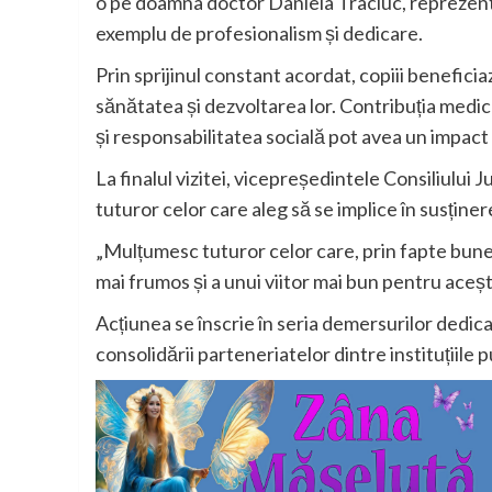
o pe doamna doctor Daniela Traciuc, reprezent
exemplu de profesionalism și dedicare.
Prin sprijinul constant acordat, copiii benefici
sănătatea și dezvoltarea lor. Contribuția medic
și responsabilitatea socială pot avea un impact r
La finalul vizitei, vicepreședintele Consiliulu
tuturor celor care aleg să se implice în susținer
„Mulțumesc tuturor celor care, prin fapte bune,
mai frumos și a unui viitor mai bun pentru acești
Acțiunea se înscrie în seria demersurilor dedicate
consolidării parteneriatelor dintre instituțiile 