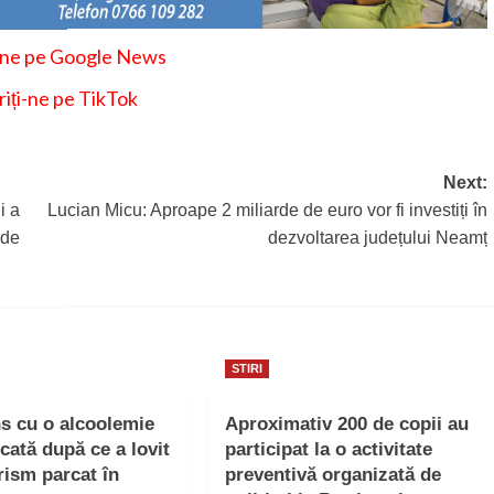
-ne pe Google News
iți-ne pe TikTok
Next:
i a
Lucian Micu: Aproape 2 miliarde de euro vor fi investiți în
 de
dezvoltarea județului Neamț
STIRI
ns cu o alcoolemie
Aproximativ 200 de copii au
icată după ce a lovit
participat la o activitate
rism parcat în
preventivă organizată de