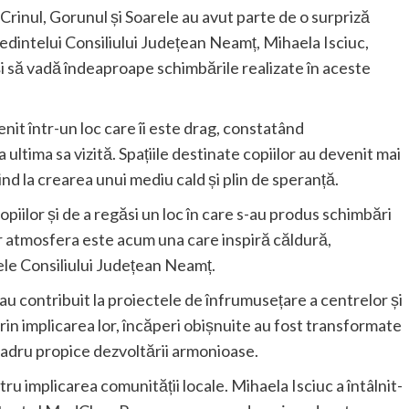
Crinul, Gorunul și Soarele au avut parte de o surpriză
ședintelui Consiliului Județean Neamț, Mihaela Isciuc,
i să vadă îndeaproape schimbările realizate în aceste
nit într-un loc care îi este drag, constatând
ultima sa vizită. Spațiile destinate copiilor au devenit mai
ind la crearea unui mediu cald și plin de speranță.
opiilor și de a regăsi un loc în care s-au produs schimbări
iar atmosfera este acum una care inspiră căldură,
ele Consiliului Județean Neamț.
 au contribuit la proiectele de înfrumusețare a centrelor și
Prin implicarea lor, încăperi obișnuite au fost transformate
 cadru propice dezvoltării armonioase.
u implicarea comunității locale. Mihaela Isciuc a întâlnit-