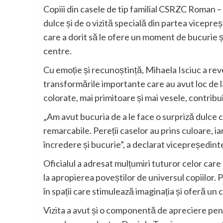
Copiii din casele de tip familial CSRZC Roman – 
dulce și de o vizită specială din partea vicepre
care a dorit să le ofere un moment de bucurie ș
centre.
Cu emoție și recunoștință, Mihaela Isciuc a reve
transformările importante care au avut loc de la 
colorate, mai primitoare și mai vesele, contribu
„Am avut bucuria de a le face o surpriză dulce c
remarcabile. Pereții caselor au prins culoare, 
încredere și bucurie”, a declarat vicepreședint
Oficialul a adresat mulțumiri tuturor celor care
la apropierea poveștilor de universul copiilor. 
în spații care stimulează imaginația și oferă un
Vizita a avut și o componentă de apreciere pentr