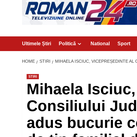
Ultimele Știri
Politică
National
Sport
HOME
STIRI
MIHAELA ISCIUC, VICEPREȘEDINTE AL 
STIRI
Mihaela Isciuc,
Consiliului Ju
adus bucurie co