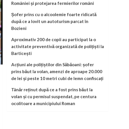
României și protejarea fermierilor români
Șofer prins cu o alcoolemie foarte ridicată
după ce a lovit un autoturism parcat în
Bozieni
Aproximativ 200 de copii au participat la o
activitate preventivă organizată de polițiști la
Barticești
Acțiuni ale polițiștilor din Săbăoani: șofer
prins băut la volan, amenzi de aproape 20.000
de lei și peste 10 metri cubi de lemn confiscați
Tânăr reținut după ce a fost prins băut la
volan și cu permisul suspendat, pe centura
ocolitoare a municipiului Roman