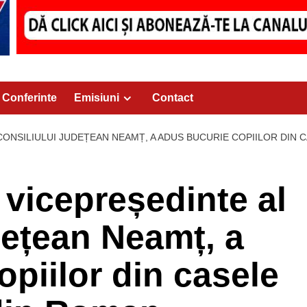
Conferinte
Emisiuni
Contact
CONSILIULUI JUDEȚEAN NEAMȚ, A ADUS BUCURIE COPIILOR DIN C
 vicepreședinte al
dețean Neamț, a
piilor din casele