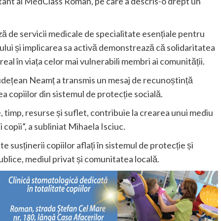
ant al MedClass Roman, pe care a descris-o drept un
ază de servicii medicale de specialitate esențiale pentru
ului și implicarea sa activă demonstrează că solidaritatea
eal în viața celor mai vulnerabili membri ai comunității.
i Județean Neamț a transmis un mesaj de recunoștință
ea copiilor din sistemul de protecție socială.
 timp, resurse și suflet, contribuie la crearea unui mediu
 copii”, a subliniat Mihaela Isciuc.
 susținerii copiilor aflați în sistemul de protecție și
publice, mediul privat și comunitatea locală.