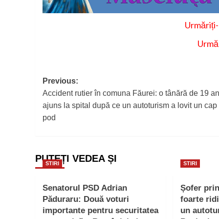
Urmăriți
Urmăr
Post
Previous:
Accident rutier în comuna Făurei: o tânără de 19 an
navigation
ajuns la spital după ce un autoturism a lovit un cap
pod
PUTEȚI VEDEA ȘI
STIRI
STIRI
Senatorul PSD Adrian
Șofer pri
Păduraru: Două voturi
foarte rid
importante pentru securitatea
un autotu