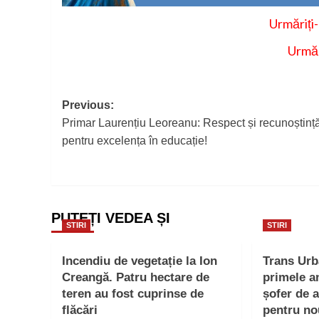
Urmăriți
Urmăr
Post
Previous:
Primar Laurențiu Leoreanu: Respect și recunoștinț
navigation
pentru excelența în educație!
PUTEȚI VEDEA ȘI
STIRI
STIRI
Incendiu de vegetație la Ion
Trans Ur
Creangă. Patru hectare de
primele a
teren au fost cuprinse de
șofer de 
flăcări
pentru no