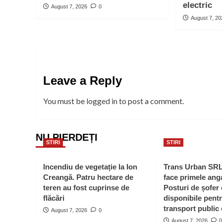
electric
August 7, 2026
0
August 7, 2
Leave a Reply
You must be
logged in
to post a comment.
NU PIERDEȚI
STIRI
STIRI
Incendiu de vegetație la Ion
Trans Urban SR
Creangă. Patru hectare de
face primele anga
teren au fost cuprinse de
Posturi de șofer
flăcări
disponibile pent
transport public 
August 7, 2026
0
August 7, 2026
0