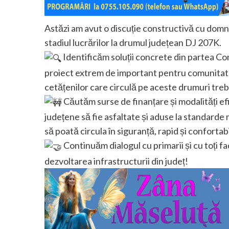
Astăzi am avut o discuție constructivă cu domn
stadiul lucrărilor la drumul județean DJ 207K.
Identificăm soluții concrete din partea Co
proiect extrem de important pentru comunitate. 
cetățenilor care circulă pe aceste drumuri treb
Căutăm surse de finanțare și modalități e
județene să fie asfaltate și aduse la standarde
să poată circula în siguranță, rapid și confortabi
Continuăm dialogul cu primarii și cu toți fa
dezvoltarea infrastructurii din județ!