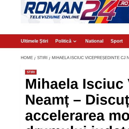
Ultimele Știri
Politică
National
Sport
HOME
STIRI
MIHAELA ISCIUC VICEPREȘEDINTE CJ
STIRI
Mihaela Isciuc
Neamț – Discuț
accelerarea mo