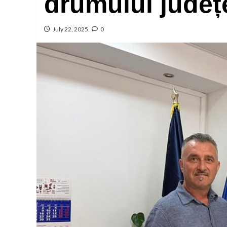
drumului jude
July 22, 2025
0