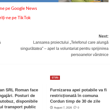
-ne pe Google News
iți-ne pe TikTok
Next:
ă
Lansarea proiectului „Telefonul care alungă
singurătatea” – apel la voluntariat pentru sprijinirea
persoanelor vârstnice
STIRI
ban SRL Roman face
Furnizarea apei potabile va fi
ngajări. Posturi de
restricționată în comuna
autobuz, disponibile
Cordun timp de 30 de zile
ul transport public
August 7, 2026
0