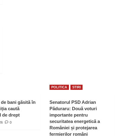
POLITICA
STIRI
de bani găsită în
Senatorul PSD Adrian
ția caută
Păduraru: Două voturi
l de drept
importante pentru
securitatea energetică a
26
0
României și protejarea
fermierilor români