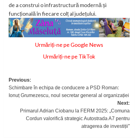
de a construi o infrastructură modernă și
funcțională în fiecare colț al județului.
Urmăriți-ne pe Google News
Urmăriți-ne pe TikTok
Post
Previous:
Schimbare în echipa de conducere a PSD Roman:
navigation
Ionuț Grumezescu, noul secretar general al organizației
Next:
Primarul Adrian Ciobanu la FERM 2025: „Comuna
Cordun valorifică strategic Autostrada A7 pentru
atragerea de investiții”