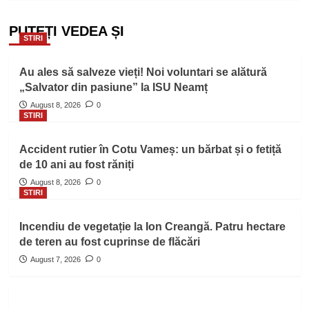
PUTEȚI VEDEA ȘI
STIRI
Au ales să salveze vieți! Noi voluntari se alătură
„Salvator din pasiune” la ISU Neamț
August 8, 2026
0
STIRI
Accident rutier în Cotu Vameș: un bărbat și o fetiță
de 10 ani au fost răniți
August 8, 2026
0
STIRI
Incendiu de vegetație la Ion Creangă. Patru hectare
de teren au fost cuprinse de flăcări
August 7, 2026
0