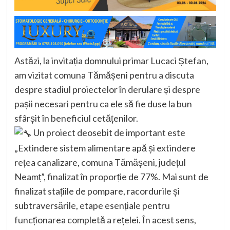
Astăzi, la invitația domnului primar Lucaci Ștefan,
am vizitat comuna Tămășeni pentru a discuta
despre stadiul proiectelor în derulare și despre
pașii necesari pentru ca ele să fie duse la bun
sfârșit în beneficiul cetățenilor.
Un proiect deosebit de important este
„Extindere sistem alimentare apă și extindere
rețea canalizare, comuna Tămășeni, județul
Neamț”, finalizat în proporție de 77%. Mai sunt de
finalizat stațiile de pompare, racordurile și
subtraversările, etape esențiale pentru
funcționarea completă a rețelei. În acest sens,