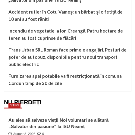
Accident rutier în Cotu Vameș: un bărbat și o fetiță de
10 ani au fost răniți
Incendiu de vegetație la Ion Creangă. Patru hectare de
teren au fost cuprinse de flăcări
Trans Urban SRL Roman face primele angajări. Posturi de
șofer de autobuz, disponibile pentru noul transport
public electric
Furnizarea apei potabile va fi restricționată în comuna
Cordun timp de 30 de zile
NU PIERDEȚI
STIRI
Au ales să salveze vieți! Noi voluntari se alătură
„Salvator din pasiune” la ISU Neamț
August 8, 2026
0