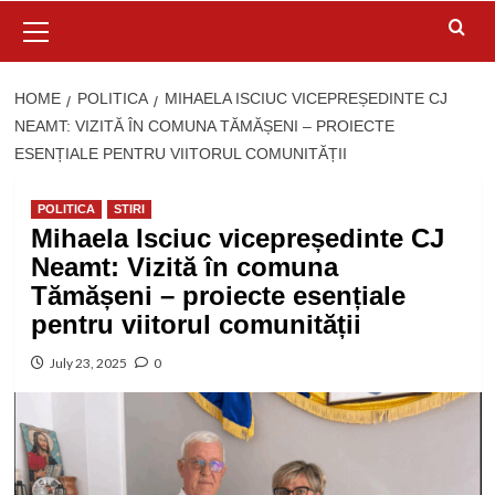
Primary
Menu
HOME
POLITICA
MIHAELA ISCIUC VICEPREȘEDINTE CJ
NEAMT: VIZITĂ ÎN COMUNA TĂMĂȘENI – PROIECTE
ESENȚIALE PENTRU VIITORUL COMUNITĂȚII
POLITICA
STIRI
Mihaela Isciuc vicepreședinte CJ
Neamt: Vizită în comuna
Tămășeni – proiecte esențiale
pentru viitorul comunității
July 23, 2025
0