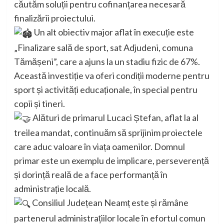
căutăm soluții pentru cofinanțarea necesară
finalizării proiectului.
Un alt obiectiv major aflat în execuție este
„Finalizare sală de sport, sat Adjudeni, comuna
Tămășeni”, care a ajuns la un stadiu fizic de 67%.
Această investiție va oferi condiții moderne pentru
sport și activități educaționale, în special pentru
copii și tineri.
Alături de primarul Lucaci Ștefan, aflat la al
treilea mandat, continuăm să sprijinim proiectele
care aduc valoare în viața oamenilor. Domnul
primar este un exemplu de implicare, perseverență
și dorință reală de a face performanță în
administrație locală.
Consiliul Județean Neamț este și rămâne
partenerul administrațiilor locale în efortul comun