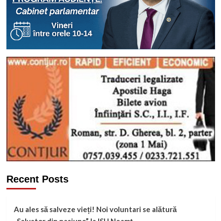
Recent Posts
Au ales să salveze vieți! Noi voluntari se alătură
„Salvator din pasiune” la ISU Neamț