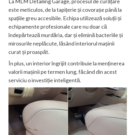
La MLM Detailing Garage, procesul de curățare
este meticulos, de la tapițerie și covorașe până la
spațiile greu accesibile. Echipa utilizează soluții și
echipamente profesionale care nu doar că
îndepărtează murdăria, dar și elimină bacteriile și
mirosurile neplăcute, lăsând interiorul mașinii
curat și proaspăt.
În plus, un interior îngrijit contribuie la menținerea
valorii mașinii pe termen lung, făcând din acest
serviciu o investiție inteligentă.