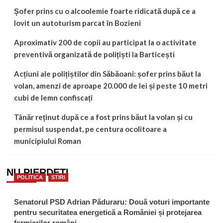
Șofer prins cu o alcoolemie foarte ridicată după ce a
lovit un autoturism parcat în Bozieni
Aproximativ 200 de copii au participat la o activitate
preventivă organizată de polițiști la Barticești
Acțiuni ale polițiștilor din Săbăoani: șofer prins băut la
volan, amenzi de aproape 20.000 de lei și peste 10 metri
cubi de lemn confiscați
Tânăr reținut după ce a fost prins băut la volan și cu
permisul suspendat, pe centura ocolitoare a
municipiului Roman
NU PIERDEȚI
POLITICA
STIRI
Senatorul PSD Adrian Păduraru: Două voturi importante
pentru securitatea energetică a României și protejarea
fermierilor români