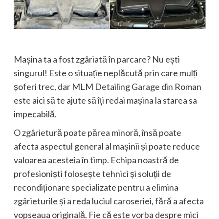
Mașina ta a fost zgâriată în parcare? Nu ești
singurul! Este o situație neplăcută prin care mulți
șoferi trec, dar MLM Detailing Garage din Roman
este aici să te ajute să îți redai mașina la starea sa
impecabilă.
O zgârietură poate părea minoră, însă poate
afecta aspectul general al mașinii și poate reduce
valoarea acesteia în timp. Echipa noastră de
profesioniști folosește tehnici și soluții de
recondiționare specializate pentru a elimina
zgârieturile și a reda luciul caroseriei, fără a afecta
vopseaua originală. Fie că este vorba despre mici