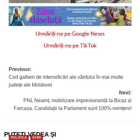
Urmăriți-ne pe Google News
Urmăriți-ne pe TikTok
Post
Previous:
Cod galben de intensificări ale vântului în mai multe
navigation
județe ale Moldovei
Next:
PNL Neamț, mobilizare impresionantă la Bicaz și
Farcașa. Candidații la Parlament sunt 100% nemțeni!
PUTEȚI VEDEA ȘI
POLITICA
STIRI