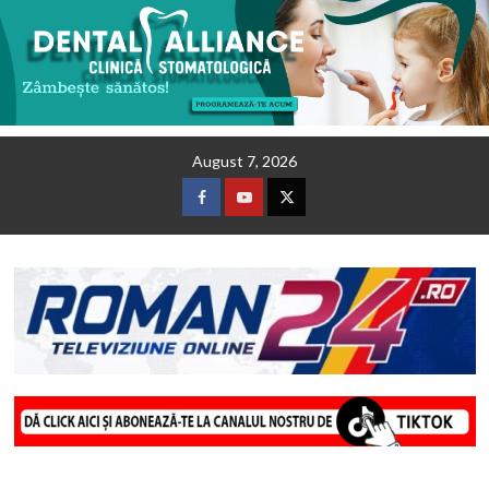
Skip
August 7, 2026
to
content
Facebook
Youtube
Twitter