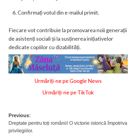
Confirmați votul din e-mailul primit.
Fiecare vot contribuie la promovarea noii generații
de asistenți sociali și la susținerea inițiativelor
dedicate copiilor cu dizabilități.
Urmăriți-ne pe Google News
Urmăriți-ne pe TikTok
Post
Previous:
Dreptate pentru toți românii! O victorie istorică împotriva
navigation
privilegiilor.