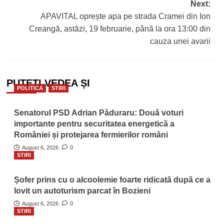
Next:
APAVITAL oprește apa pe strada Cramei din Ion
Creangă, astăzi, 19 februarie, până la ora 13:00 din
cauza unei avarii
PUTEȚI VEDEA ȘI
POLITICA
STIRI
Senatorul PSD Adrian Păduraru: Două voturi
importante pentru securitatea energetică a
României și protejarea fermierilor români
August 6, 2026
0
STIRI
Șofer prins cu o alcoolemie foarte ridicată după ce a
lovit un autoturism parcat în Bozieni
August 6, 2026
0
STIRI