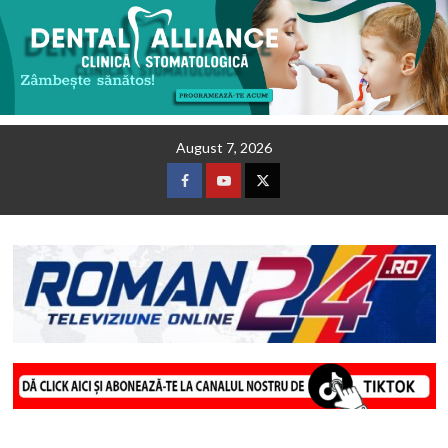
Skip
August 7, 2026
to
content
Facebook
Youtube
Twitter