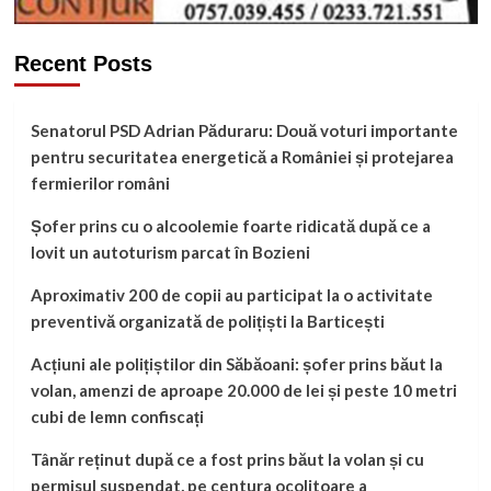
Recent Posts
Senatorul PSD Adrian Păduraru: Două voturi importante
pentru securitatea energetică a României și protejarea
fermierilor români
Șofer prins cu o alcoolemie foarte ridicată după ce a
lovit un autoturism parcat în Bozieni
Aproximativ 200 de copii au participat la o activitate
preventivă organizată de polițiști la Barticești
Acțiuni ale polițiștilor din Săbăoani: șofer prins băut la
volan, amenzi de aproape 20.000 de lei și peste 10 metri
cubi de lemn confiscați
Tânăr reținut după ce a fost prins băut la volan și cu
permisul suspendat, pe centura ocolitoare a