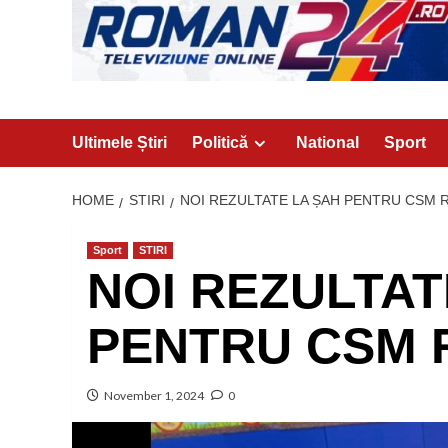
Ultimele Știri
Politică
National
Sport
HOME
STIRI
NOI REZULTATE LA ȘAH PENTRU CSM 
Sport
STIRI
NOI REZULTAT
PENTRU CSM 
November 1, 2024
0