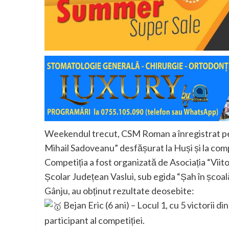
Weekendul trecut, CSM Roman a înregistrat pe
Mihail Sadoveanu” desfășurat la Huși și la compe
Competiția a fost organizată de Asociația “Viito
Școlar Județean Vaslui, sub egida “Șah în școală
Gânju, au obținut rezultate deosebite:
Bejan Eric (6 ani) – Locul 1, cu 5 victorii din
participant al competiției.