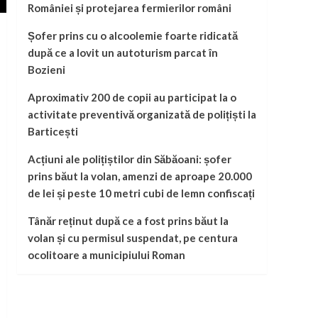
României și protejarea fermierilor români
Șofer prins cu o alcoolemie foarte ridicată
după ce a lovit un autoturism parcat în
Bozieni
Aproximativ 200 de copii au participat la o
activitate preventivă organizată de polițiști la
Barticești
Acțiuni ale polițiștilor din Săbăoani: șofer
prins băut la volan, amenzi de aproape 20.000
de lei și peste 10 metri cubi de lemn confiscați
Tânăr reținut după ce a fost prins băut la
volan și cu permisul suspendat, pe centura
ocolitoare a municipiului Roman