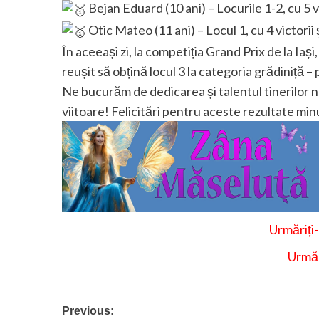
Bejan Eduard (10 ani) – Locurile 1-2, cu 5 vic
Otic Mateo (11 ani) – Locul 1, cu 4 victorii 
În aceeași zi, la competiția Grand Prix de la I
reușit să obțină locul 3 la categoria grădiniță – 
Ne bucurăm de dedicarea și talentul tinerilor no
viitoare! Felicitări pentru aceste rezultate mi
Urmăriți
Urmăr
Post
Previous: