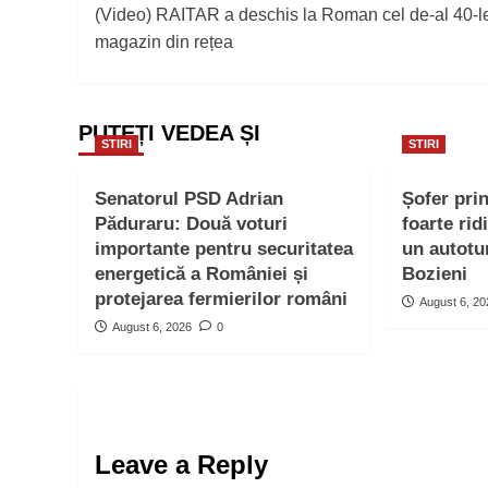
(Video) RAITAR a deschis la Roman cel de-al 40-l
navigation
magazin din rețea
PUTEȚI VEDEA ȘI
STIRI
STIRI
Senatorul PSD Adrian
Șofer pri
Păduraru: Două voturi
foarte rid
importante pentru securitatea
un autotu
energetică a României și
Bozieni
protejarea fermierilor români
August 6, 2
August 6, 2026
0
Leave a Reply