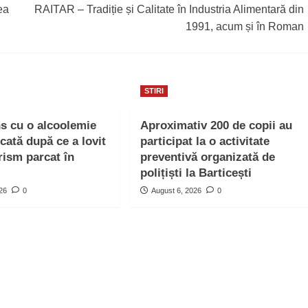
ea
RAITAR – Tradiție și Calitate în Industria Alimentară din
1991, acum și în Roman
STIRI
ns cu o alcoolemie
Aproximativ 200 de copii au
icată după ce a lovit
participat la o activitate
rism parcat în
preventivă organizată de
polițiști la Barticești
026
0
August 6, 2026
0