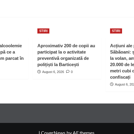
STIRI
STIRI
 alcoolemie
Aproximativ 200 de copii au
Acțiuni ale 
upă ce a
participat la o activitate
Săbăoani: ș
sm parcat în
preventivă organizată de
la volan, a
polițiști la Barticești
20.000 de le
metri cubi 
August 6, 2026
0
confiscați
August 6, 20
|
CoverNews
by AF themes.