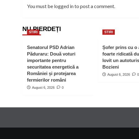
You must be
logged in
to post a comment.
NU PIERDEȚI
STIRI
STIRI
Senatorul PSD Adrian
Șofer prins cu o
Păduraru: Două voturi
foarte ridicată d
importante pentru
lovit un autoturi
securitatea energetică a
Bozieni
României și protejarea
August 6, 2026
0
fermierilor români
August 6, 2026
0