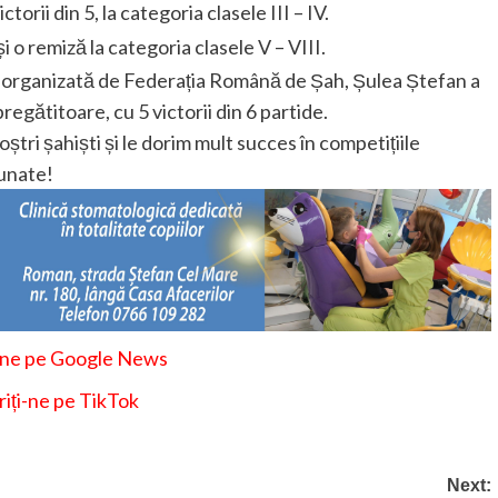
torii din 5, la categoria clasele III – IV.
și o remiză la categoria clasele V – VIII.
ași, organizată de Federația Română de Șah, Șulea Ștefan a
pregătitoare, cu 5 victorii din 6 partide.
ștri șahiști și le dorim mult succes în competițiile
nunate!
-ne pe Google News
iți-ne pe TikTok
Next: