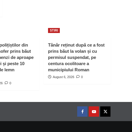
STIRI
polițiștilor din
Tânăr reținut după ce a fost
ofer prins băut
prins băut la volan și cu
menzi de aproape
permisul suspendat, pe
i și peste 10
centura ocolitoare a
de lemn
municipiului Roman
August 6, 2026
0
26
0
Facebook
Youtube
Twitter