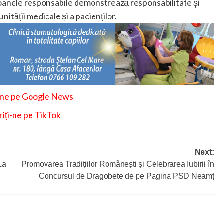
oanele responsabile demonstrează responsabilitate și
ității medicale și a pacienților.
-ne pe Google News
iți-ne pe TikTok
Next:
La
Promovarea Tradițiilor Românești și Celebrarea Iubirii în
Concursul de Dragobete de pe Pagina PSD Neamț