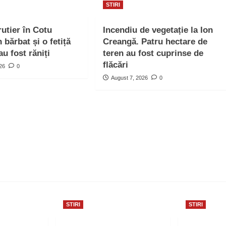
STIRI
rutier în Cotu
Incendiu de vegetație la Ion
bărbat și o fetiță
Creangă. Patru hectare de
au fost răniți
teren au fost cuprinse de
flăcări
026
0
August 7, 2026
0
STIRI
STIRI