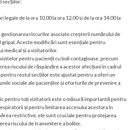
 secțiilor:
 legale de la ora 10.00 la ora 12.00 si de la ora 14.00 la
 gestionarea riscurilor asociate creșterii numărului de
sul gripal. Aceste modificări sunt esențiale pentru
i medical și a vizitatorilor.
 vizitelor pentru pacienții cu boli contagioase, precum
erea riscului de răspândire a acestor afecțiuni în cadrul
 pentru restul secțiilor este ajustat pentru a oferi un
nile sociale ale pacienților și eforturile de prevenire a
c pentru toți vizitatorii este o măsură importantă pentru
respiratorii și pentru limitarea accesului acestora în
 părea restrictive, ele sunt cruciale pentru protejarea
erea riscului de transmitere a bolilor.