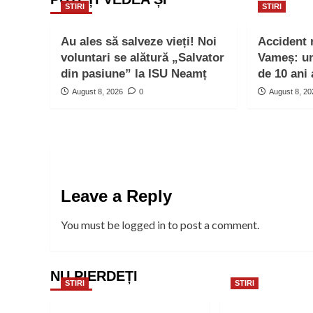
STIRI
STIRI
Au ales să salveze vieți! Noi
Accident 
voluntari se alătură „Salvator
Vameș: un 
din pasiune” la ISU Neamț
de 10 ani 
August 8, 2026
0
August 8, 2
Leave a Reply
You must be
logged in
to post a comment.
NU PIERDEȚI
STIRI
STIRI