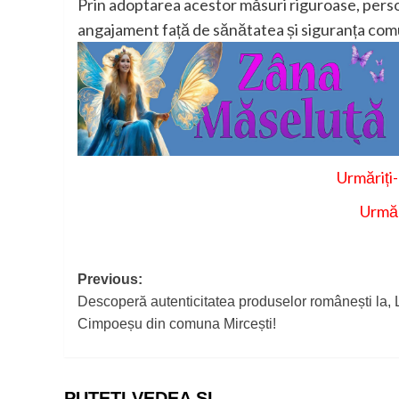
Prin adoptarea acestor măsuri riguroase, pers
angajament față de sănătatea și siguranța comun
Urmăriți
Urmăr
Post
Previous:
Descoperă autenticitatea produselor românești la, 
navigation
Cimpoeșu din comuna Mircești!
PUTEȚI VEDEA ȘI