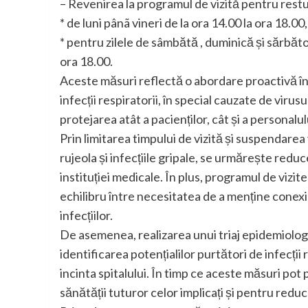
– Revenirea la programul de vizită pentru restul
* de luni pânã vineri de la ora 14.00 la ora 18.00,
* pentru zilele de sâmbătă , duminică și sărbători
ora 18.00.
Aceste măsuri reflectă o abordare proactivă în
infecții respiratorii, în special cauzate de viru
protejarea atât a pacienților, cât și a personalulu
Prin limitarea timpului de vizită și suspendarea
rujeola și infecțiile gripale, se urmărește reduc
instituției medicale. În plus, programul de vizite
echilibru între necesitatea de a menține conexiu
infecțiilor.
De asemenea, realizarea unui triaj epidemiologi
identificarea potențialilor purtători de infecții 
incinta spitalului. În timp ce aceste măsuri pot
sănătății tuturor celor implicați și pentru reduc