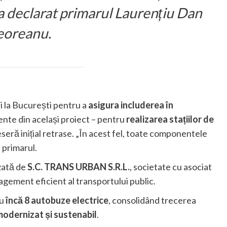
 a declarat primarul Laurențiu Dan
eoreanu.
ri la București pentru a
asigura includerea în
nte din același proiect – pentru
realizarea stațiilor de
eră inițial retrase. „În acest fel, toate componentele
t primarul.
izată de
S.C. TRANS URBAN S.R.L.
, societate cu asociat
gement eficient al transportului public.
cu
încă 8 autobuze electrice
, consolidând trecerea
odernizat și sustenabil
.