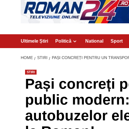
Ultimele Știri
Politică
National
Sport
HOME
STIRI
PAȘI CONCREȚI PENTRU UN TRANSPOR
STIRI
Pași concreți 
public modern:
autobuzelor ele