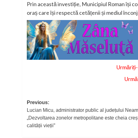
Prin această investiție, Municipiul Roman își c
oraș care își respectă cetățenii și mediul încon
Urmăriți
Urmăr
Post
Previous:
Lucian Micu, administrator public al județului Neam
navigation
„Dezvoltarea zonelor metropolitane este cheia creșt
calității vieții”