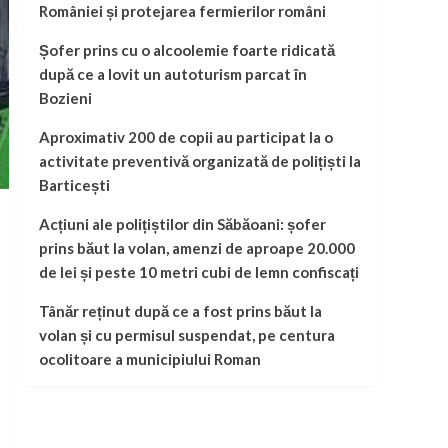
României și protejarea fermierilor români
Șofer prins cu o alcoolemie foarte ridicată
după ce a lovit un autoturism parcat în
Bozieni
Aproximativ 200 de copii au participat la o
activitate preventivă organizată de polițiști la
Barticești
Acțiuni ale polițiștilor din Săbăoani: șofer
prins băut la volan, amenzi de aproape 20.000
de lei și peste 10 metri cubi de lemn confiscați
Tânăr reținut după ce a fost prins băut la
volan și cu permisul suspendat, pe centura
ocolitoare a municipiului Roman