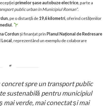
recepției
primelor șase autobuze electrice
, parte a
transport public urban în Municipiul Roman”
.
rdun
, pe o distanță de
19,6 kilometri
, oferind cetățenilor
 mediul
.
na Cordun
și finanțat prin
Planul Național de Redresare
l Local
, reprezentând un exemplu de colaborare
 concret spre un transport public
te sustenabilă pentru municipiul
 mai verde, mai conectat și mai