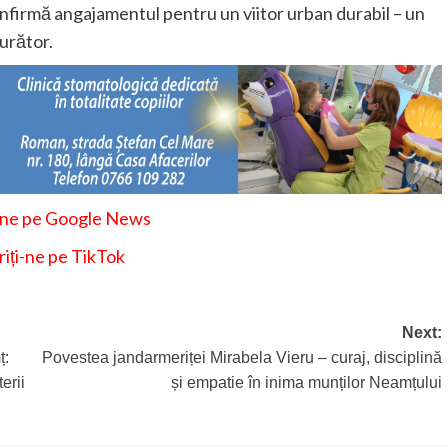
onfirmă angajamentul pentru un viitor urban durabil – un
jurător.
-ne pe Google News
iți-ne pe TikTok
Next:
ț:
Povestea jandarmeriței Mirabela Vieru – curaj, disciplină
erii
și empatie în inima munților Neamțului