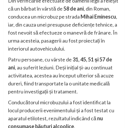
Din verificările efectuate de oamenii legii a reieșit
că un bărbat în vârstă de
58 de ani
, din Roman,
conducea un microbuz pe strada
Mihai Eminescu
,
iar, din cauza unei presupuse deficiențe tehnice, a
fost nevoit să efectueze o manevră de frânare. În
urma acesteia, pasagerii au fost proiectați în
interiorul autovehiculului.
Patru persoane, cu vârste de
31, 45, 51 și 57 de
ani
, au suferit leziuni. Deși inițial și-au continuat
activitatea, acestea au început ulterior să acuze
dureri, fiind transportate la o unitate medicală
pentru investigații și tratament.
Conducătorul microbuzului a fost identificat la
locul producerii evenimentului și a fost testat cu
aparatul etilotest, rezultatul indicând că
nu
consumase băuturi alcoolice
.