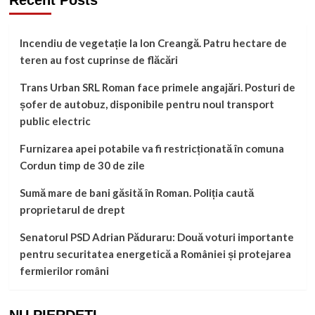
Incendiu de vegetație la Ion Creangă. Patru hectare de
teren au fost cuprinse de flăcări
Trans Urban SRL Roman face primele angajări. Posturi de
șofer de autobuz, disponibile pentru noul transport
public electric
Furnizarea apei potabile va fi restricționată în comuna
Cordun timp de 30 de zile
Sumă mare de bani găsită în Roman. Poliția caută
proprietarul de drept
Senatorul PSD Adrian Păduraru: Două voturi importante
pentru securitatea energetică a României și protejarea
fermierilor români
NU PIERDEȚI