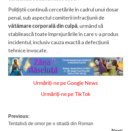
Polițiștii continuă cercetările în cadrul unui dosar
penal, sub aspectul comiterii infracțiunii de
vătămare corporală din culpă
, urmând să
stabilească toate împrejurările în care s-a produs
incidentul, inclusiv cauza exactă a defecțiunii
tehnice invocate.
Urmăriți-ne pe Google News
Urmăriți-ne pe TikTok
Post
Previous:
Tentativă de omor pe o stradă din Roman
navigation
Next: