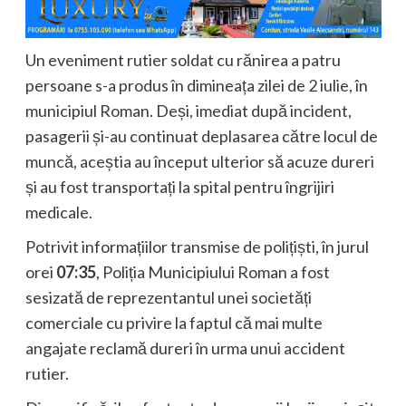
Un eveniment rutier soldat cu rănirea a patru
persoane s-a produs în dimineața zilei de 2 iulie, în
municipiul Roman. Deși, imediat după incident,
pasagerii și-au continuat deplasarea către locul de
muncă, aceștia au început ulterior să acuze dureri
și au fost transportați la spital pentru îngrijiri
medicale.
Potrivit informațiilor transmise de polițiști, în jurul
orei
07:35
, Poliția Municipiului Roman a fost
sesizată de reprezentantul unei societăți
comerciale cu privire la faptul că mai multe
angajate reclamă dureri în urma unui accident
rutier.