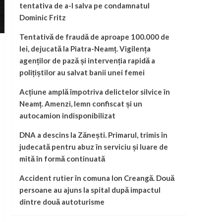
tentativa de a-l salva pe condamnatul
Dominic Fritz
Tentativă de fraudă de aproape 100.000 de
lei, dejucată la Piatra-Neamț. Vigilența
agenților de pază și intervenția rapidă a
polițiștilor au salvat banii unei femei
Acțiune amplă împotriva delictelor silvice în
Neamț. Amenzi, lemn confiscat și un
autocamion indisponibilizat
DNA a descins la Zănești. Primarul, trimis în
judecată pentru abuz în serviciu și luare de
mită în formă continuată
Accident rutier în comuna Ion Creangă. Două
persoane au ajuns la spital după impactul
dintre două autoturisme