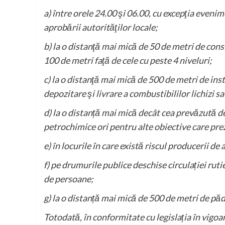
a) între orele 24.00 şi 06.00, cu excepţia evenim
aprobării autorităţilor locale;
b) la o distanţă mai mică de 50 de metri de constr
100 de metri faţă de cele cu peste 4 niveluri;
c) la o distanţă mai mică de 500 de metri de insta
depozitare şi livrare a combustibililor lichizi sau
d) la o distanță mai mică decât cea prevăzută d
petrochimice ori pentru alte obiective care pre
e) în locurile în care există riscul producerii de
f) pe drumurile publice deschise circulației ruti
de persoane;
g) la o distanță mai mică de 500 de metri de păd
Totodată, în conformitate cu legislația în vigoa