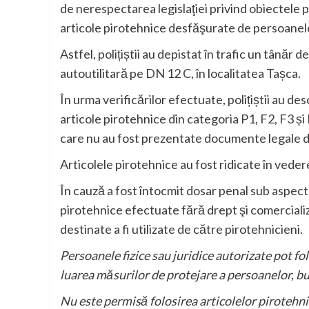
de nerespectarea legislaţiei privind obiectele pi
articole pirotehnice desfăşurate de persoanele f
Astfel, polițiștii au depistat în trafic un tânăr 
autoutilitară pe DN 12 C, în localitatea Tașca.
În urma verificărilor efectuate, polițiștii au de
articole pirotehnice din categoria P1, F2, F3 și 
care nu au fost prezentate documente legale d
Articolele pirotehnice au fost ridicate în veder
În cauză a fost întocmit dosar penal sub aspectul
pirotehnice efectuate fără drept şi comercializ
destinate a fi utilizate de către pirotehnicieni.
Persoanele fizice sau juridice autorizate pot fo
luarea măsurilor de protejare a persoanelor, bu
Nu este permisă folosirea articolelor pirotehni