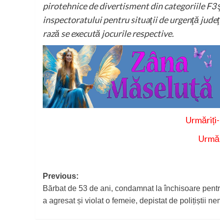
pirotehnice de divertisment din categoriile F3 şi
inspectoratului pentru situaţii de urgenţă judeţ
rază se execută jocurile respective.
Urmăriți
Urmăr
Post
Previous:
Bărbat de 53 de ani, condamnat la închisoare pent
navigation
a agresat și violat o femeie, depistat de polițiștii n