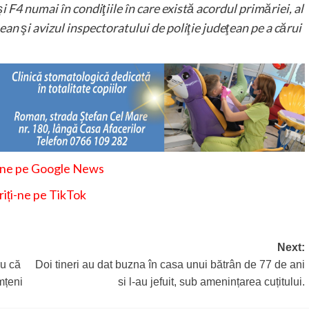
 F4 numai în condiţiile în care există acordul primăriei, al
ean şi avizul inspectoratului de poliţie judeţean pe a cărui
-ne pe Google News
iți-ne pe TikTok
Next:
ru că
Doi tineri au dat buzna în casa unui bătrân de 77 de ani
emțeni
si l-au jefuit, sub amenințarea cuțitului.