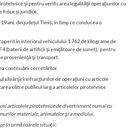
rotehnice şi pentru verificarea legalităţii operaţiunilor cu
izice şi juridice.
de 19 ani, din județul Timiș, în timp ce conducea o
scoperit în interiorul vehiculului 1.762 de kilograme de
F4 (baterii de artificii şi emiţătoare de sunet), pentru
e provenienţă şi transport.
ea continuării cercetărilor.
 săvârşirii infracţiunilor de operaţiuni cu articole
area către publicul larg a articolelor pirotehnice
losi articolele pirotehnice de divertisment numai cu
nurilor materiale, animalelor şi a mediului.
ce în următoarele situaţii: