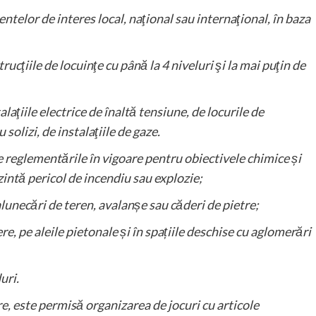
entelor de interes local, naţional sau internaţional, în baza
ucţiile de locuinţe cu până la 4 niveluri şi la mai puţin de
laţiile electrice de înaltă tensiune, de locurile de
 solizi, de instalaţiile de gaze.
e reglementările în vigoare pentru obiectivele chimice și
zintă pericol de incendiu sau explozie;
 alunecări de teren, avalanșe sau căderi de pietre;
ere, pe aleile pietonale și în spațiile deschise cu aglomerări
uri.
re, este permisă organizarea de jocuri cu articole