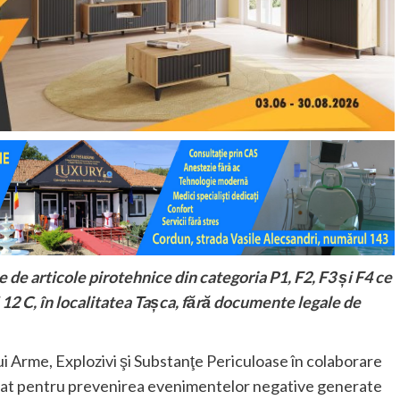
e de articole pirotehnice din categoria P1, F2, F3 și F4 ce
N 12 C, în localitatea Tașca, fără documente legale de
ului Arme, Explozivi şi Substanţe Periculoase în colaborare
ționat pentru prevenirea evenimentelor negative generate