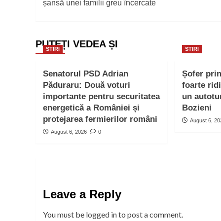
șansă unei familii greu încercate
PUTEȚI VEDEA ȘI
STIRI
STIRI
Senatorul PSD Adrian
Șofer pri
Păduraru: Două voturi
foarte rid
importante pentru securitatea
un autotu
energetică a României și
Bozieni
protejarea fermierilor români
August 6, 2
August 6, 2026
0
Leave a Reply
You must be
logged in
to post a comment.