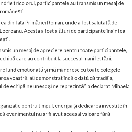
drie tricolorul, participantele au transmis un mesaj de
e românești.
ea din fața Primăriei Roman, unde a fost salutată de
eoreanu. Acesta a fost alături de participante înaintea
ești.
nsmis un mesaj de apreciere pentru toate participantele,
e echipă care au contribuit la succesul manifestării.
 profund emoționată și mă mândresc cu toate colegele
area voastră, ați demonstrat încă o dată că tradiția,
ul de echipă ne unesc și ne reprezintă”, a declarat Mihaela
anizație pentru timpul, energia și dedicarea investite în
că evenimentul nu ar fi avut aceeași valoare fără