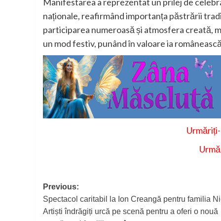
Manifestarea a reprezentat un prilej de celebra
naționale, reafirmând importanța păstrării tradi
participarea numeroasă și atmosfera creată, 
un mod festiv, punând în valoare ia românească și
Urmăriți
Urmăr
Post
Previous:
Spectacol caritabil la Ion Creangă pentru familia Ni
navigation
Artiști îndrăgiți urcă pe scenă pentru a oferi o nouă