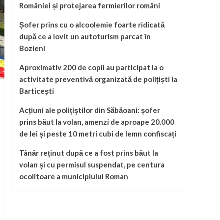
României și protejarea fermierilor români
Șofer prins cu o alcoolemie foarte ridicată
după ce a lovit un autoturism parcat în
Bozieni
Aproximativ 200 de copii au participat la o
activitate preventivă organizată de polițiști la
Barticești
Acțiuni ale polițiștilor din Săbăoani: șofer
prins băut la volan, amenzi de aproape 20.000
de lei și peste 10 metri cubi de lemn confiscați
Tânăr reținut după ce a fost prins băut la
volan și cu permisul suspendat, pe centura
ocolitoare a municipiului Roman