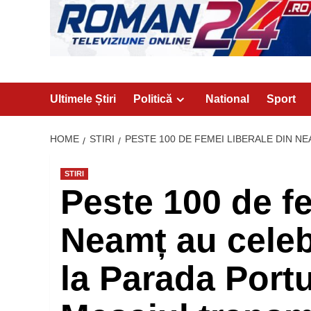
Ultimele Știri
Politică
National
Sport
HOME
STIRI
PESTE 100 DE FEMEI LIBERALE DIN N
STIRI
Peste 100 de fe
Neamț au celebr
la Parada Portu