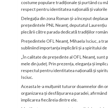
costume populare tradiționale și purtând cu mân
respect pentru identitatea națională și valoril
Delegația din zona Roman și-a început deplasar
președintele PNL Neamț, deputatul Laurențiu L
plecării către parada dedicată tradițiilor român
Președintele OFL Neamț, Mihaela Isciuc, a tra
subliniind importanța implicării și a spiritului d
„În calitate de președinte al OFL Neamț, sunt
mele din județ. Prin prezența, eleganța și implic
respectul pentru identitatea națională și spirit
Isciuc.
Aceasta le-a mulțumit tuturor doamnelor din org
organizarea și desfășurarea paradei, afirmând 
implicarea fiecăreia dintre ele.