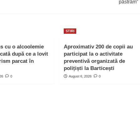
păstrăm”
STIRI
ns cu o alcoolemie
Aproximativ 200 de copii au
icată după ce a lovit
participat la o activitate
rism parcat în
preventivă organizată de
polițiști la Barticești
026
0
August 6, 2026
0