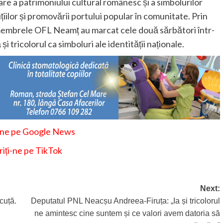
re a patrimoniului cultural românesc și a simbolurilor
țiilor și promovării portului popular în comunitate. Prin
membrele OFL Neamț au marcat cele două sărbători într-
 tricolorul ca simboluri ale identității naționale.
-ne pe Google News
iți-ne pe TikTok
Next:
cuță.
Deputatul PNL Neacșu Andreea-Firuța: „Ia și tricolorul
ne amintesc cine suntem și ce valori avem datoria să