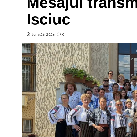
Mesajul transm
Isciuc
June 26, 2026
0