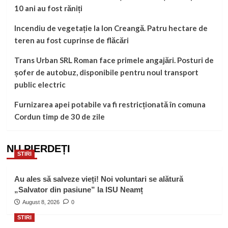
10 ani au fost răniți
Incendiu de vegetație la Ion Creangă. Patru hectare de
teren au fost cuprinse de flăcări
Trans Urban SRL Roman face primele angajări. Posturi de
șofer de autobuz, disponibile pentru noul transport
public electric
Furnizarea apei potabile va fi restricționată în comuna
Cordun timp de 30 de zile
NU PIERDEȚI
STIRI
Au ales să salveze vieți! Noi voluntari se alătură
„Salvator din pasiune” la ISU Neamț
August 8, 2026
0
STIRI