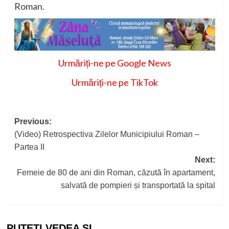
Roman.
Urmăriți-ne pe Google News
Urmăriți-ne pe TikTok
Post
Previous:
(Video) Retrospectiva Zilelor Municipiului Roman –
navigation
Partea II
Next:
Femeie de 80 de ani din Roman, căzută în apartament,
salvată de pompieri și transportată la spital
PUTEȚI VEDEA ȘI