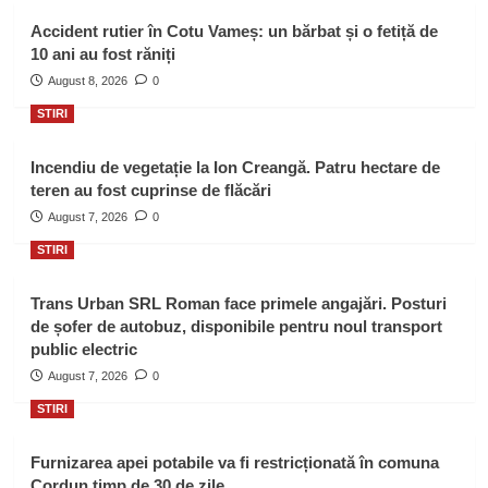
Accident rutier în Cotu Vameș: un bărbat și o fetiță de
10 ani au fost răniți
August 8, 2026
0
STIRI
Incendiu de vegetație la Ion Creangă. Patru hectare de
teren au fost cuprinse de flăcări
August 7, 2026
0
STIRI
Trans Urban SRL Roman face primele angajări. Posturi
de șofer de autobuz, disponibile pentru noul transport
public electric
August 7, 2026
0
STIRI
Furnizarea apei potabile va fi restricționată în comuna
Cordun timp de 30 de zile