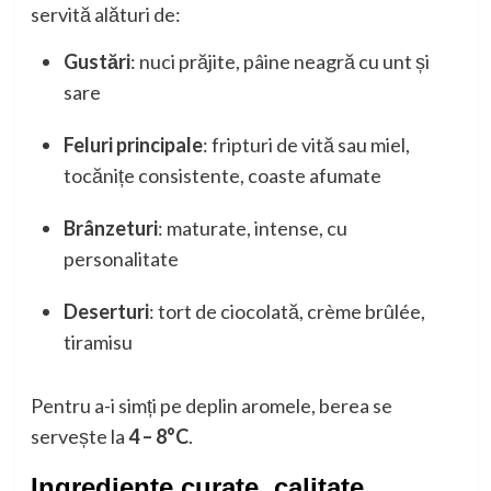
servită alături de:
Gustări
: nuci prăjite, pâine neagră cu unt și
sare
Feluri principale
: fripturi de vită sau miel,
tocănițe consistente, coaste afumate
Brânzeturi
: maturate, intense, cu
personalitate
Deserturi
: tort de ciocolată, crème brûlée,
tiramisu
Pentru a-i simți pe deplin aromele, berea se
servește la
4 – 8°C
.
Ingrediente curate, calitate