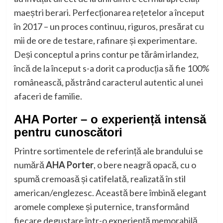
maeștri berari. Perfecționarea rețetelor a început
în 2017 – un proces continuu, riguros, presărat cu
mii de ore de testare, rafinare și experimentare.
Deși conceptul a prins contur pe tărâm irlandez,
încă de la început s-a dorit ca producția să fie 100%
românească, păstrând caracterul autentic al unei
afaceri de familie.
AHA Porter – o experiență intensă
pentru cunoscători
Printre sortimentele de referință ale brandului se
numără
AHA Porter
, o bere neagră opacă, cu o
spumă cremoasă și catifelată, realizată în stil
american/englezesc. Această bere îmbină elegant
aromele complexe și puternice, transformând
fiecare degustare într-o experiență memorabilă.