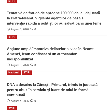
STIRI
Tentativă de fraudă de aproape 100.000 de lei, dejucată
la Piatra-Neamț. Vigilența agenților de pază și
intervenția rapidă a polițiștilor au salvat banii unei femei
August 5, 2026
0
STIRI
Acțiune amplă împotriva delictelor silvice în Neamț.
Amenzi, lemn confiscat și un autocamion
indisponibilizat
August 5, 2026
0
National
STIRI
DNA a descins la Zănești. Primarul, trimis în judecată
pentru abuz în serviciu și luare de mită în formă
continuată
August 4, 2026
0
STIRI