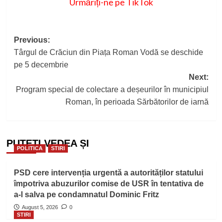
Urmăriți-ne pe TikTok
Post
Previous:
Târgul de Crăciun din Piața Roman Vodă se deschide
navigation
pe 5 decembrie
Next:
Program special de colectare a deșeurilor în municipiul
Roman, în perioada Sărbătorilor de iarnă
PUTEȚI VEDEA ȘI
POLITICA
STIRI
PSD cere intervenția urgentă a autorităților statului
împotriva abuzurilor comise de USR în tentativa de
a-l salva pe condamnatul Dominic Fritz
August 5, 2026
0
STIRI