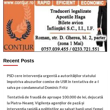
Recent Posts
PSD cere intervenția urgentă a autorităților statului
împotriva abuzurilor comise de USR în tentativa de a-l
salva pe condamnatul Dominic Fritz
Tentativă de fraudă de aproape 100.000 de lei, dejucată
la Piatra-Neamț. Vigilența agenților de pază și
intervenția rapidă a polițiștilor au salvat banii unei femei