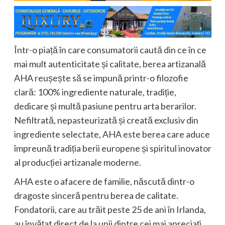
Într-o piață în care consumatorii caută din ce în ce
mai mult autenticitate și calitate, berea artizanală
AHA reușește să se impună printr-o filozofie
clară: 100% ingrediente naturale, tradiție,
dedicare și multă pasiune pentru arta berarilor.
Nefiltrată, nepasteurizată și creată exclusiv din
ingrediente selectate, AHA este berea care aduce
împreună tradiția berii europene și spiritul inovator
al producției artizanale moderne.
AHA este o afacere de familie, născută dintr-o
dragoste sinceră pentru berea de calitate.
Fondatorii, care au trăit peste 25 de ani în Irlanda,
au învățat direct de la unii dintre cei mai apreciați