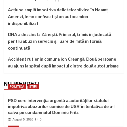
Acțiune amplă împotriva delictelor silvice în Neamț.
Amenzi, lemn confiscat și un autocamion
indisponibilizat
DNA a descins la Zănești. Primarul, trimis în judecată
pentru abuz în serviciu și luare de mită în formă
continuată
Accident rutier în comuna Ion Creangă. Două persoane
au ajuns la spital după impactul dintre două autoturisme
NU PIERDEȚI
POLITICA
STIRI
PSD cere intervenția urgentă a autorităților statului
împotriva abuzurilor comise de USR în tentativa de a-l
salva pe condamnatul Dominic Fritz
August 5, 2026
0