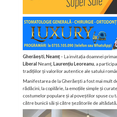
Gherăești, Neamț
– La invitația doamnei prima
Liberal
Neamț,
Laurențiu Leoreanu
, a partici
tradițiilor și valorilor autentice ale satului rom
Manifestarea de la Gherăești a fost mai mult dec
rădăcini, la copilărie, la emoțiile simple și cura
costumelor populare și al poveștilor spuse cu 
către bunicii săi și către șezătorile de altădată