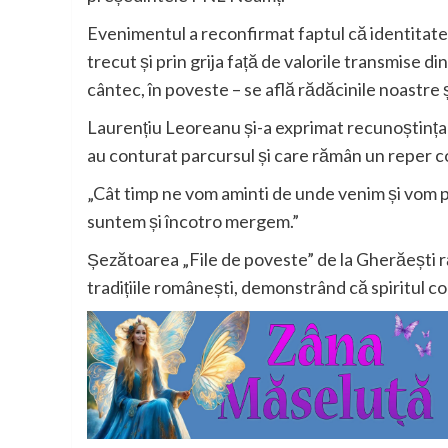
Evenimentul a reconfirmat faptul că identitate
trecut și prin grija față de valorile transmise din
cântec, în poveste – se află rădăcinile noastr
Laurențiu Leoreanu și-a exprimat recunoștința pen
au conturat parcursul și care rămân un reper co
„Cât timp ne vom aminti de unde venim și vom pu
suntem și încotro mergem.”
Șezătoarea „File de poveste” de la Gherăești 
tradițiile românești, demonstrând că spiritul co