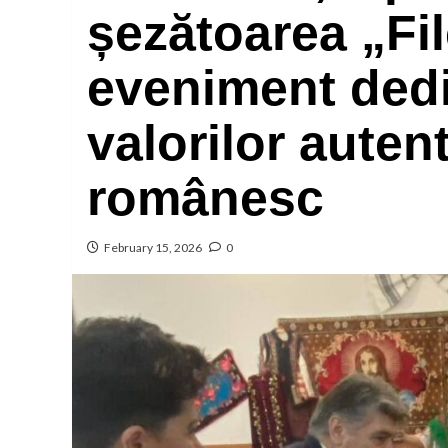
șezătoarea „Fi
eveniment dedic
valorilor autent
românesc
February 15, 2026
0