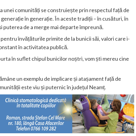
a unei comunități se construiește prin respectul față de
 generație în generație. În aceste tradiții – în cusături, în
e și puterea de a merge mai departe împreună.
tru învățăturile primite de la bunicii săi, valori care i-
nstant în activitatea publică.
rta în suflet chipul bunicilor noștri, vom ști mereu cine
rămâne un exemplu de implicare și atașament față de
munității este viu și puternic în județul Neamț.