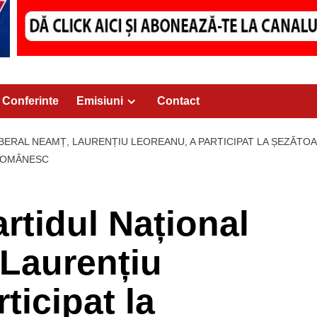
Conferinte
Emisiuni
Contact
BERAL NEAMȚ, LAURENȚIU LEOREANU, A PARTICIPAT LA ȘEZĂTOA
 ROMÂNESC
rtidul Național
 Laurențiu
ticipat la