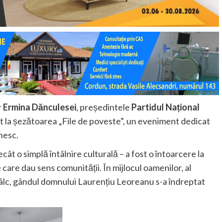
r
Ermina Dănculesei
, președintele
Partidul Național
pat la șezătoarea „File de poveste”, un eveniment dedicat
ânesc.
ât o simplă întâlnire culturală – a fost o întoarcere la
te care dau sens comunității. În mijlocul oamenilor, al
tâlc, gândul domnului Laurențiu Leoreanu s-a îndreptat
.