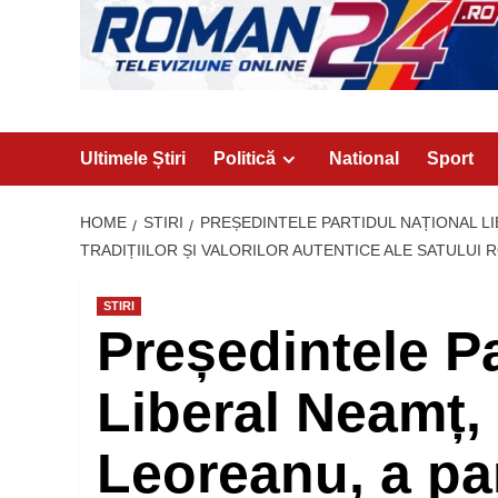
Ultimele Știri
Politică
National
Sport
HOME
STIRI
PREȘEDINTELE PARTIDUL NAȚIONAL LI
TRADIȚIILOR ȘI VALORILOR AUTENTICE ALE SATULUI
STIRI
Președintele Pa
Liberal Neamț,
Leoreanu, a par