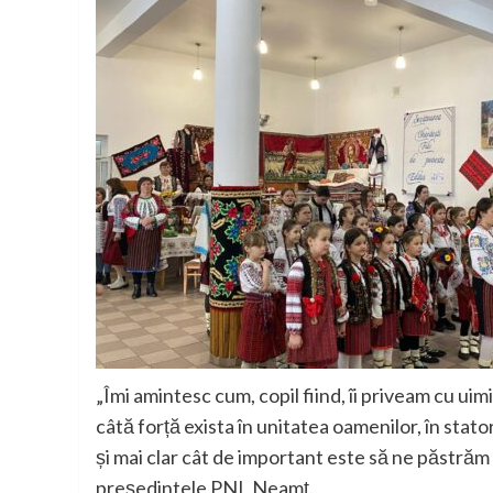
„Îmi amintesc cum, copil fiind, îi priveam cu uimi
câtă forță exista în unitatea oamenilor, în statorn
și mai clar cât de important este să ne păstrăm 
președintele PNL Neamț.