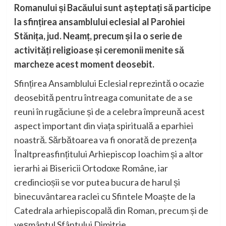
Romanului și Bacăului sunt așteptați să participe
la sfințirea ansamblului eclesial al Parohiei
Stănița, jud. Neamț, precum și la o serie de
activități religioase și ceremonii menite să
marcheze acest moment deosebit.
Sfințirea Ansamblului Eclesial reprezintă o ocazie
deosebită pentru întreaga comunitate de a se
reuni în rugăciune și de a celebra împreună acest
aspect important din viața spirituală a eparhiei
noastră. Sărbătoarea va fi onorată de prezența
Înaltpreasfințitului Arhiepiscop Ioachim și a altor
ierarhi ai Bisericii Ortodoxe Române, iar
credincioșii se vor putea bucura de harul și
binecuvântarea raclei cu Sfintele Moaște de la
Catedrala arhiepiscopală din Roman, precum și de
veșmântul Sfântului Dimitrie.