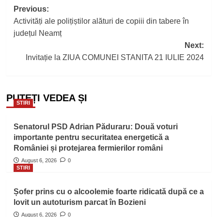
Post
Previous:
Activități ale polițiștilor alături de copiii din tabere în
navigation
județul Neamț
Next:
Invitație la ZIUA COMUNEI STANITA 21 IULIE 2024
PUTEȚI VEDEA ȘI
STIRI
Senatorul PSD Adrian Păduraru: Două voturi
importante pentru securitatea energetică a
României și protejarea fermierilor români
August 6, 2026
0
STIRI
Șofer prins cu o alcoolemie foarte ridicată după ce a
lovit un autoturism parcat în Bozieni
August 6, 2026
0