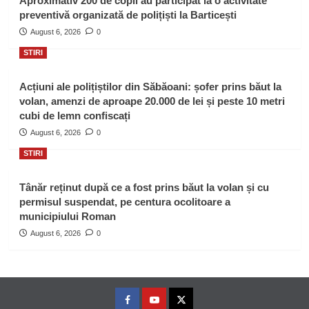
Aproximativ 200 de copii au participat la o activitate
preventivă organizată de polițiști la Barticești
August 6, 2026
0
STIRI
Acțiuni ale polițiștilor din Săbăoani: șofer prins băut la
volan, amenzi de aproape 20.000 de lei și peste 10 metri
cubi de lemn confiscați
August 6, 2026
0
STIRI
Tânăr reținut după ce a fost prins băut la volan și cu
permisul suspendat, pe centura ocolitoare a
municipiului Roman
August 6, 2026
0