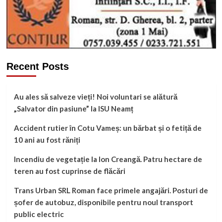
Recent Posts
Au ales să salveze vieți! Noi voluntari se alătură
„Salvator din pasiune” la ISU Neamț
Accident rutier în Cotu Vameș: un bărbat și o fetiță de
10 ani au fost răniți
Incendiu de vegetație la Ion Creangă. Patru hectare de
teren au fost cuprinse de flăcări
Trans Urban SRL Roman face primele angajări. Posturi de
șofer de autobuz, disponibile pentru noul transport
public electric