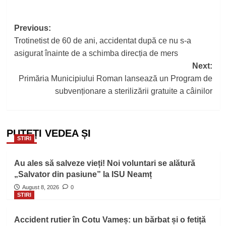
Post
Previous:
Trotinetist de 60 de ani, accidentat după ce nu s-a
navigation
asigurat înainte de a schimba direcția de mers
Next:
Primăria Municipiului Roman lansează un Program de
subvenționare a sterilizării gratuite a câinilor
PUTEȚI VEDEA ȘI
STIRI
Au ales să salveze vieți! Noi voluntari se alătură
„Salvator din pasiune” la ISU Neamț
August 8, 2026
0
STIRI
Accident rutier în Cotu Vameș: un bărbat și o fetiță