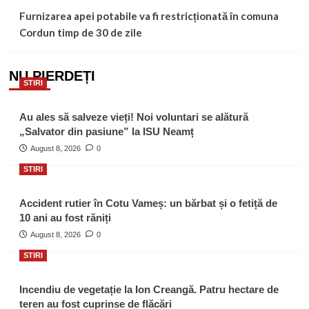
Furnizarea apei potabile va fi restricționată în comuna
Cordun timp de 30 de zile
NU PIERDEȚI
STIRI
Au ales să salveze vieți! Noi voluntari se alătură
„Salvator din pasiune” la ISU Neamț
August 8, 2026
0
STIRI
Accident rutier în Cotu Vameș: un bărbat și o fetiță de
10 ani au fost răniți
August 8, 2026
0
STIRI
Incendiu de vegetație la Ion Creangă. Patru hectare de
teren au fost cuprinse de flăcări