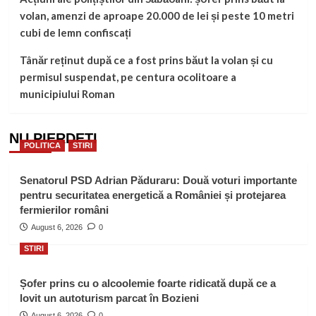
volan, amenzi de aproape 20.000 de lei și peste 10 metri
cubi de lemn confiscați
Tânăr reținut după ce a fost prins băut la volan și cu
permisul suspendat, pe centura ocolitoare a
municipiului Roman
NU PIERDEȚI
POLITICA
STIRI
Senatorul PSD Adrian Păduraru: Două voturi importante
pentru securitatea energetică a României și protejarea
fermierilor români
August 6, 2026
0
STIRI
Șofer prins cu o alcoolemie foarte ridicată după ce a
lovit un autoturism parcat în Bozieni
August 6, 2026
0