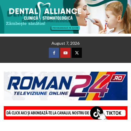
Skip
August 7, 2026
to
content
Facebook
Youtube
Twitter