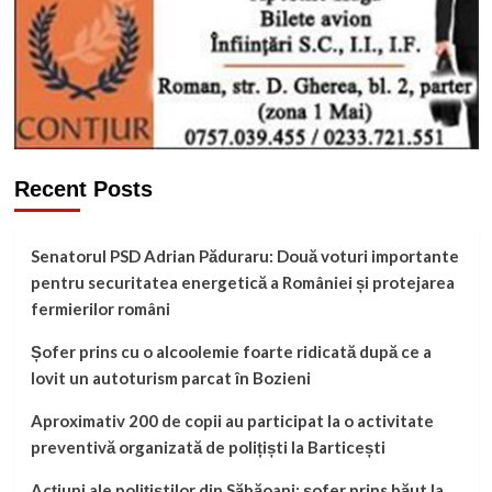
Recent Posts
Senatorul PSD Adrian Păduraru: Două voturi importante
pentru securitatea energetică a României și protejarea
fermierilor români
Șofer prins cu o alcoolemie foarte ridicată după ce a
lovit un autoturism parcat în Bozieni
Aproximativ 200 de copii au participat la o activitate
preventivă organizată de polițiști la Barticești
Acțiuni ale polițiștilor din Săbăoani: șofer prins băut la