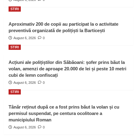
STIRI
Aproximativ 200 de copii au participat la o activitate
preventivă organizată de polițiști la Barticești
August 6, 2026
0
STIRI
Acțiuni ale polițiștilor din Săbăoani: șofer prins băut la
volan, amenzi de aproape 20.000 de lei și peste 10 metri
cubi de lemn confiscați
August 6, 2026
0
STIRI
Tânăr reținut după ce a fost prins băut la volan și cu
permisul suspendat, pe centura ocolitoare a
municipiului Roman
August 6, 2026
0