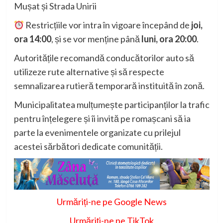
Mușat și Strada Unirii
Restricțiile vor intra în vigoare începând de
joi,
ora 14:00
, și se vor menține până
luni, ora 20:00
.
Autoritățile recomandă conducătorilor auto să
utilizeze rute alternative și să respecte
semnalizarea rutieră temporară instituită în zonă.
Municipalitatea mulțumește participanților la trafic
pentru înțelegere și îi invită pe romașcani să ia
parte la evenimentele organizate cu prilejul
acestei sărbători dedicate comunității.
Urmăriți-ne pe Google News
Urmăriți-ne pe TikTok