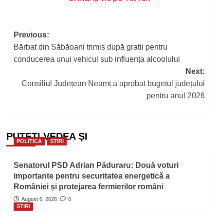
Post
Previous:
Bărbat din Săbăoani trimis după gratii pentru
navigation
conducerea unui vehicul sub influența alcoolului
Next:
Consiliul Județean Neamț a aprobat bugetul județului
pentru anul 2026
PUTEȚI VEDEA ȘI
POLITICA
STIRI
Senatorul PSD Adrian Păduraru: Două voturi
importante pentru securitatea energetică a
României și protejarea fermierilor români
August 6, 2026
0
STIRI