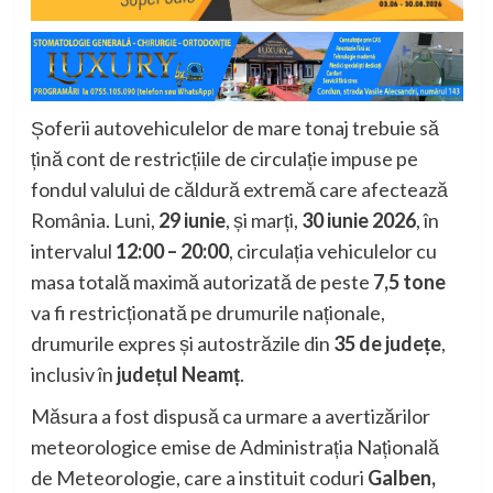
Șoferii autovehiculelor de mare tonaj trebuie să
țină cont de restricțiile de circulație impuse pe
fondul valului de căldură extremă care afectează
România. Luni,
29 iunie
, și marți,
30 iunie 2026
, în
intervalul
12:00 – 20:00
, circulația vehiculelor cu
masa totală maximă autorizată de peste
7,5 tone
va fi restricționată pe drumurile naționale,
drumurile expres și autostrăzile din
35 de județe
,
inclusiv în
județul Neamț
.
Măsura a fost dispusă ca urmare a avertizărilor
meteorologice emise de Administrația Națională
de Meteorologie, care a instituit coduri
Galben,