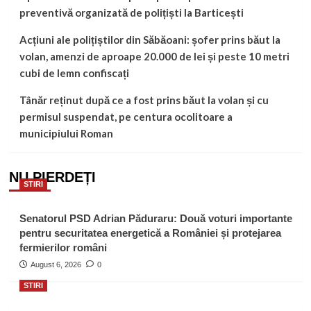
preventivă organizată de polițiști la Barticești
Acțiuni ale polițiștilor din Săbăoani: șofer prins băut la
volan, amenzi de aproape 20.000 de lei și peste 10 metri
cubi de lemn confiscați
Tânăr reținut după ce a fost prins băut la volan și cu
permisul suspendat, pe centura ocolitoare a
municipiului Roman
NU PIERDEȚI
STIRI
Senatorul PSD Adrian Păduraru: Două voturi importante
pentru securitatea energetică a României și protejarea
fermierilor români
August 6, 2026
0
STIRI