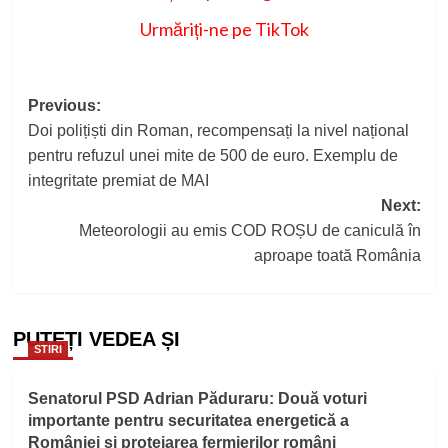
Urmăriți-ne pe TikTok
Post
Previous:
Doi polițiști din Roman, recompensați la nivel național
navigation
pentru refuzul unei mite de 500 de euro. Exemplu de
integritate premiat de MAI
Next:
Meteorologii au emis COD ROȘU de caniculă în
aproape toată România
PUTEȚI VEDEA ȘI
STIRI
Senatorul PSD Adrian Păduraru: Două voturi
importante pentru securitatea energetică a
României și protejarea fermierilor români