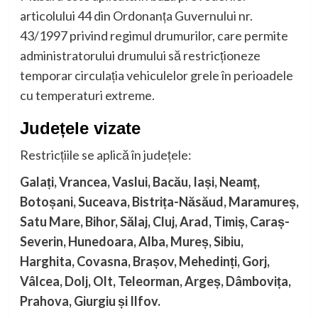
articolului 44 din Ordonanța Guvernului nr.
43/1997 privind regimul drumurilor, care permite
administratorului drumului să restricționeze
temporar circulația vehiculelor grele în perioadele
cu temperaturi extreme.
Județele vizate
Restricțiile se aplică în județele:
Galați, Vrancea, Vaslui, Bacău, Iași, Neamț,
Botoșani, Suceava, Bistrița-Năsăud, Maramureș,
Satu Mare, Bihor, Sălaj, Cluj, Arad, Timiș, Caraș-
Severin, Hunedoara, Alba, Mureș, Sibiu,
Harghita, Covasna, Brașov, Mehedinți, Gorj,
Vâlcea, Dolj, Olt, Teleorman, Argeș, Dâmbovița,
Prahova, Giurgiu și Ilfov.