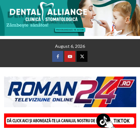
Skip
August 6, 2026
to
content
Facebook
Youtube
Twitter