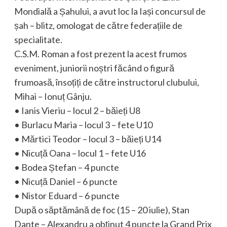
Mondială a Șahului, a avut loc la Iași concursul de
șah – blitz, omologat de către federațiile de
specialitate.
C.S.M. Roman a fost prezent la acest frumos
eveniment, juniorii noștri făcând o figură
frumoasă, însoțiți de către instructorul clubului,
Mihai – Ionuț Gânju.
• Ianis Vieriu – locul 2 – băieți U8
• Burlacu Maria – locul 3 – fete U10
• Mărtici Teodor – locul 3 – băieți U14
• Nicuță Oana – locul 1 – fete U16
• Bodea Ștefan – 4 puncte
• Nicuță Daniel – 6 puncte
• Nistor Eduard – 6 puncte
După o săptămână de foc (15 – 20 iulie), Stan
Dante – Alexandru a obținut 4 puncte la Grand Prix