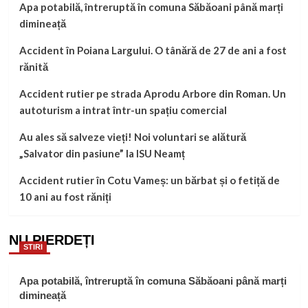
Apa potabilă, întreruptă în comuna Săbăoani până marți
dimineață
Accident în Poiana Largului. O tânără de 27 de ani a fost
rănită
Accident rutier pe strada Aprodu Arbore din Roman. Un
autoturism a intrat într-un spațiu comercial
Au ales să salveze vieți! Noi voluntari se alătură
„Salvator din pasiune” la ISU Neamț
Accident rutier în Cotu Vameș: un bărbat și o fetiță de
10 ani au fost răniți
NU PIERDEȚI
STIRI
Apa potabilă, întreruptă în comuna Săbăoani până marți
dimineață