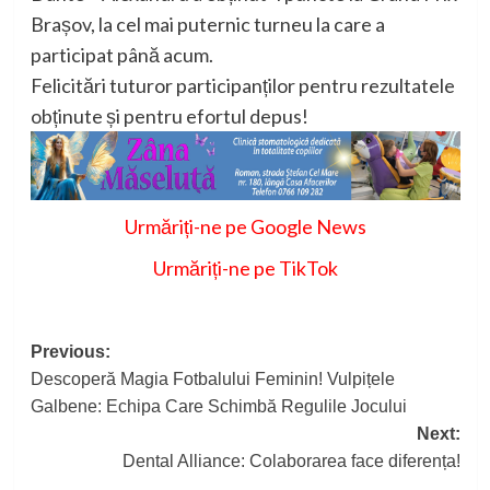
Brașov, la cel mai puternic turneu la care a
participat până acum.
Felicitări tuturor participanților pentru rezultatele
obținute și pentru efortul depus!
Urmăriți-ne pe Google News
Urmăriți-ne pe TikTok
Post
Previous:
Descoperă Magia Fotbalului Feminin! Vulpițele
navigation
Galbene: Echipa Care Schimbă Regulile Jocului
Next:
Dental Alliance: Colaborarea face diferența!