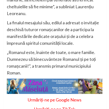
cheltuielile să fie minime”, a subliniat
Laurențiu
Leoreanu
.
La finalul mesajului său, edilul a adresat o invitație
deschisă tuturor romașcanilor de a participa la
manifestările dedicate orașului și de a celebra
împreună spiritul comunității locale.
„Romanul este, înainte de toate, o mare familie.
Dumnezeu să binecuvânteze Romanul și pe toți
romașcanii!”, a transmis primarul municipiului
Roman.
Urmăriți-ne pe Google News
Urmăriți-ne pe TikTok