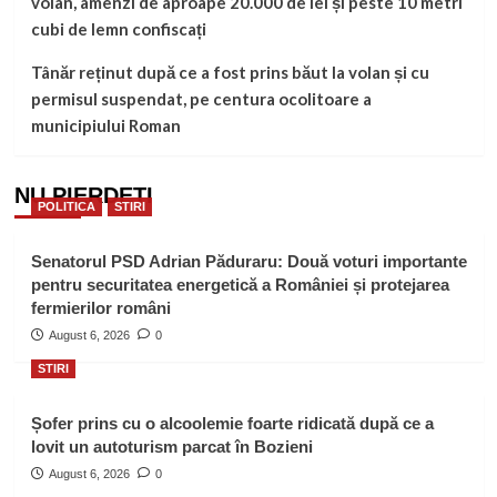
volan, amenzi de aproape 20.000 de lei și peste 10 metri
cubi de lemn confiscați
Tânăr reținut după ce a fost prins băut la volan și cu
permisul suspendat, pe centura ocolitoare a
municipiului Roman
NU PIERDEȚI
POLITICA
STIRI
Senatorul PSD Adrian Păduraru: Două voturi importante
pentru securitatea energetică a României și protejarea
fermierilor români
August 6, 2026
0
STIRI
Șofer prins cu o alcoolemie foarte ridicată după ce a
lovit un autoturism parcat în Bozieni
August 6, 2026
0