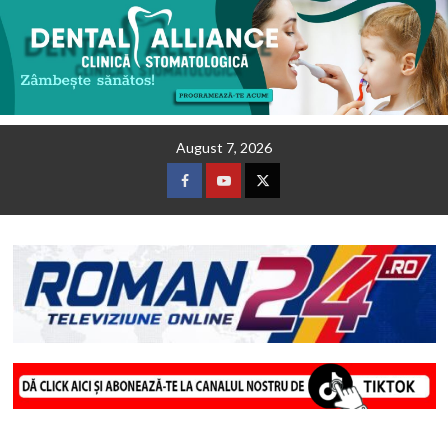
Skip
August 7, 2026
to
content
Facebook
Youtube
Twitter