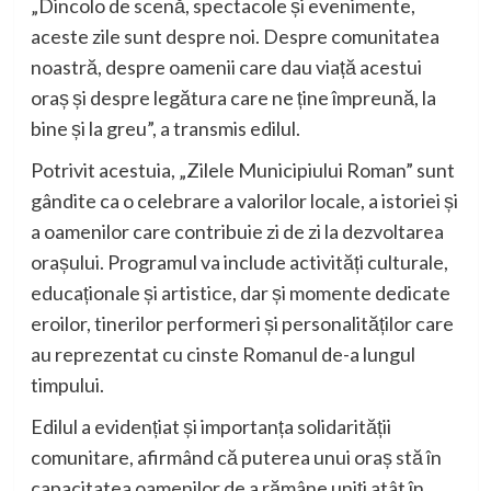
„Dincolo de scenă, spectacole și evenimente,
aceste zile sunt despre noi. Despre comunitatea
noastră, despre oamenii care dau viață acestui
oraș și despre legătura care ne ține împreună, la
bine și la greu”, a transmis edilul.
Potrivit acestuia, „Zilele Municipiului Roman” sunt
gândite ca o celebrare a valorilor locale, a istoriei și
a oamenilor care contribuie zi de zi la dezvoltarea
orașului. Programul va include activități culturale,
educaționale și artistice, dar și momente dedicate
eroilor, tinerilor performeri și personalităților care
au reprezentat cu cinste Romanul de-a lungul
timpului.
Edilul a evidențiat și importanța solidarității
comunitare, afirmând că puterea unui oraș stă în
capacitatea oamenilor de a rămâne uniți atât în