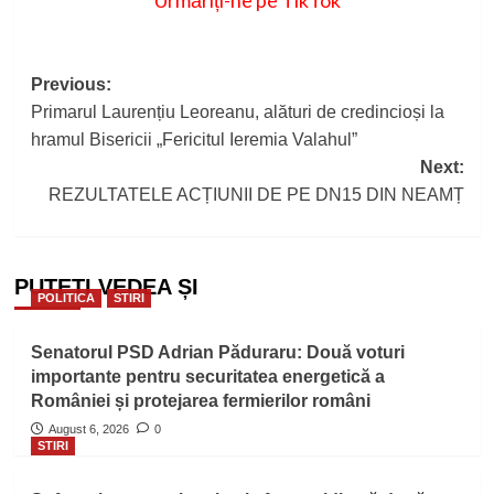
Post
Previous:
Primarul Laurențiu Leoreanu, alături de credincioși la
navigation
hramul Bisericii „Fericitul Ieremia Valahul”
Next:
REZULTATELE ACȚIUNII DE PE DN15 DIN NEAMȚ
PUTEȚI VEDEA ȘI
POLITICA
STIRI
Senatorul PSD Adrian Păduraru: Două voturi
importante pentru securitatea energetică a
României și protejarea fermierilor români
August 6, 2026
0
STIRI