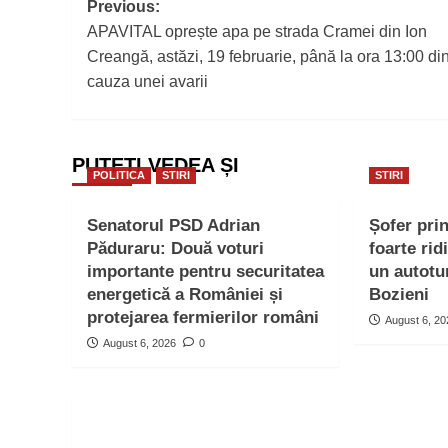
Post
Previous:
APAVITAL oprește apa pe strada Cramei din Ion
navigation
Creangă, astăzi, 19 februarie, până la ora 13:00 di
cauza unei avarii
PUTEȚI VEDEA ȘI
POLITICA
STIRI
STIRI
Senatorul PSD Adrian
Șofer pri
Păduraru: Două voturi
foarte rid
importante pentru securitatea
un autotu
energetică a României și
Bozieni
protejarea fermierilor români
August 6, 2
August 6, 2026
0