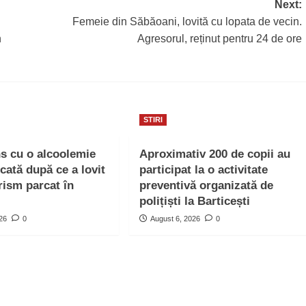
Next:
Femeie din Săbăoani, lovită cu lopata de vecin.
n
Agresorul, reținut pentru 24 de ore
STIRI
ns cu o alcoolemie
Aproximativ 200 de copii au
icată după ce a lovit
participat la o activitate
rism parcat în
preventivă organizată de
polițiști la Barticești
026
0
August 6, 2026
0