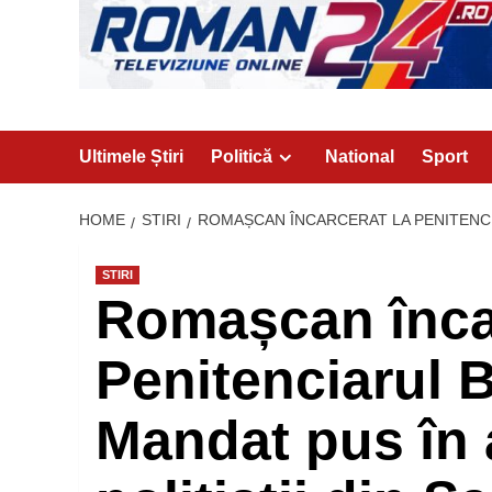
Ultimele Știri
Politică
National
Sport
HOME
STIRI
ROMAȘCAN ÎNCARCERAT LA PENITENCIA
STIRI
Romașcan încar
Penitenciarul B
Mandat pus în 