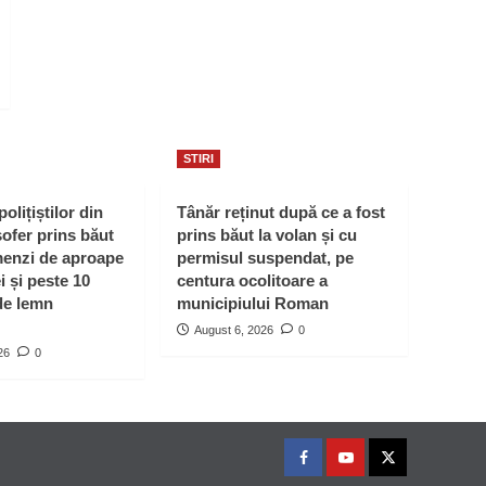
STIRI
polițiștilor din
Tânăr reținut după ce a fost
ofer prins băut
prins băut la volan și cu
menzi de aproape
permisul suspendat, pe
i și peste 10
centura ocolitoare a
de lemn
municipiului Roman
August 6, 2026
0
26
0
Facebook
Youtube
Twitter