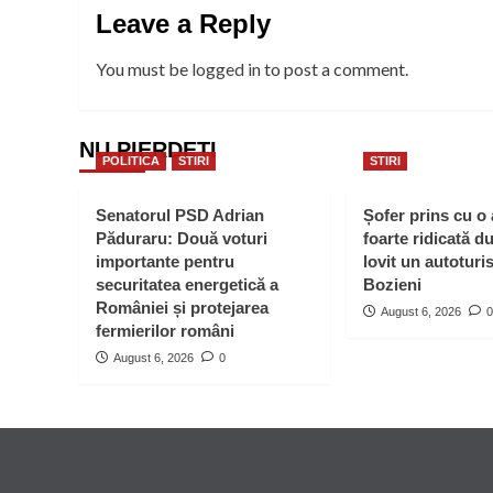
Leave a Reply
You must be
logged in
to post a comment.
NU PIERDEȚI
POLITICA
STIRI
STIRI
Senatorul PSD Adrian
Șofer prins cu o
Păduraru: Două voturi
foarte ridicată d
importante pentru
lovit un autoturi
securitatea energetică a
Bozieni
României și protejarea
August 6, 2026
0
fermierilor români
August 6, 2026
0