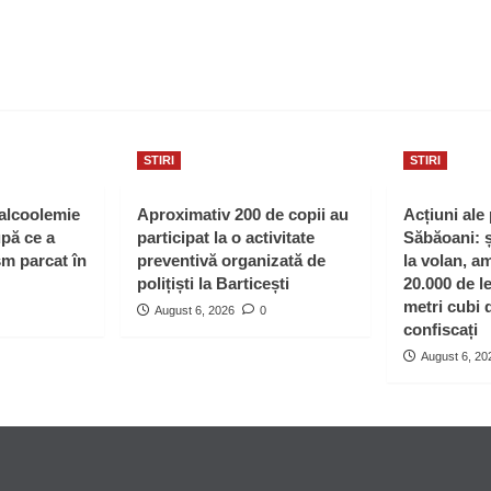
STIRI
STIRI
 alcoolemie
Aproximativ 200 de copii au
Acțiuni ale 
upă ce a
participat la o activitate
Săbăoani: ș
sm parcat în
preventivă organizată de
la volan, a
polițiști la Barticești
20.000 de le
metri cubi 
August 6, 2026
0
confiscați
August 6, 20