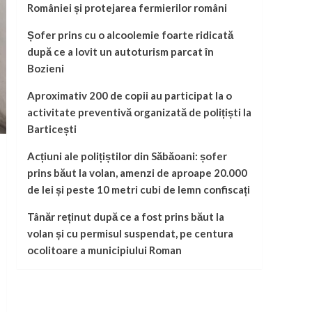
României și protejarea fermierilor români
Șofer prins cu o alcoolemie foarte ridicată
după ce a lovit un autoturism parcat în
Bozieni
Aproximativ 200 de copii au participat la o
activitate preventivă organizată de polițiști la
Barticești
Acțiuni ale polițiștilor din Săbăoani: șofer
prins băut la volan, amenzi de aproape 20.000
de lei și peste 10 metri cubi de lemn confiscați
Tânăr reținut după ce a fost prins băut la
volan și cu permisul suspendat, pe centura
ocolitoare a municipiului Roman