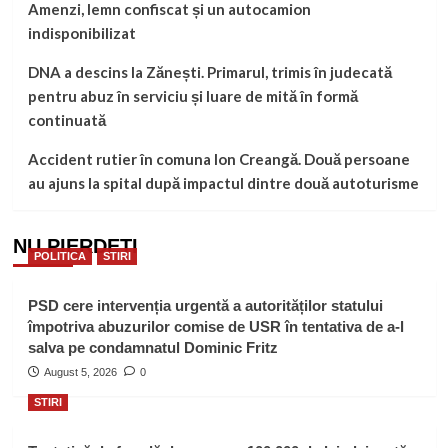
Amenzi, lemn confiscat și un autocamion
indisponibilizat
DNA a descins la Zănești. Primarul, trimis în judecată
pentru abuz în serviciu și luare de mită în formă
continuată
Accident rutier în comuna Ion Creangă. Două persoane
au ajuns la spital după impactul dintre două autoturisme
NU PIERDEȚI
POLITICA
STIRI
PSD cere intervenția urgentă a autorităților statului
împotriva abuzurilor comise de USR în tentativa de a-l
salva pe condamnatul Dominic Fritz
August 5, 2026
0
STIRI