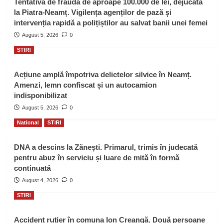
Tentativă de fraudă de aproape 100.000 de lei, dejucată
la Piatra-Neamț. Vigilența agenților de pază și
intervenția rapidă a polițiștilor au salvat banii unei femei
August 5, 2026
0
STIRI
Acțiune amplă împotriva delictelor silvice în Neamț.
Amenzi, lemn confiscat și un autocamion
indisponibilizat
August 5, 2026
0
National
STIRI
DNA a descins la Zănești. Primarul, trimis în judecată
pentru abuz în serviciu și luare de mită în formă
continuată
August 4, 2026
0
STIRI
Accident rutier în comuna Ion Creangă. Două persoane