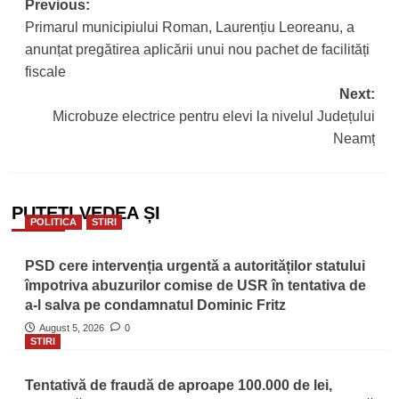
Post
Previous:
Primarul municipiului Roman, Laurențiu Leoreanu, a
navigation
anunțat pregătirea aplicării unui nou pachet de facilități
fiscale
Next:
Microbuze electrice pentru elevi la nivelul Județului
Neamț
PUTEȚI VEDEA ȘI
POLITICA
STIRI
PSD cere intervenția urgentă a autorităților statului
împotriva abuzurilor comise de USR în tentativa de
a-l salva pe condamnatul Dominic Fritz
August 5, 2026
0
STIRI
Tentativă de fraudă de aproape 100.000 de lei,