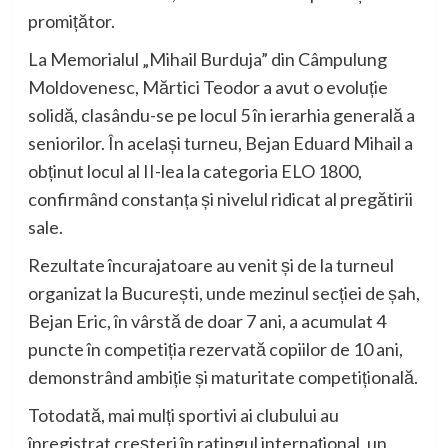
promițător.
La Memorialul „Mihail Burduja” din
Câmpulung
Moldovenesc
, Mărtici Teodor a avut o evoluție
solidă, clasându-se pe locul 5 în ierarhia generală a
seniorilor. În același turneu, Bejan Eduard Mihail a
obținut locul al II-lea la categoria ELO 1800,
confirmând constanța și nivelul ridicat al pregătirii
sale.
Rezultate încurajatoare au venit și de la turneul
organizat la
București
, unde mezinul secției de șah,
Bejan Eric, în vârstă de doar 7 ani, a acumulat 4
puncte în competiția rezervată copiilor de 10 ani,
demonstrând ambiție și maturitate competițională.
Totodată, mai mulți sportivi ai clubului au
înregistrat creșteri în ratingul internațional, un