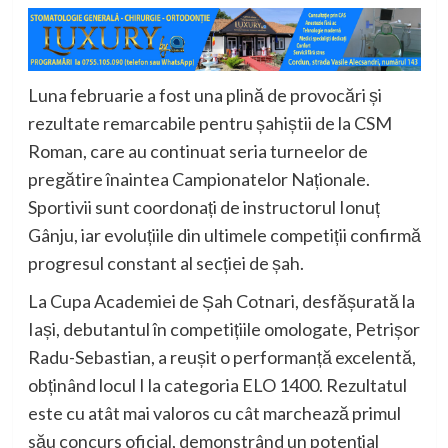
Luna februarie a fost una plină de provocări și
rezultate remarcabile pentru șahiștii de la
CSM
Roman
, care au continuat seria turneelor de
pregătire înaintea Campionatelor Naționale.
Sportivii sunt coordonați de instructorul Ionuț
Gânju, iar evoluțiile din ultimele competiții confirmă
progresul constant al secției de șah.
La Cupa Academiei de Șah Cotnari, desfășurată la
Iași
, debutantul în competițiile omologate, Petrișor
Radu-Sebastian, a reușit o performanță excelentă,
obținând locul I la categoria ELO 1400. Rezultatul
este cu atât mai valoros cu cât marchează primul
său concurs oficial, demonstrând un potențial