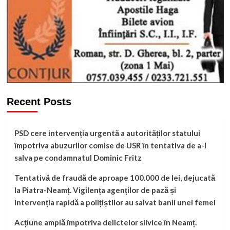
Recent Posts
PSD cere intervenția urgentă a autorităților statului
împotriva abuzurilor comise de USR în tentativa de a-l
salva pe condamnatul Dominic Fritz
Tentativă de fraudă de aproape 100.000 de lei, dejucată
la Piatra-Neamț. Vigilența agenților de pază și
intervenția rapidă a polițiștilor au salvat banii unei femei
Acțiune amplă împotriva delictelor silvice în Neamț.