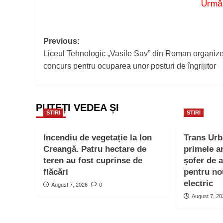
Urmăr
Post
Previous:
Liceul Tehnologic „Vasile Sav” din Roman organiz
navigation
concurs pentru ocuparea unor posturi de îngrijitor
PUTEȚI VEDEA ȘI
STIRI
STIRI
Incendiu de vegetație la Ion
Trans Ur
Creangă. Patru hectare de
primele a
teren au fost cuprinse de
șofer de 
flăcări
pentru no
electric
August 7, 2026
0
August 7, 2