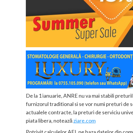
De la 1 ianuarie, ANRE nu va mai stabili preturi
furnizorul traditional si se vor numi preturi de
actualele contracte, la preturi de serviciu univ
piata libera, notează
ziare.com
Potrivit calculelor AEI, pe baza datelor din com