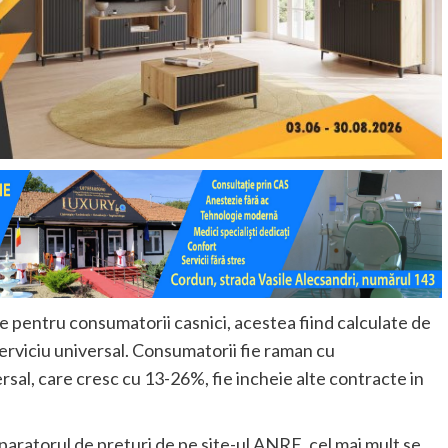
le pentru consumatorii casnici, acestea fiind calculate de
 serviciu universal. Consumatorii fie raman cu
ersal, care cresc cu 13-26%, fie incheie alte contracte in
paratorul de preturi de pe site-ul ANRE, cel mai mult se