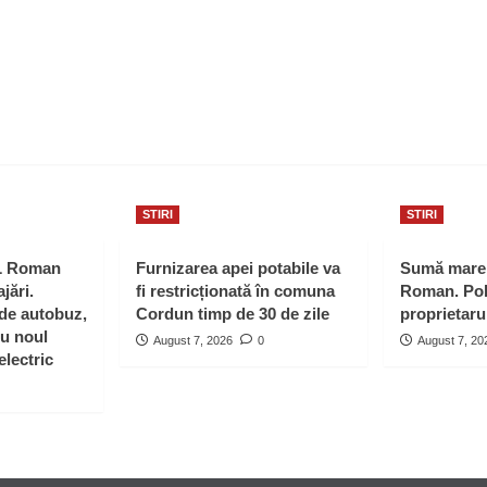
STIRI
STIRI
L Roman
Furnizarea apei potabile va
Sumă mare 
jări.
fi restricționată în comuna
Roman. Poli
 de autobuz,
Cordun timp de 30 de zile
proprietaru
ru noul
August 7, 2026
0
August 7, 20
electric