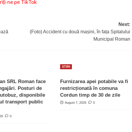
iți-ne pe TikTok
Next:
ează
(Foto) Accident cu două mașini, în fața Spitalului
Municipal Roman
STIRI
ban SRL Roman face
Furnizarea apei potabile va fi
ngajări. Posturi de
restricționată în comuna
autobuz, disponibile
Cordun timp de 30 de zile
ul transport public
August 7, 2026
0
026
0