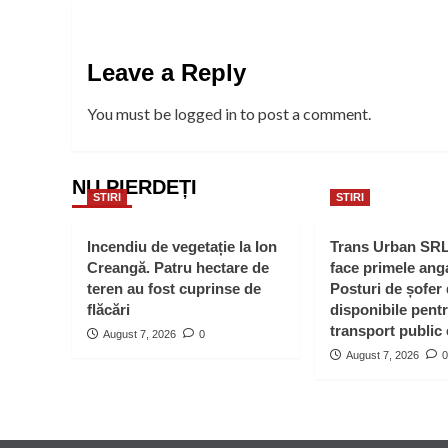
Leave a Reply
You must be
logged in
to post a comment.
NU PIERDEȚI
STIRI
STIRI
Incendiu de vegetație la Ion
Trans Urban SR
Creangă. Patru hectare de
face primele anga
teren au fost cuprinse de
Posturi de șofer
flăcări
disponibile pent
transport public 
August 7, 2026
0
August 7, 2026
0