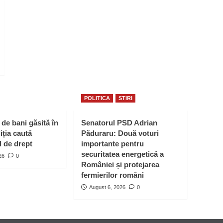
POLITICA
STIRI
de bani găsită în
Senatorul PSD Adrian
ția caută
Păduraru: Două voturi
l de drept
importante pentru
securitatea energetică a
26
0
României și protejarea
fermierilor români
August 6, 2026
0