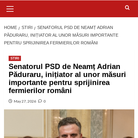
Primary
Menu
HOME
STIRI
SENATORUL PSD DE NEAMȚ ADRIAN
PĂDURARU, INIȚIATOR AL UNOR MĂSURI IMPORTANTE
PENTRU SPRIJINIREA FERMIERILOR ROMÂNI
STIRI
Senatorul PSD de Neamț Adrian
Păduraru, inițiator al unor măsuri
importante pentru sprijinirea
fermierilor români
May 27, 2026
0