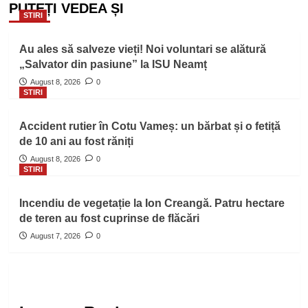
PUTEȚI VEDEA ȘI
STIRI
Au ales să salveze vieți! Noi voluntari se alătură
„Salvator din pasiune” la ISU Neamț
August 8, 2026
0
STIRI
Accident rutier în Cotu Vameș: un bărbat și o fetiță
de 10 ani au fost răniți
August 8, 2026
0
STIRI
Incendiu de vegetație la Ion Creangă. Patru hectare
de teren au fost cuprinse de flăcări
August 7, 2026
0