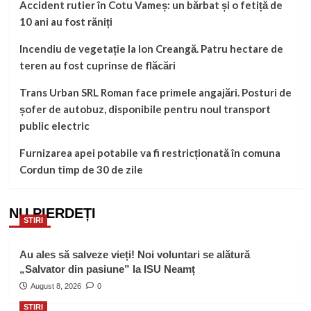
Accident rutier în Cotu Vameș: un bărbat și o fetiță de
10 ani au fost răniți
Incendiu de vegetație la Ion Creangă. Patru hectare de
teren au fost cuprinse de flăcări
Trans Urban SRL Roman face primele angajări. Posturi de
șofer de autobuz, disponibile pentru noul transport
public electric
Furnizarea apei potabile va fi restricționată în comuna
Cordun timp de 30 de zile
NU PIERDEȚI
STIRI
Au ales să salveze vieți! Noi voluntari se alătură
„Salvator din pasiune” la ISU Neamț
August 8, 2026
0
STIRI