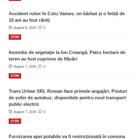
Accident rutier în Cotu Vameș: un bărbat și o fetiță de
10 ani au fost răniți
August 8, 2026
0
STIRI
Incendiu de vegetație la Ion Creangă. Patru hectare de
teren au fost cuprinse de flăcări
August 7, 2026
0
STIRI
Trans Urban SRL Roman face primele angajări. Posturi
de șofer de autobuz, disponibile pentru noul transport
public electric
August 7, 2026
0
STIRI
Furnizarea apei potabile va fi restricționată în comuna