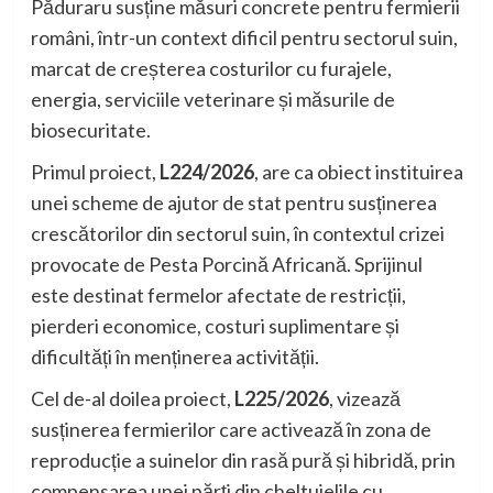
Păduraru susține măsuri concrete pentru fermierii
români, într-un context dificil pentru sectorul suin,
marcat de creșterea costurilor cu furajele,
energia, serviciile veterinare și măsurile de
biosecuritate.
Primul proiect,
L224/2026
, are ca obiect instituirea
unei scheme de ajutor de stat pentru susținerea
crescătorilor din sectorul suin, în contextul crizei
provocate de Pesta Porcină Africană. Sprijinul
este destinat fermelor afectate de restricții,
pierderi economice, costuri suplimentare și
dificultăți în menținerea activității.
Cel de-al doilea proiect,
L225/2026
, vizează
susținerea fermierilor care activează în zona de
reproducție a suinelor din rasă pură și hibridă, prin
compensarea unei părți din cheltuielile cu