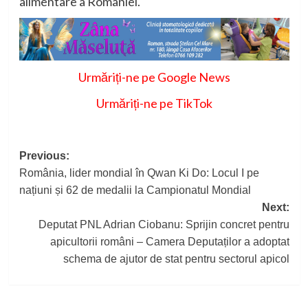
alimentare a României.
Urmăriți-ne pe Google News
Urmăriți-ne pe TikTok
Post
Previous:
România, lider mondial în Qwan Ki Do: Locul I pe
navigation
națiuni și 62 de medalii la Campionatul Mondial
Next:
Deputat PNL Adrian Ciobanu: Sprijin concret pentru
apicultorii români – Camera Deputaților a adoptat
schema de ajutor de stat pentru sectorul apicol