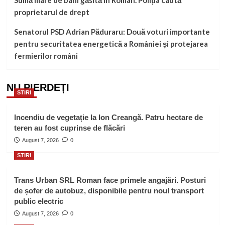
Sumă mare de bani găsită în Roman. Poliția caută
proprietarul de drept
Senatorul PSD Adrian Păduraru: Două voturi importante
pentru securitatea energetică a României și protejarea
fermierilor români
NU PIERDEȚI
STIRI
Incendiu de vegetație la Ion Creangă. Patru hectare de
teren au fost cuprinse de flăcări
August 7, 2026
0
STIRI
Trans Urban SRL Roman face primele angajări. Posturi
de șofer de autobuz, disponibile pentru noul transport
public electric
August 7, 2026
0