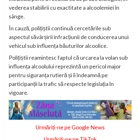
vederea stabilirii cu exactitate a alcoolemiei în
sânge.
În cauză, polițiștii continuă cercetările sub
aspectul săvârșirii infracțiunii de conducerea unui
vehicul sub influența băuturilor alcoolice.
Polițiștii reamintesc faptul că urcarea la volan sub
influența alcoolului reprezintă un pericol major
pentru siguranța rutieră și îi îndeamnă pe
participanții la trafic să respecte legislația în
vigoare.
Urmăriți-ne pe Google News
Urmăriți-ne pe TikTok