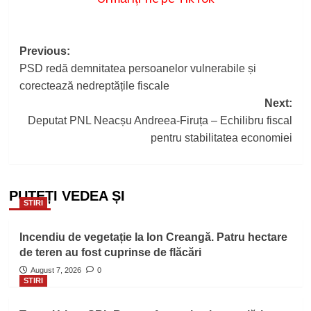
Post
Previous:
PSD redă demnitatea persoanelor vulnerabile și
navigation
corectează nedreptățile fiscale
Next:
Deputat PNL Neacșu Andreea-Firuța – Echilibru fiscal
pentru stabilitatea economiei
PUTEȚI VEDEA ȘI
STIRI
Incendiu de vegetație la Ion Creangă. Patru hectare
de teren au fost cuprinse de flăcări
August 7, 2026
0
STIRI