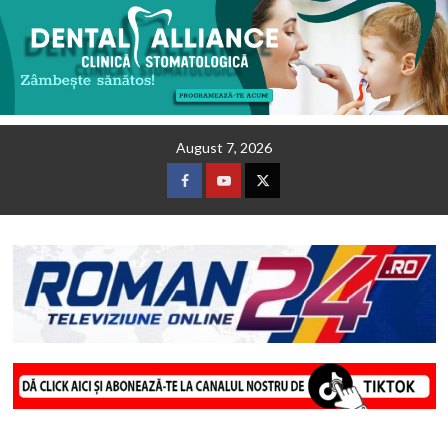
Skip
August 7, 2026
to
content
Facebook
Youtube
Twitter