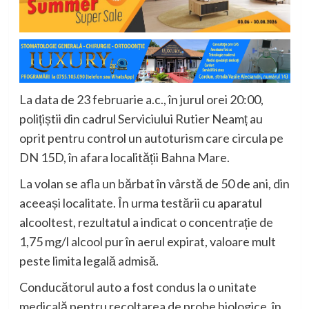
La data de 23 februarie a.c., în jurul orei 20:00,
polițiștii din cadrul Serviciului Rutier Neamț au
oprit pentru control un autoturism care circula pe
DN 15D, în afara localității Bahna Mare.
La volan se afla un bărbat în vârstă de 50 de ani, din
aceeași localitate. În urma testării cu aparatul
alcooltest, rezultatul a indicat o concentrație de
1,75 mg/l alcool pur în aerul expirat, valoare mult
peste limita legală admisă.
Conducătorul auto a fost condus la o unitate
medicală pentru recoltarea de probe biologice, în