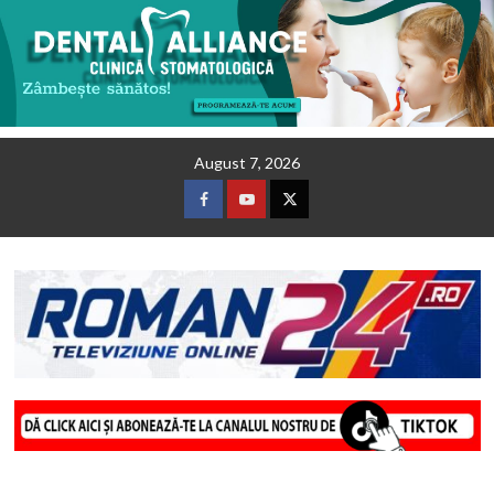
Skip
August 7, 2026
to
content
Facebook
Youtube
Twitter