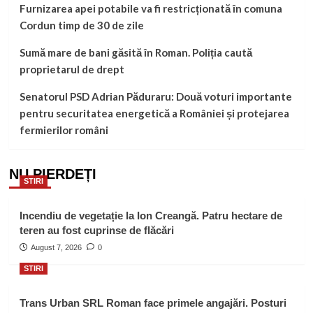
Furnizarea apei potabile va fi restricționată în comuna
Cordun timp de 30 de zile
Sumă mare de bani găsită în Roman. Poliția caută
proprietarul de drept
Senatorul PSD Adrian Păduraru: Două voturi importante
pentru securitatea energetică a României și protejarea
fermierilor români
NU PIERDEȚI
STIRI
Incendiu de vegetație la Ion Creangă. Patru hectare de
teren au fost cuprinse de flăcări
August 7, 2026
0
STIRI
Trans Urban SRL Roman face primele angajări. Posturi