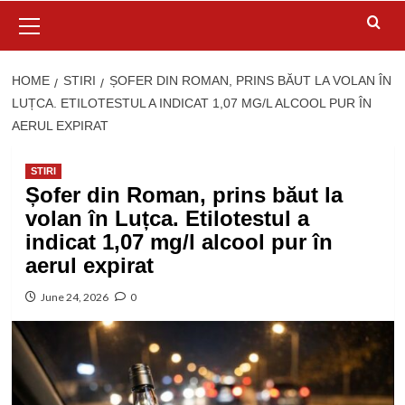
Primary
Menu
HOME
STIRI
ȘOFER DIN ROMAN, PRINS BĂUT LA VOLAN ÎN
LUȚCA. ETILOTESTUL A INDICAT 1,07 MG/L ALCOOL PUR ÎN
AERUL EXPIRAT
STIRI
Șofer din Roman, prins băut la
volan în Luțca. Etilotestul a
indicat 1,07 mg/l alcool pur în
aerul expirat
June 24, 2026
0