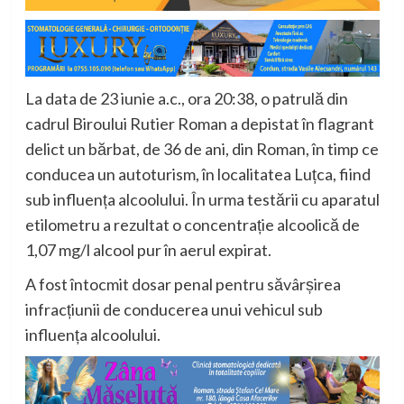
La data de 23 iunie a.c., ora 20:38, o patrulă din
cadrul Biroului Rutier Roman a depistat în flagrant
delict un bărbat, de 36 de ani, din Roman, în timp ce
conducea un autoturism, în localitatea Luțca, fiind
sub influența alcoolului. În urma testării cu aparatul
etilometru a rezultat o concentrație alcoolică de
1,07 mg/l alcool pur în aerul expirat.
A fost întocmit dosar penal pentru săvârșirea
infracțiunii de conducerea unui vehicul sub
influența alcoolului.