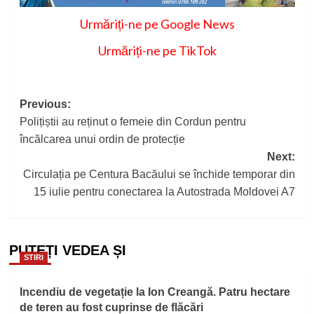
Urmăriți-ne pe Google News
Urmăriți-ne pe TikTok
Post
Previous:
Polițiștii au reținut o femeie din Cordun pentru
navigation
încălcarea unui ordin de protecție
Next:
Circulația pe Centura Bacăului se închide temporar din
15 iulie pentru conectarea la Autostrada Moldovei A7
PUTEȚI VEDEA ȘI
STIRI
Incendiu de vegetație la Ion Creangă. Patru hectare
de teren au fost cuprinse de flăcări