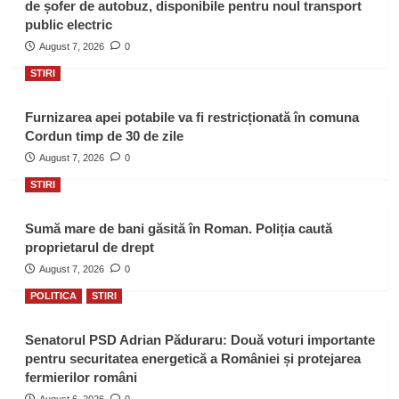
de șofer de autobuz, disponibile pentru noul transport
public electric
August 7, 2026
0
STIRI
Furnizarea apei potabile va fi restricționată în comuna
Cordun timp de 30 de zile
August 7, 2026
0
STIRI
Sumă mare de bani găsită în Roman. Poliția caută
proprietarul de drept
August 7, 2026
0
POLITICA
STIRI
Senatorul PSD Adrian Păduraru: Două voturi importante
pentru securitatea energetică a României și protejarea
fermierilor români