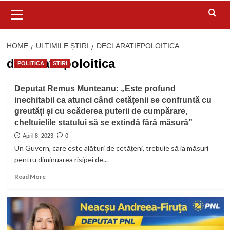
Primary
Menu
HOME
ULTIMILE ȘTIRI
DECLARATIEPOLOITICA
declaratiepoloitica
POLITICA
STIRI
Deputat Remus Munteanu: „Este profund
inechitabil ca atunci când cetățenii se confruntă cu
greutăți și cu scăderea puterii de cumpărare,
cheltuielile statului să se extindă fără măsură”
April 8, 2023
0
Un Guvern, care este alături de cetățeni, trebuie să ia măsuri
pentru diminuarea risipei de...
Read
Read More
more
about
Deputat
Remus
Munteanu: