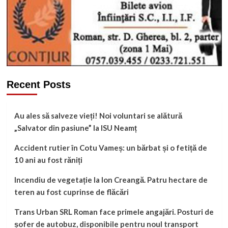
Recent Posts
Au ales să salveze vieți! Noi voluntari se alătură
„Salvator din pasiune” la ISU Neamț
Accident rutier în Cotu Vameș: un bărbat și o fetiță de
10 ani au fost răniți
Incendiu de vegetație la Ion Creangă. Patru hectare de
teren au fost cuprinse de flăcări
Trans Urban SRL Roman face primele angajări. Posturi de
șofer de autobuz, disponibile pentru noul transport