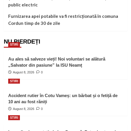
public electric
Furnizarea apei potabile va fi restricționată în comuna
Cordun timp de 30 de zile
NU PIERDEȚI
STIRI
Au ales să salveze vieți! Noi voluntari se alătură
„Salvator din pasiune” la ISU Neamț
August 8, 2026
0
STIRI
Accident rutier în Cotu Vameș: un bărbat și o fetiță de
10 ani au fost răniți
August 8, 2026
0
STIRI