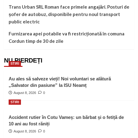
Trans Urban SRL Roman face primele angajări. Posturi de
șofer de autobuz, disponibile pentru noul transport
public electric
Furnizarea apei potabile va fi restricționată în comuna
Cordun timp de 30 de zile
NU PIERDEȚI
STIRI
Au ales să salveze vieți! Noi voluntari se alătură
„Salvator din pasiune” la ISU Neamț
August 8, 2026
0
STIRI
Accident rutier în Cotu Vameș: un bărbat și o fetiță de
10 ani au fost răniți
August 8, 2026
0