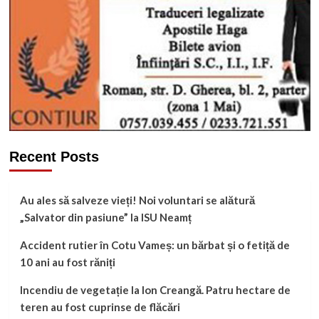
Recent Posts
Au ales să salveze vieți! Noi voluntari se alătură
„Salvator din pasiune” la ISU Neamț
Accident rutier în Cotu Vameș: un bărbat și o fetiță de
10 ani au fost răniți
Incendiu de vegetație la Ion Creangă. Patru hectare de
teren au fost cuprinse de flăcări