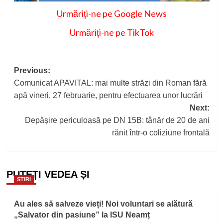
Urmăriți-ne pe Google News
Urmăriți-ne pe TikTok
Post
Previous:
Comunicat APAVITAL: mai multe străzi din Roman fără
navigation
apă vineri, 27 februarie, pentru efectuarea unor lucrări
Next:
Depășire periculoasă pe DN 15B: tânăr de 20 de ani
rănit într-o coliziune frontală
PUTEȚI VEDEA ȘI
STIRI
Au ales să salveze vieți! Noi voluntari se alătură
„Salvator din pasiune” la ISU Neamț