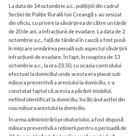
La data de 14 octombrie a.c., polițiștii din cadrul
Secției de Poliție Rurală Ion Creangă s-au sesizat
din oficiu, cu privire la săvârșirea de către un tânăr
de 20 de ani, a infracțiunii de evadare. La data de 2
octombrie a.c., față de tânărul în cauză a fost pusă
în mișcare urmărirea penală sub aspectul săvârșirii
infracțiunii de evadare. În fapt, în noaptea de 13
octombrie a.c., la ora 23.50, cu ocazia controlului
efectuat la domiciliul unde acesta era plasat sub
măsura preventivă a arestului la domiciliu, s-a
constatat faptul că acesta a părăsit imobilul,
nefiind identificat la domiciliu, încălcând astfel din
nou măsura arestului la domiciliu.
În urma administrării probatoriului, a fost dispusă
măsura preventivă a reținerii pentru o perioadă de