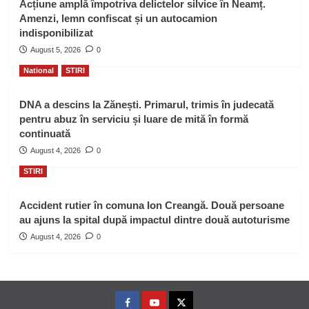
Acțiune amplă împotriva delictelor silvice în Neamț.
Amenzi, lemn confiscat și un autocamion
indisponibilizat
August 5, 2026
0
National
STIRI
DNA a descins la Zănești. Primarul, trimis în judecată
pentru abuz în serviciu și luare de mită în formă
continuată
August 4, 2026
0
STIRI
Accident rutier în comuna Ion Creangă. Două persoane
au ajuns la spital după impactul dintre două autoturisme
August 4, 2026
0