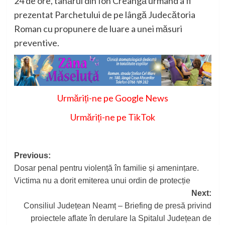
24 de ore, tânărul din Ion Creangă urmând a fi
prezentat Parchetului de pe lângă Judecătoria
Roman cu propunere de luare a unei măsuri
preventive.
Urmăriți-ne pe Google News
Urmăriți-ne pe TikTok
Post
Previous:
Dosar penal pentru violență în familie și amenințare.
navigation
Victima nu a dorit emiterea unui ordin de protecție
Next:
Consiliul Județean Neamț – Briefing de presă privind
proiectele aflate în derulare la Spitalul Județean de