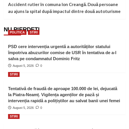
Accident rutier în comuna Ion Creangă. Două persoane
au ajuns la spital după impactul dintre două autoturisme
NU PIERDEȚI
POLITICA
STIRI
PSD cere intervenția urgentă a autorităților statului
împotriva abuzurilor comise de USR în tentativa de a-l
salva pe condamnatul Dominic Fritz
August 5, 2026
0
STIRI
Tentativă de fraudă de aproape 100.000 de lei, dejucată
la Piatra-Neamț. Vigilența agenților de pază și
intervenția rapidă a polițiștilor au salvat banii unei femei
August 5, 2026
0
STIRI