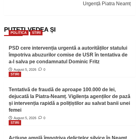
Urgență Piatra Neamț
PUTEȚI VEDEA ȘI
POLITICA
STIRI
PSD cere intervenția urgentă a autorităților statului
împotriva abuzurilor comise de USR în tentativa de
a-l salva pe condamnatul Dominic Fritz
August 5, 2026
0
STIRI
Tentativă de fraudă de aproape 100.000 de lei,
dejucată la Piatra-Neamț. Vigilența agenților de pază
și intervenția rapidă a polițiștilor au salvat banii unei
femei
August 5, 2026
0
STIRI
Acțiune amplă împotriva delictelor silvice în Neamț.