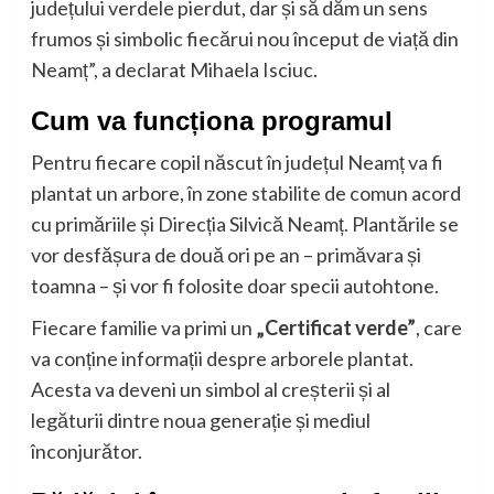
județului verdele pierdut, dar și să dăm un sens
frumos și simbolic fiecărui nou început de viață din
Neamț”, a declarat Mihaela Isciuc.
Cum va funcționa programul
Pentru fiecare copil născut în județul Neamț va fi
plantat un arbore, în zone stabilite de comun acord
cu primăriile și Direcția Silvică Neamț. Plantările se
vor desfășura de două ori pe an – primăvara și
toamna – și vor fi folosite doar specii autohtone.
Fiecare familie va primi un
„Certificat verde”
, care
va conține informații despre arborele plantat.
Acesta va deveni un simbol al creșterii și al
legăturii dintre noua generație și mediul
înconjurător.