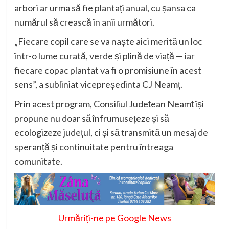
arbori ar urma să fie plantați anual, cu șansa ca
numărul să crească în anii următori.
„Fiecare copil care se va naște aici merită un loc
într-o lume curată, verde și plină de viață — iar
fiecare copac plantat va fi o promisiune în acest
sens”, a subliniat vicepreședinta CJ Neamț.
Prin acest program, Consiliul Județean Neamț își
propune nu doar să înfrumusețeze și să
ecologizeze județul, ci și să transmită un mesaj de
speranță și continuitate pentru întreaga
comunitate.
Urmăriți-ne pe Google News