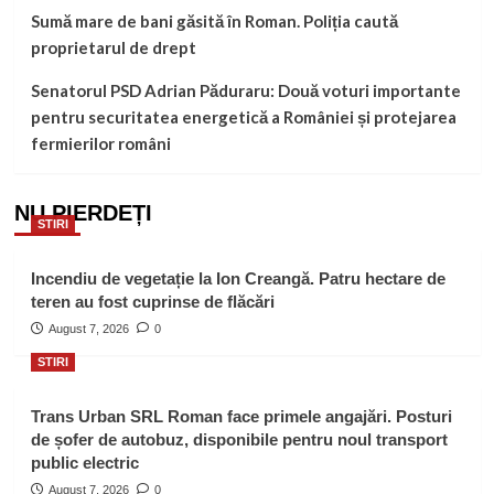
Sumă mare de bani găsită în Roman. Poliția caută
proprietarul de drept
Senatorul PSD Adrian Păduraru: Două voturi importante
pentru securitatea energetică a României și protejarea
fermierilor români
NU PIERDEȚI
STIRI
Incendiu de vegetație la Ion Creangă. Patru hectare de
teren au fost cuprinse de flăcări
August 7, 2026
0
STIRI
Trans Urban SRL Roman face primele angajări. Posturi
de șofer de autobuz, disponibile pentru noul transport
public electric
August 7, 2026
0