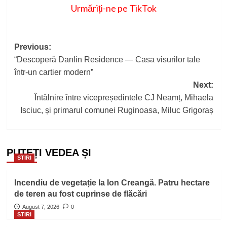
Urmăriți-ne pe TikTok
Post
Previous:
“Descoperă Danlin Residence — Casa visurilor tale
navigation
într-un cartier modern”
Next:
Întâlnire între vicepreședintele CJ Neamț, Mihaela
Isciuc, și primarul comunei Ruginoasa, Miluc Grigoraș
PUTEȚI VEDEA ȘI
STIRI
Incendiu de vegetație la Ion Creangă. Patru hectare
de teren au fost cuprinse de flăcări
August 7, 2026
0
STIRI