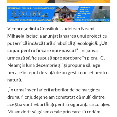
Vicepreședinta Consiliului Județean Neamț,
Mihaela Isciuc
, a anunțat lansarea unui proiect cu
puternică încărcătură simbolică și ecologică:
„Un
copac pentru fiecare nou-născut”
. Inițiativa
urmează să fie supusă spre aprobare în plenul CJ
Neamț în luna decembrie și își propune să lege
fiecare început de viață de un gest concret pentru
natură.
„În urma inventarierii arborilor de pe marginea
drumurilor județene am constatat că mulți dintre
aceștia vor trebui tăiați pentru siguranța circulației.
Mi-am dorit să găsim o cale prin care să redăm