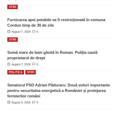
STIRI
Furnizarea apei potabile va fi restricționată în comuna
Cordun timp de 30 de zile
August 7, 2026
0
STIRI
Sumă mare de bani găsită în Roman. Poliția caută
proprietarul de drept
August 7, 2026
0
POLITICA
STIRI
Senatorul PSD Adrian Păduraru: Două voturi importante
pentru securitatea energetică a României și protejarea
fermierilor români
August 6, 2026
0