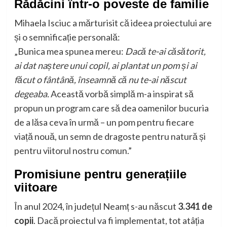
Rădăcini într-o poveste de familie
Mihaela Isciuc a mărturisit că ideea proiectului are
și o semnificație personală:
„Bunica mea spunea mereu:
Dacă te-ai căsătorit,
ai dat naștere unui copil, ai plantat un pom și ai
făcut o fântână, înseamnă că nu te-ai născut
degeaba.
Această vorbă simplă m-a inspirat să
propun un program care să dea oamenilor bucuria
de a lăsa ceva în urmă – un pom pentru fiecare
viață nouă, un semn de dragoste pentru natură și
pentru viitorul nostru comun.”
Promisiune pentru generațiile
viitoare
În anul 2024, în județul Neamț s-au născut
3.341 de
copii
. Dacă proiectul va fi implementat, tot atâția