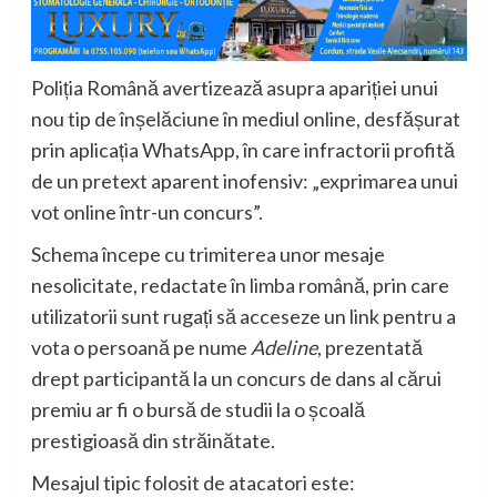
Poliția Română avertizează asupra apariției unui
nou tip de înșelăciune în mediul online, desfășurat
prin aplicația WhatsApp, în care infractorii profită
de un pretext aparent inofensiv: „exprimarea unui
vot online într-un concurs”.
Schema începe cu trimiterea unor mesaje
nesolicitate, redactate în limba română, prin care
utilizatorii sunt rugați să acceseze un link pentru a
vota o persoană pe nume
Adeline
, prezentată
drept participantă la un concurs de dans al cărui
premiu ar fi o bursă de studii la o școală
prestigioasă din străinătate.
Mesajul tipic folosit de atacatori este: