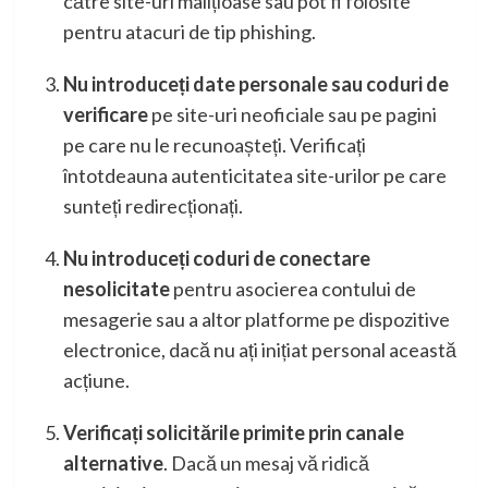
către site-uri malițioase sau pot fi folosite
pentru atacuri de tip phishing.
Nu introduceți date personale sau coduri de
verificare
pe site-uri neoficiale sau pe pagini
pe care nu le recunoașteți. Verificați
întotdeauna autenticitatea site-urilor pe care
sunteți redirecționați.
Nu introduceți coduri de conectare
nesolicitate
pentru asocierea contului de
mesagerie sau a altor platforme pe dispozitive
electronice, dacă nu ați inițiat personal această
acțiune.
Verificați solicitările primite prin canale
alternative
. Dacă un mesaj vă ridică