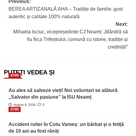
Post
Previous:
BEREA ARTIZANALĂ AHA – Tradiție de familie, gust
navigation
autentic și calitate 100% naturală
Next:
Mihaela Isciuc, vicepreședinte CJ Neamț: „Mândră să
fiu fiica Trifeștiului, comună cu istorie, tradiție și
credință!”
PUTEȚI VEDEA ȘI
STIRI
Au ales să salveze vieți! Noi voluntari se alătură
„Salvator din pasiune” la ISU Neamț
August 8, 2026
0
STIRI
Accident rutier în Cotu Vameș: un bărbat și o fetiță
de 10 ani au fost răniți