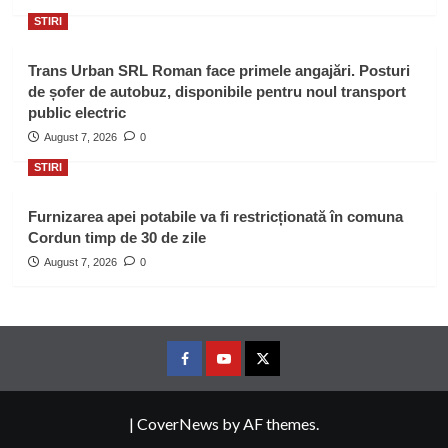
STIRI
Trans Urban SRL Roman face primele angajări. Posturi
de șofer de autobuz, disponibile pentru noul transport
public electric
August 7, 2026
0
STIRI
Furnizarea apei potabile va fi restricționată în comuna
Cordun timp de 30 de zile
August 7, 2026
0
Facebook
Youtube
Twitter
|
CoverNews
by AF themes.