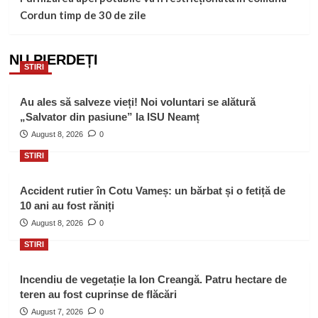
Cordun timp de 30 de zile
NU PIERDEȚI
STIRI
Au ales să salveze vieți! Noi voluntari se alătură
„Salvator din pasiune” la ISU Neamț
August 8, 2026
0
STIRI
Accident rutier în Cotu Vameș: un bărbat și o fetiță de
10 ani au fost răniți
August 8, 2026
0
STIRI
Incendiu de vegetație la Ion Creangă. Patru hectare de
teren au fost cuprinse de flăcări
August 7, 2026
0