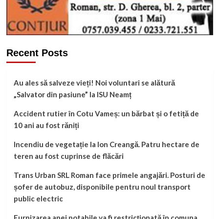
Recent Posts
Au ales să salveze vieți! Noi voluntari se alătură
„Salvator din pasiune” la ISU Neamț
Accident rutier în Cotu Vameș: un bărbat și o fetiță de
10 ani au fost răniți
Incendiu de vegetație la Ion Creangă. Patru hectare de
teren au fost cuprinse de flăcări
Trans Urban SRL Roman face primele angajări. Posturi de
șofer de autobuz, disponibile pentru noul transport
public electric
Furnizarea apei potabile va fi restricționată în comuna