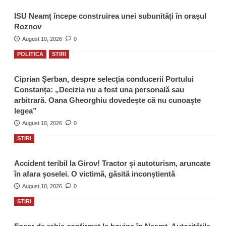
ISU Neamț începe construirea unei subunități în orașul
Roznov
August 10, 2026
0
POLITICA
STIRI
Ciprian Șerban, despre selecția conducerii Portului
Constanța: „Decizia nu a fost una personală sau
arbitrară. Oana Gheorghiu dovedește că nu cunoaște
legea”
August 10, 2026
0
STIRI
Accident teribil la Girov! Tractor și autoturism, aruncate
în afara șoselei. O victimă, găsită inconștientă
August 10, 2026
0
STIRI