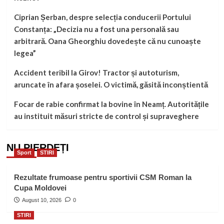
Ciprian Șerban, despre selecția conducerii Portului
Constanța: „Decizia nu a fost una personală sau
arbitrară. Oana Gheorghiu dovedește că nu cunoaște
legea”
Accident teribil la Girov! Tractor și autoturism,
aruncate în afara șoselei. O victimă, găsită inconștientă
Focar de rabie confirmat la bovine în Neamț. Autoritățile
au instituit măsuri stricte de control și supraveghere
NU PIERDEȚI
Sport
STIRI
Rezultate frumoase pentru sportivii CSM Roman la
Cupa Moldovei
August 10, 2026
0
STIRI