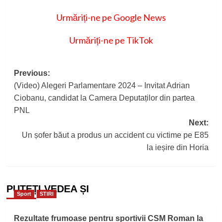
Urmăriți-ne pe Google News
Urmăriți-ne pe TikTok
Post
Previous:
(Video) Alegeri Parlamentare 2024 – Invitat Adrian
navigation
Ciobanu, candidat la Camera Deputaților din partea
PNL
Next:
Un șofer băut a produs un accident cu victime pe E85
la ieșire din Horia
PUTEȚI VEDEA ȘI
Sport
STIRI
Rezultate frumoase pentru sportivii CSM Roman la