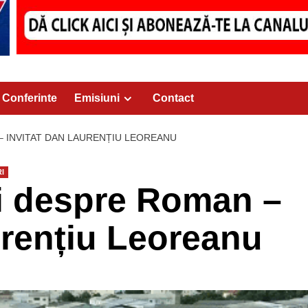
Conferinte
Emisiuni
Contact
 – INVITAT DAN LAURENȚIU LEOREANU
RI
ii despre Roman –
urențiu Leoreanu