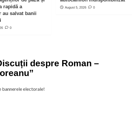
a rapidă a
August 5, 2026
0
or au salvat banii
i
026
0
Discuții despre Roman –
eoreanu
”
e bannerele electorale!