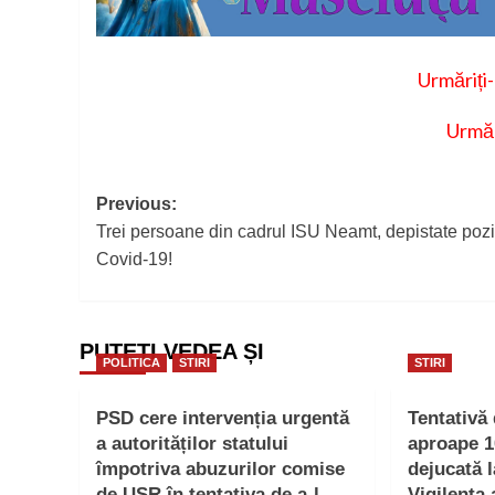
Urmăriți
Urmăr
Post
Previous:
Trei persoane din cadrul ISU Neamt, depistate pozi
navigation
Covid-19!
PUTEȚI VEDEA ȘI
POLITICA
STIRI
STIRI
PSD cere intervenția urgentă
Tentativă
a autorităților statului
aproape 1
împotriva abuzurilor comise
dejucată 
de USR în tentativa de a-l
Vigilența 