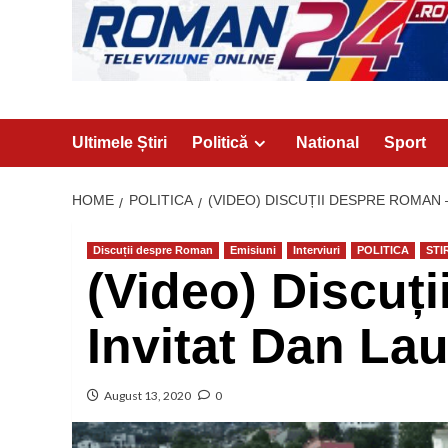
Ultimele Știri
Politică
National
Sport
HOME
POLITICA
(VIDEO) DISCUȚII DESPRE ROMAN
Discuții despre Roman
Emisiuni
Interviuri
POLITICA
STI
(Video) Discuț
Invitat Dan La
August 13, 2020
0