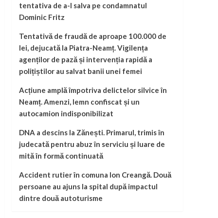
tentativa de a-l salva pe condamnatul
Dominic Fritz
Tentativă de fraudă de aproape 100.000 de
lei, dejucată la Piatra-Neamț. Vigilența
agenților de pază și intervenția rapidă a
polițiștilor au salvat banii unei femei
Acțiune amplă împotriva delictelor silvice în
Neamț. Amenzi, lemn confiscat și un
autocamion indisponibilizat
DNA a descins la Zănești. Primarul, trimis în
judecată pentru abuz în serviciu și luare de
mită în formă continuată
Accident rutier în comuna Ion Creangă. Două
persoane au ajuns la spital după impactul
dintre două autoturisme