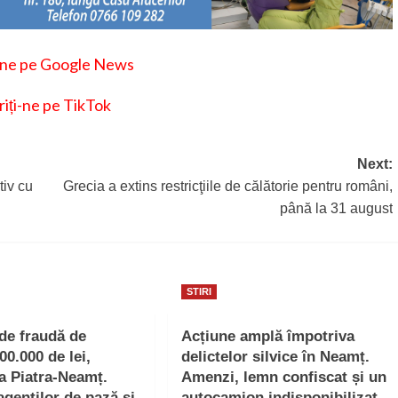
-ne pe Google News
iți-ne pe TikTok
Next:
tiv cu
Grecia a extins restricţiile de călătorie pentru români,
până la 31 august
STIRI
 de fraudă de
Acțiune amplă împotriva
00.000 de lei,
delictelor silvice în Neamț.
la Piatra-Neamț.
Amenzi, lemn confiscat și un
agenților de pază și
autocamion indisponibilizat