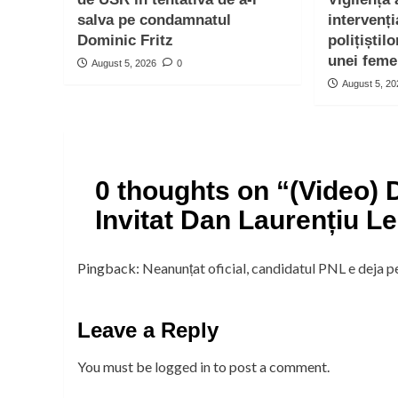
salva pe condamnatul
intervenți
Dominic Fritz
polițiștil
unei feme
August 5, 2026
0
August 5, 2
0 thoughts on “
(Video) 
Invitat Dan Laurențiu L
Pingback:
Neanunțat oficial, candidatul PNL e deja p
Leave a Reply
You must be
logged in
to post a comment.