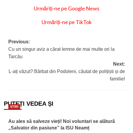
Urmăriți-ne pe Google News
Urmăriți-ne pe TikTok
Post
Previous:
Cu un singur aviz a cărat lemne de mai multe ori la
navigation
Tarcău
Next:
L-ați văzut? Bărbat din Podoleni, căutat de polițiști și de
familie!
PUTEȚI VEDEA ȘI
STIRI
Au ales să salveze vieți! Noi voluntari se alătură
„Salvator din pasiune” la ISU Neamț