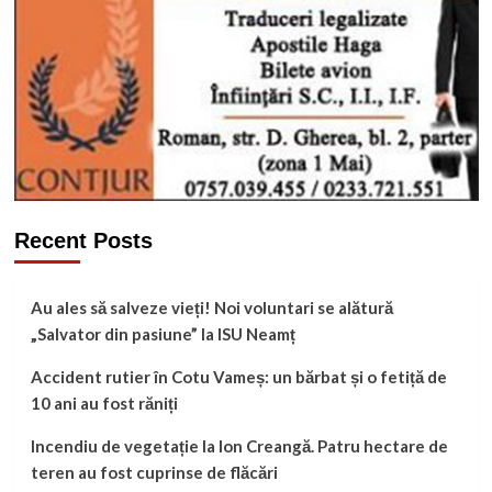
Recent Posts
Au ales să salveze vieți! Noi voluntari se alătură
„Salvator din pasiune” la ISU Neamț
Accident rutier în Cotu Vameș: un bărbat și o fetiță de
10 ani au fost răniți
Incendiu de vegetație la Ion Creangă. Patru hectare de
teren au fost cuprinse de flăcări