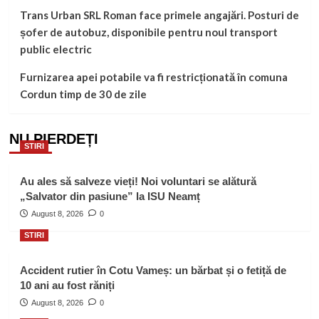
Trans Urban SRL Roman face primele angajări. Posturi de
șofer de autobuz, disponibile pentru noul transport
public electric
Furnizarea apei potabile va fi restricționată în comuna
Cordun timp de 30 de zile
NU PIERDEȚI
STIRI
Au ales să salveze vieți! Noi voluntari se alătură
„Salvator din pasiune” la ISU Neamț
August 8, 2026
0
STIRI
Accident rutier în Cotu Vameș: un bărbat și o fetiță de
10 ani au fost răniți
August 8, 2026
0