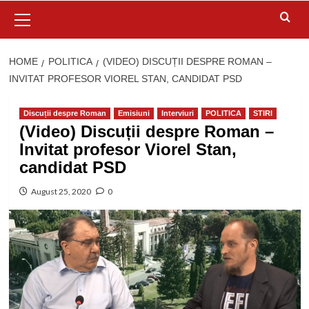
Primary
Menu
HOME
POLITICA
(VIDEO) DISCUȚII DESPRE ROMAN –
INVITAT PROFESOR VIOREL STAN, CANDIDAT PSD
Discuții despre Roman
Emisiuni
Interviuri
POLITICA
STIRI
(Video) Discuții despre Roman –
Invitat profesor Viorel Stan,
candidat PSD
August 25, 2020
0