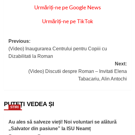
Urmăriți-ne pe Google News
Urmăriți-ne pe TikTok
Post
Previous:
(Video) Inaugurarea Centrului pentru Copiii cu
navigation
Dizabilitati la Roman
Next:
(Video) Discutii despre Roman – Invitati Elena
Tabacariu, Alin Antochi
PUTEȚI VEDEA ȘI
STIRI
Au ales să salveze vieți! Noi voluntari se alătură
„Salvator din pasiune” la ISU Neamț