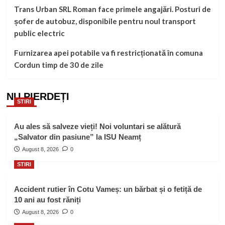
Trans Urban SRL Roman face primele angajări. Posturi de
șofer de autobuz, disponibile pentru noul transport
public electric
Furnizarea apei potabile va fi restricționată în comuna
Cordun timp de 30 de zile
NU PIERDEȚI
STIRI
Au ales să salveze vieți! Noi voluntari se alătură
„Salvator din pasiune” la ISU Neamț
August 8, 2026
0
STIRI
Accident rutier în Cotu Vameș: un bărbat și o fetiță de
10 ani au fost răniți
August 8, 2026
0