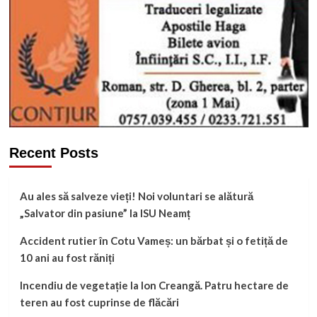
Recent Posts
Au ales să salveze vieți! Noi voluntari se alătură
„Salvator din pasiune” la ISU Neamț
Accident rutier în Cotu Vameș: un bărbat și o fetiță de
10 ani au fost răniți
Incendiu de vegetație la Ion Creangă. Patru hectare de
teren au fost cuprinse de flăcări