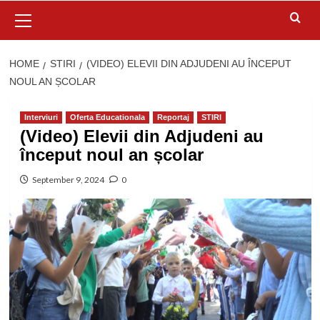
Primary
Menu
HOME
STIRI
(VIDEO) ELEVII DIN ADJUDENI AU ÎNCEPUT
NOUL AN ȘCOLAR
Interviuri
Oferta Educationala
Reportaj
STIRI
(Video) Elevii din Adjudeni au
început noul an școlar
September 9, 2024
0