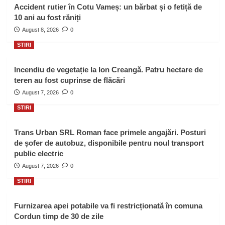
Accident rutier în Cotu Vameș: un bărbat și o fetiță de
10 ani au fost răniți
August 8, 2026
0
STIRI
Incendiu de vegetație la Ion Creangă. Patru hectare de
teren au fost cuprinse de flăcări
August 7, 2026
0
STIRI
Trans Urban SRL Roman face primele angajări. Posturi
de șofer de autobuz, disponibile pentru noul transport
public electric
August 7, 2026
0
STIRI
Furnizarea apei potabile va fi restricționată în comuna
Cordun timp de 30 de zile