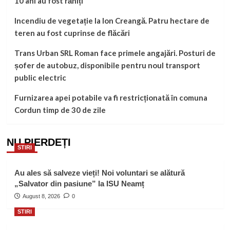
10 ani au fost răniți
Incendiu de vegetație la Ion Creangă. Patru hectare de
teren au fost cuprinse de flăcări
Trans Urban SRL Roman face primele angajări. Posturi de
șofer de autobuz, disponibile pentru noul transport
public electric
Furnizarea apei potabile va fi restricționată în comuna
Cordun timp de 30 de zile
NU PIERDEȚI
STIRI
Au ales să salveze vieți! Noi voluntari se alătură
„Salvator din pasiune” la ISU Neamț
August 8, 2026
0
STIRI