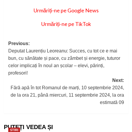
Urmăriți-ne pe Google News
Urmăriți-ne pe TikTok
Post
Previous:
Deputat Laurențiu Leoreanu: Succes, cu tot ce e mai
navigation
bun, cu sănătate și pace, cu zâmbet și energie, tuturor
celor implicați în noul an școlar – elevi, părinți,
profesori!
Next:
Fără apă în tot Romanul de marți, 10 septembrie 2024,
de la ora 21, până miercuri, 11 septembrie 2024, la ora
estimată 09
PUTEȚI VEDEA ȘI
STIRI