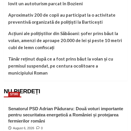
lovit un autoturism parcat în Bozieni
Aproximativ 200 de copii au participat la o activitate
preventivă organizată de polițiști la Barticești
Acțiuni ale polițiștilor din Săbăoani: șofer prins băut la
volan, amenzi de aproape 20.000 de lei și peste 10 metri
cubi de lemn confiscați
Tânăr reținut după ce a fost prins băut la volan și cu
permisul suspendat, pe centura ocolitoare a
municipiului Roman
NU PIERDEȚI
STIRI
Senatorul PSD Adrian Păduraru: Două voturi importante
pentru securitatea energetică a României și protejarea
fermierilor români
August 6, 2026
0