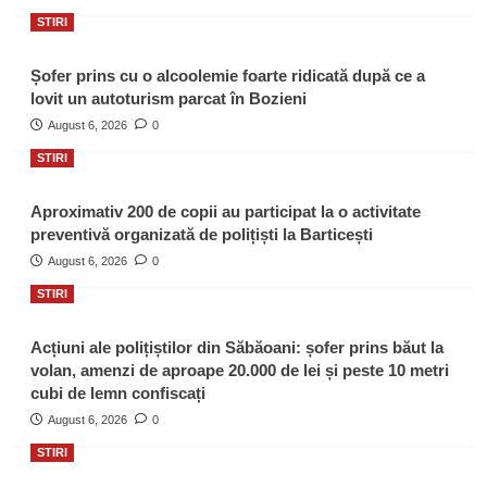
STIRI
Șofer prins cu o alcoolemie foarte ridicată după ce a
lovit un autoturism parcat în Bozieni
August 6, 2026
0
STIRI
Aproximativ 200 de copii au participat la o activitate
preventivă organizată de polițiști la Barticești
August 6, 2026
0
STIRI
Acțiuni ale polițiștilor din Săbăoani: șofer prins băut la
volan, amenzi de aproape 20.000 de lei și peste 10 metri
cubi de lemn confiscați
August 6, 2026
0
STIRI