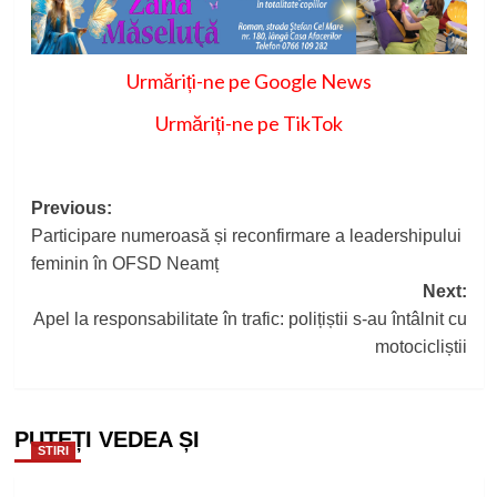
Urmăriți-ne pe Google News
Urmăriți-ne pe TikTok
Post
Previous:
Participare numeroasă și reconfirmare a leadershipului
navigation
feminin în OFSD Neamț
Next:
Apel la responsabilitate în trafic: polițiștii s-au întâlnit cu
motocicliștii
PUTEȚI VEDEA ȘI
STIRI