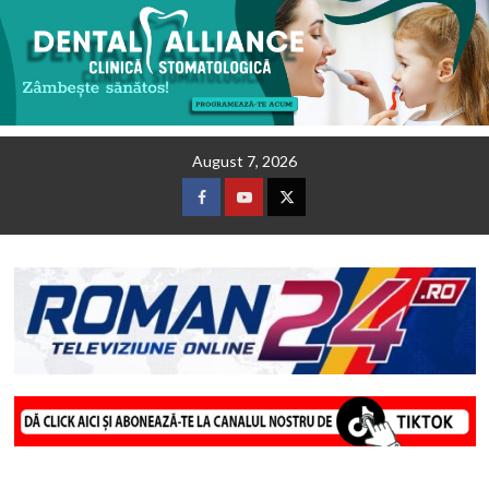
Skip
August 7, 2026
to
content
Facebook
Youtube
Twitter