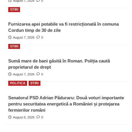
August 7, 2026
0
STIRI
Furnizarea apei potabile va fi restricționată în comuna
Cordun timp de 30 de zile
August 7, 2026
0
STIRI
Sumă mare de bani găsită în Roman. Poliția caută
proprietarul de drept
August 7, 2026
0
POLITICA
STIRI
Senatorul PSD Adrian Păduraru: Două voturi importante
pentru securitatea energetică a României și protejarea
fermierilor români
August 6, 2026
0