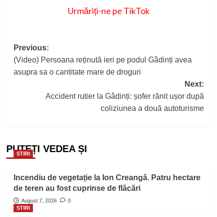
Urmăriți-ne pe TikTok
Post
Previous:
(Video) Persoana reținută ieri pe podul Gâdinți avea
navigation
asupra sa o cantitate mare de droguri
Next:
Accident rutier la Gâdinți: șofer rănit ușor după
coliziunea a două autoturisme
PUTEȚI VEDEA ȘI
STIRI
Incendiu de vegetație la Ion Creangă. Patru hectare
de teren au fost cuprinse de flăcări
August 7, 2026
0
STIRI