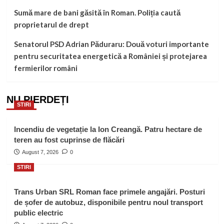
Sumă mare de bani găsită în Roman. Poliția caută
proprietarul de drept
Senatorul PSD Adrian Păduraru: Două voturi importante
pentru securitatea energetică a României și protejarea
fermierilor români
NU PIERDEȚI
STIRI
Incendiu de vegetație la Ion Creangă. Patru hectare de
teren au fost cuprinse de flăcări
August 7, 2026
0
STIRI
Trans Urban SRL Roman face primele angajări. Posturi
de șofer de autobuz, disponibile pentru noul transport
public electric