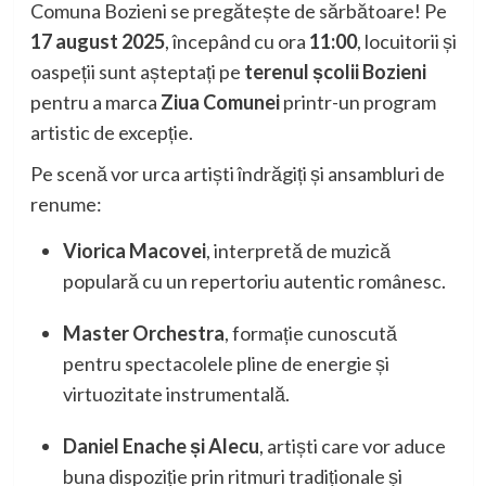
Comuna Bozieni se pregătește de sărbătoare! Pe
17 august 2025
, începând cu ora
11:00
, locuitorii și
oaspeții sunt așteptați pe
terenul școlii Bozieni
pentru a marca
Ziua Comunei
printr-un program
artistic de excepție.
Pe scenă vor urca artiști îndrăgiți și ansambluri de
renume:
Viorica Macovei
, interpretă de muzică
populară cu un repertoriu autentic românesc.
Master Orchestra
, formație cunoscută
pentru spectacolele pline de energie și
virtuozitate instrumentală.
Daniel Enache și Alecu
, artiști care vor aduce
buna dispoziție prin ritmuri tradiționale și