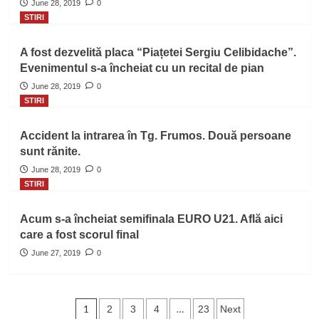
June 28, 2019
0
STIRI
A fost dezvelită placa “Piațetei Sergiu Celibidache”.
Evenimentul s-a încheiat cu un recital de pian
June 28, 2019
0
STIRI
Accident la intrarea în Tg. Frumos. Două persoane
sunt rănite.
June 28, 2019
0
STIRI
Acum s-a încheiat semifinala EURO U21. Află aici
care a fost scorul final
June 27, 2019
0
Posts
1
…
2
3
4
23
Next