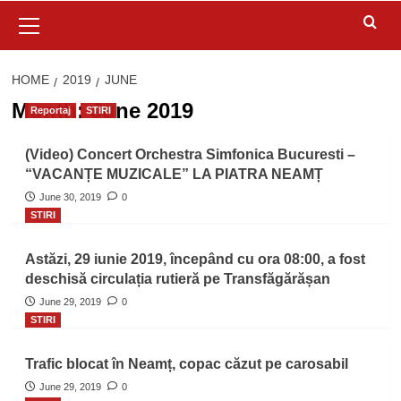
Primary
Menu
HOME
2019
JUNE
Month:
June 2019
Reportaj
STIRI
(Video) Concert Orchestra Simfonica Bucuresti –
“VACANȚE MUZICALE” LA PIATRA NEAMȚ
June 30, 2019
0
STIRI
Astăzi, 29 iunie 2019, începând cu ora 08:00, a fost
deschisă circulația rutieră pe Transfăgărășan
June 29, 2019
0
STIRI
Trafic blocat în Neamț, copac căzut pe carosabil
June 29, 2019
0