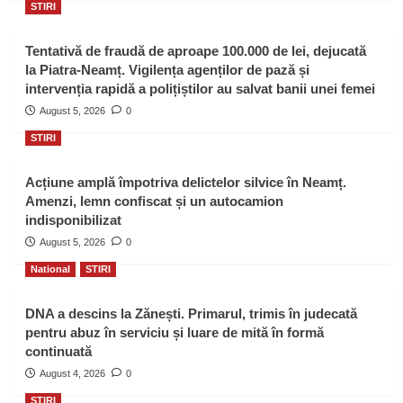
STIRI
Tentativă de fraudă de aproape 100.000 de lei, dejucată
la Piatra-Neamț. Vigilența agenților de pază și
intervenția rapidă a polițiștilor au salvat banii unei femei
August 5, 2026
0
STIRI
Acțiune amplă împotriva delictelor silvice în Neamț.
Amenzi, lemn confiscat și un autocamion
indisponibilizat
August 5, 2026
0
National
STIRI
DNA a descins la Zănești. Primarul, trimis în judecată
pentru abuz în serviciu și luare de mită în formă
continuată
August 4, 2026
0
STIRI