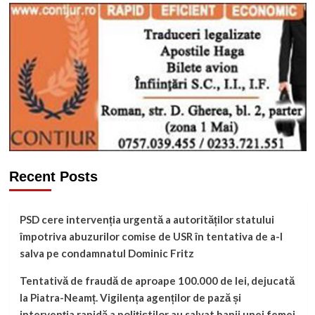
Recent Posts
PSD cere intervenția urgentă a autorităților statului
împotriva abuzurilor comise de USR în tentativa de a-l
salva pe condamnatul Dominic Fritz
Tentativă de fraudă de aproape 100.000 de lei, dejucată
la Piatra-Neamț. Vigilența agenților de pază și
intervenția rapidă a polițiștilor au salvat banii unei femei