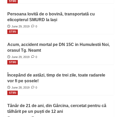
STIRI
Persoana lovită de o bovină, transportată cu
elicopterul SMURD la Iași
June 29, 2019
0
STIRI
Acum, accident mortal pe DN 15C in Humulestii Noi,
orasul Tg. Neamt
June 29, 2019
0
STIRI
Începând de astăzi, timp de trei zile, toate radarele
vor fi pe șosele!
June 28, 2019
0
STIRI
Tânăr de 21 de ani, din Gârcina, cercetat pentru că
tâlhărit pe un puști de 12 ani