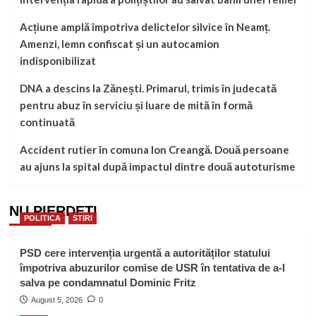
Acțiune amplă împotriva delictelor silvice în Neamț.
Amenzi, lemn confiscat și un autocamion
indisponibilizat
DNA a descins la Zănești. Primarul, trimis în judecată
pentru abuz în serviciu și luare de mită în formă
continuată
Accident rutier în comuna Ion Creangă. Două persoane
au ajuns la spital după impactul dintre două autoturisme
NU PIERDEȚI
POLITICA
STIRI
PSD cere intervenția urgentă a autorităților statului
împotriva abuzurilor comise de USR în tentativa de a-l
salva pe condamnatul Dominic Fritz
August 5, 2026
0