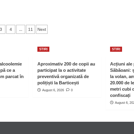
început!
oare”
s
…
3
4
11
Next
ation
STIRI
STIRI
 alcoolemie
Aproximativ 200 de copii au
Acțiuni ale 
upă ce a
participat la o activitate
Săbăoani: ș
sm parcat în
preventivă organizată de
la volan, a
polițiști la Barticești
20.000 de le
metri cubi 
August 6, 2026
0
confiscați
August 6, 20