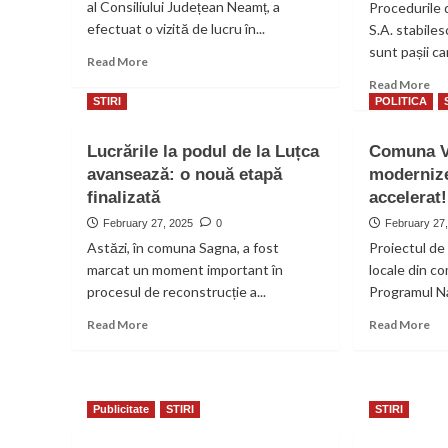
al Consiliului Județean Neamț, a
Procedurile
efectuat o vizită de lucru în...
S.A. stabile
sunt pașii ca
Read
Read More
more
Re
Read More
about
mo
STIRI
POLITICA
Mihaela
ab
Isciuc,
Pla
Lucrările la podul de la Luțca
Comuna V
vicepreședinte
tut
avansează: o nouă etapă
CJ
modernize
ser
Neamț,
finalizată
accelerat!
AP
în
S.A
February 27, 2025
0
February 27
vizită
se
Astăzi, în comuna Sagna, a fost
Proiectul de 
de
rea
lucru
marcat un moment important în
locale din co
do
în
procesul de reconstrucție a...
Programul Naț
pri
comuna
cas
Read
Re
Read More
Tămășeni
Read More
băn
more
mo
staț
about
ab
de
Lucrările
Co
pla
la
Văl
sa
Publicitate
STIRI
STIRI
podul
se
pri
de
mo
int