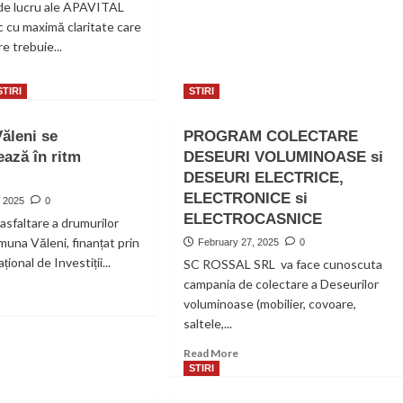
 de lucru ale APAVITAL
sc cu maximă claritate care
re trebuie...
ad
re
STIRI
STIRI
out
ta
ăleni se
PROGRAM COLECTARE
uror
ază în ritm
DESEURI VOLUMINOASE si
viciilor
AVITAL
DESEURI ELECTRICE,
.
ELECTRONICE si
, 2025
0
ELECTROCASNICE
asfaltare a drumurilor
lizează
muna Văleni, finanțat prin
February 27, 2025
0
ar
ional de Investiții...
n
SC ROSSAL SRL va face cunoscuta
ierii,
campania de colectare a Deseurilor
ad
ci,
voluminoase (mobilier, covoare,
re
ii
saltele,...
out
muna
tă
Read
Read More
eni
u
more
STIRI
n
about
dernizează
ermediul
PROGRAM