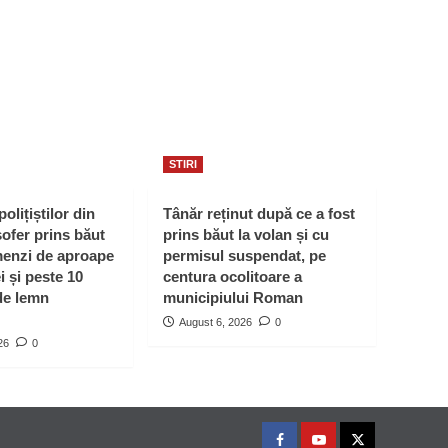
STIRI
polițiștilor din
Tânăr reținut după ce a fost
ofer prins băut
prins băut la volan și cu
menzi de aproape
permisul suspendat, pe
i și peste 10
centura ocolitoare a
de lemn
municipiului Roman
August 6, 2026
0
26
0