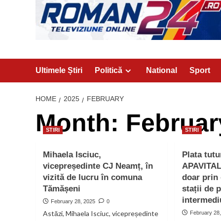
Ultimele Știri
Politică
National
Sport
HOME
2025
FEBRUARY
Month:
Februar
STIRI
STIRI
Mihaela Isciuc,
Plata tutu
vicepreședinte CJ Neamț, în
APAVITAL 
vizită de lucru în comuna
doar prin 
Tămășeni
stații de 
intermedi
February 28, 2025
0
Astăzi, Mihaela Isciuc, vicepreședinte
February 28