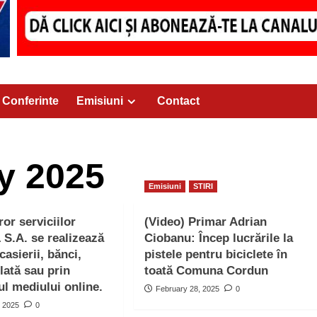
Conferinte
Emisiuni
Contact
y 2025
Emisiuni
STIRI
ror serviciilor
(Video) Primar Adrian
S.A. se realizează
Ciobanu: Încep lucrările la
casierii, bănci,
pistele pentru biciclete în
plată sau prin
toată Comuna Cordun
ul mediului online.
February 28, 2025
0
, 2025
0