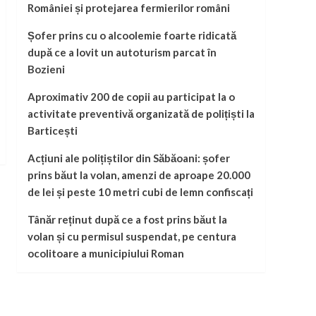
României și protejarea fermierilor români
Șofer prins cu o alcoolemie foarte ridicată
după ce a lovit un autoturism parcat în
Bozieni
Aproximativ 200 de copii au participat la o
activitate preventivă organizată de polițiști la
Barticești
Acțiuni ale polițiștilor din Săbăoani: șofer
prins băut la volan, amenzi de aproape 20.000
de lei și peste 10 metri cubi de lemn confiscați
Tânăr reținut după ce a fost prins băut la
volan și cu permisul suspendat, pe centura
ocolitoare a municipiului Roman