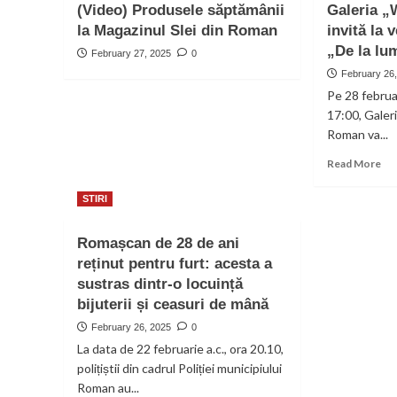
la
în
(Video) Produsele săptămânii
Galeria „
med
Luțca
rit
la Magazinul Slei din Roman
invită la 
onl
avansează:
acc
„De la lu
February 27, 2025
0
o
nouă
February 26
etapă
Pe 28 februa
finalizată
17:00, Galer
Roman va...
Re
Read More
mo
ab
STIRI
Gal
„Wa
Romașcan de 28 de ani
of
reținut pentru furt: acesta a
AR
vă
sustras dintr-o locuință
inv
bijuterii și ceasuri de mână
la
February 26, 2025
0
ver
exp
La data de 22 februarie a.c., ora 20.10,
„D
polițiștii din cadrul Poliției municipiului
la
Roman au...
lum