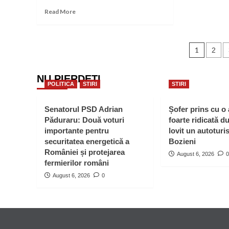
la
Read
Read More
cul
more
about
Romașcan
Post
de
1
2
28
pagin
de
NU PIERDEȚI
ani
POLITICA
STIRI
STIRI
reținut
pentru
furt:
Senatorul PSD Adrian
Șofer prins cu o
acesta
Păduraru: Două voturi
foarte ridicată d
a
importante pentru
lovit un autoturi
sustras
securitatea energetică a
Bozieni
dintr-
României și protejarea
August 6, 2026
0
o
fermierilor români
locuință
bijuterii
August 6, 2026
0
și
ceasuri
de
mână