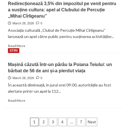
Vești
Redirecționează 3,5% din impozitul pe venit pentru
bune
a susține cultura: apel al Clubului de Percuție
din
„Mihai Cîrligeanu”
grădină:
Gradina
March 28, 2026
0
cu
Asociația culturală „Clubul de Percuție Mihai Cîrligeanu”
legume
lansează un apel către public pentru susținerea activităților...
Nisiporesti
reia
Read
Read More
livrările
more
STIRI
de
about
legume
Redirecționează
Mașină căzută într-un pârâu la Poiana Teiului: un
proaspete
3,5%
și
bărbat de 56 de ani și-a pierdut viața
din
sucuri
impozitul
March 28, 2026
0
naturale
pe
În această dimineață, în jurul orei 09:00, autoritățile au fost
venit
alertate printr-un apel la 112...
pentru
a
Read
Read More
susține
more
cultura:
about
apel
Mașină
Posts
al
căzută
1
…
2
3
4
7
Next
Clubului
într-