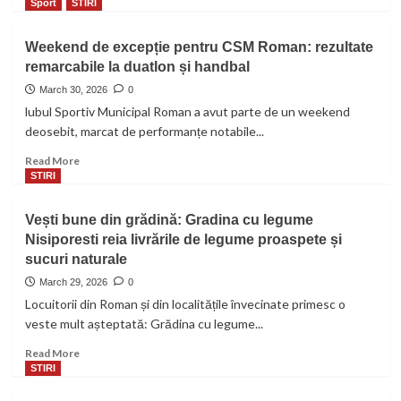
more
Sport
STIRI
acestui
încă
about
mesaj
64
CSM
Weekend de excepție pentru CSM Roman: rezultate
de
Roman
remarcabile la duatlon și handbal
kilometri
revine
intră
acasă
March 30, 2026
0
în
pentru
lubul Sportiv Municipal Roman a avut parte de un weekend
proiectare
un
deosebit, marcat de performanțe notabile...
duel
important
Read
Read More
în
more
STIRI
Play-
about
Off-
Weekend
Vești bune din grădină: Gradina cu legume
ul
de
Nisiporesti reia livrările de legume proaspete și
Diviziei
excepție
A
sucuri naturale
pentru
CSM
March 29, 2026
0
Roman:
Locuitorii din Roman și din localitățile învecinate primesc o
rezultate
veste mult așteptată: Grădina cu legume...
remarcabile
la
Read
Read More
duatlon
more
STIRI
și
about
handbal