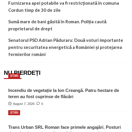
Furnizarea apei potabile va fi restricționată în comuna
Cordun timp de 30 de zile
Sumă mare de bani găsită în Roman. Poliția caută
proprietarul de drept
Senatorul PSD Adrian Păduraru: Două voturi importante
pentru securitatea energetică a României și protejarea
fermierilor români
NU PIERDEȚI
STIRI
Incendiu de vegetație la Ion Creangă. Patru hectare de
teren au fost cuprinse de flăcări
August 7, 2026
0
STIRI
Trans Urban SRL Roman face primele angajări. Posturi