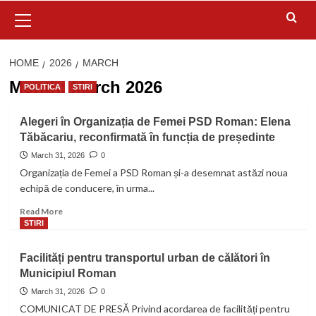
Primary
Menu
HOME
2026
MARCH
Month:
March 2026
POLITICA
STIRI
Alegeri în Organizația de Femei PSD Roman: Elena
Tăbăcariu, reconfirmată în funcția de președinte
March 31, 2026
0
Organizația de Femei a PSD Roman și-a desemnat astăzi noua
echipă de conducere, în urma...
Read
Read More
more
STIRI
about
Alegeri
Facilități pentru transportul urban de călători în
în
Municipiul Roman
Organizația
de
March 31, 2026
0
Femei
COMUNICAT DE PRESĂ Privind acordarea de facilități pentru