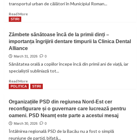
PSD
transportul urban de călători în Municipiul Roman...
Roman:
Elena
Read
Read More
Tăbăcariu,
more
STIRI
reconfirmată
about
în
Facilități
Zâmbete sănătoase încă de la primii dinți –
funcția
pentru
importanța îngrijirii dentare timpurii la Clinica Dental
de
transportul
președinte
Alliance
urban
de
March 31, 2026
0
călători
Sănătatea orală a copiilor începe încă din primii ani de viață, iar
în
specialiștii subliniază tot...
Municipiul
Roman
Read
Read More
more
POLITICA
STIRI
about
Zâmbete
Organizațiile PSD din regiunea Nord-Est cer
sănătoase
reconfigurare și o guvernare care lucrează pentru
încă
oameni. PSD Neamț este parte a acestui mesaj
de
la
March 30, 2026
0
primii
Întâlnirea regională PSD de la Bacău nu a fost o simplă
dinți
reuniune de partid, bifată...
–