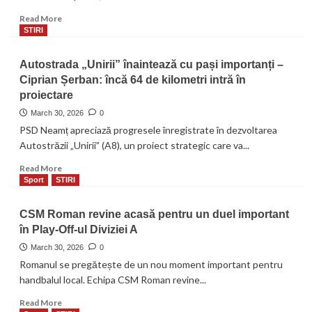
importanța
Read
Read More
îngrijirii
more
STIRI
dentare
about
timpurii
Organizațiile
Autostrada „Unirii” înaintează cu pași importanți –
la
PSD
Clinica
Ciprian Șerban: încă 64 de kilometri intră în
din
Dental
proiectare
regiunea
Alliance
Nord-
March 30, 2026
0
Est
PSD Neamț apreciază progresele înregistrate în dezvoltarea
cer
Autostrăzii „Unirii” (A8), un proiect strategic care va...
reconfigurare
și
Read
Read More
o
more
Sport
STIRI
guvernare
about
care
Autostrada
CSM Roman revine acasă pentru un duel important
lucrează
„Unirii”
pentru
în Play-Off-ul Diviziei A
înaintează
oameni.
cu
March 30, 2026
0
PSD
pași
Romanul se pregătește de un nou moment important pentru
Neamț
importanți
handbalul local. Echipa CSM Roman revine...
este
–
parte
Ciprian
Read
Read More
a
Șerban: