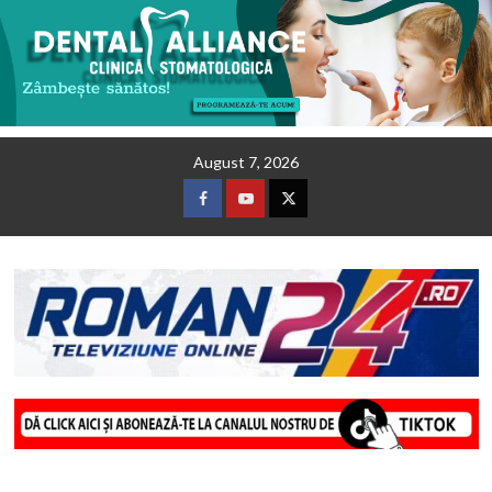
Skip
August 7, 2026
to
content
Facebook
Youtube
Twitter