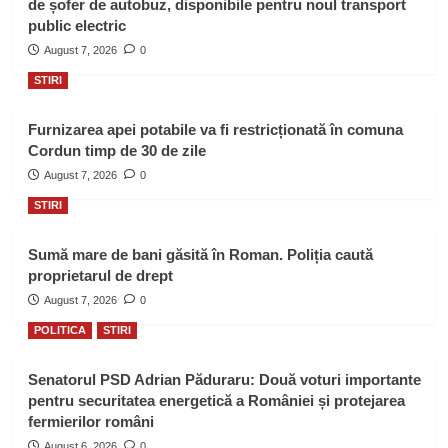
de șofer de autobuz, disponibile pentru noul transport
public electric
August 7, 2026
0
STIRI
Furnizarea apei potabile va fi restricționată în comuna
Cordun timp de 30 de zile
August 7, 2026
0
STIRI
Sumă mare de bani găsită în Roman. Poliția caută
proprietarul de drept
August 7, 2026
0
POLITICA
STIRI
Senatorul PSD Adrian Păduraru: Două voturi importante
pentru securitatea energetică a României și protejarea
fermierilor români
August 6, 2026
0